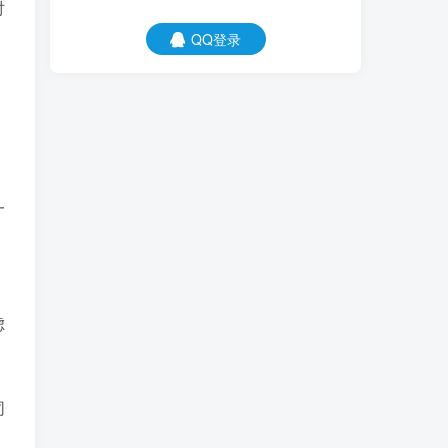
对
QQ登录
，
一
虑
同