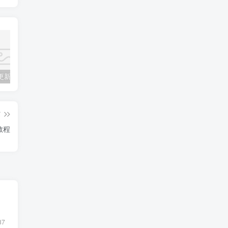
斗罗大陆更新全集免费在线观看，斗罗大陆免费完整观看
2021年哔哩哔哩（B站）突发404 是怎么回事？
swapidc对接易支付第三方支付教程+源码
篇
教程
87