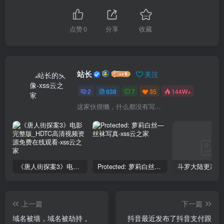
点赞
0
分享
收藏
站长
关注
2
938
7
35
144W+
这家伙很懒，什么都没有写...
《唐人街探案3》电影完整版_HDTC高清视频资源免费在线观看
Protected: 萝莉白丝—丝袜写真
上一篇
下一篇
域名被墙，域名被劫持，
抖音最近发布了抖音支付跟