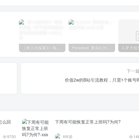
《唐人街探案3》电影完整版_HDTC高清视频资源免费在线观看
Protected: 萝莉白丝—丝袜写真
下一
价值2w的B站引流教程，只需1个账号
是怎么回
下周有可能恢复正常上班吗?为何?
9700
6年前
14