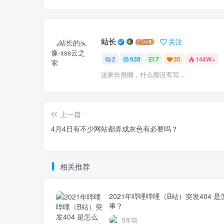
站长
关注
2
938
7
35
144W+
这家伙很懒，什么都没有写...
上一篇
4月4日有不少网站都弄成灰色有必要吗？
相关推荐
2021年哔哩哔哩（B站）突发404 
事？
5年前