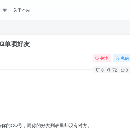
一看
关于本站
Q单项好友
关注
私信
0
72
0
有你的QQ号，而你的好友列表里却没有对方。