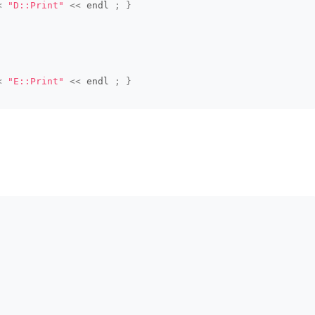
<
"D::Print"
<<
 endl 
;
}
<
"E::Print"
<<
 endl 
;
}