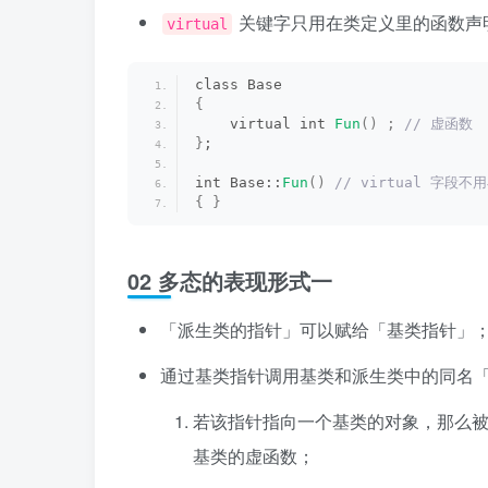
关键字只用在类定义里的函数声
virtual
class Base 
{
    virtual int 
Fun
()
;
 // 虚函数
}
;
int Base::
Fun
()
 // virtual 字段
{
}
02 多态的表现形式一
「派生类的指针」可以赋给「基类指针」
通过基类指针调用基类和派生类中的同名「
若该指针指向一个基类的对象，那么
基类的虚函数；