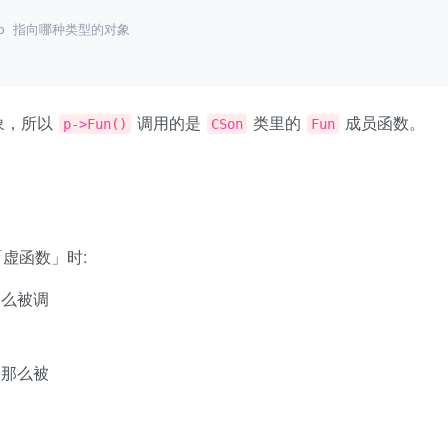
 p 指向哪种类型的对象
象，所以
调用的是
类里的
成员函数。
p->Fun()
CSon
Fun
虚函数」时:
那么被调
，那么被