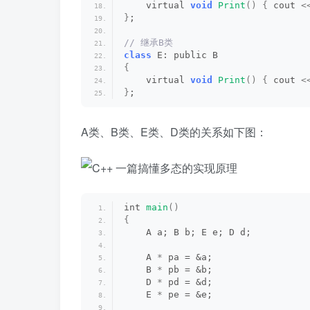
    virtual 
void
Print
()
{
 cout 
<
}
;
// 继承B类
class
 E: public B 
{
    virtual 
void
Print
()
{
 cout 
<
}
;
A类、B类、E类、D类的关系如下图：
int 
main
()
{
    A a; B b; E e; D d;
    A 
*
 pa = &a; 
    B 
*
 pb = &b;
    D 
*
 pd = &d; 
    E 
*
 pe = &e;