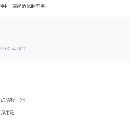
明中，写函数体时不用。
不用在函数体时定义
；
虚函数」时:
被调用是