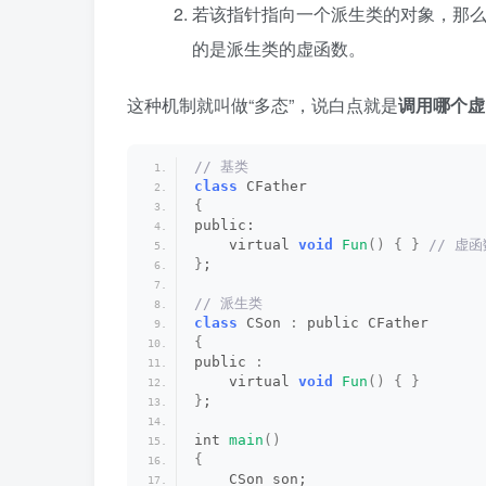
若该指针指向一个派生类的对象，那
的是派生类的虚函数。
这种机制就叫做“多态”，说白点就是
调用哪个虚
// 基类
class
 CFather 
{
public:
    virtual 
void
Fun
()
{
}
 // 虚函
}
;
// 派生类
class
 CSon 
:
 public CFather 
{
public 
:
    virtual 
void
Fun
()
{
}
}
;
int 
main
()
{
    CSon son;