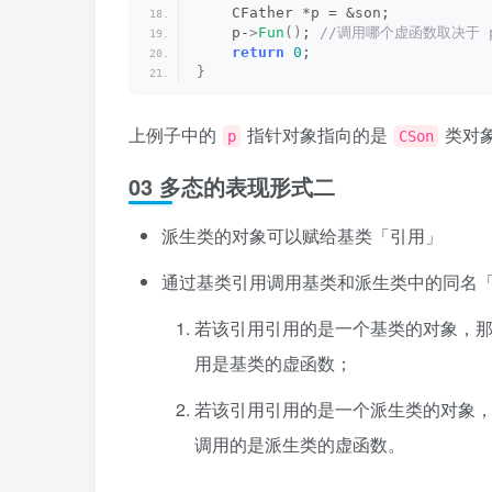
    CFather *p = &son;
    p-
>
Fun
()
;
 //调用哪个虚函数取决于
return
0
;
}
上例子中的
指针对象指向的是
类对
p
CSon
03 多态的表现形式二
派生类的对象可以赋给基类「引用」
通过基类引用调用基类和派生类中的同名「
若该引用引用的是一个基类的对象，
用是基类的虚函数；
若该引用引用的是一个派生类的对象
调用的是派生类的虚函数。