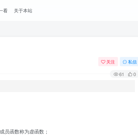
一看
关于本站
关注
私信
61
0
成员函数称为虚函数；