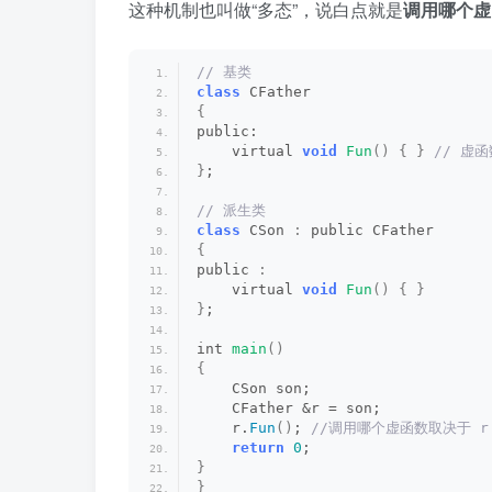
这种机制也叫做“多态”，说白点就是
调用哪个虚
// 基类
class
 CFather 
{
public:
    virtual 
void
Fun
()
{
}
 // 虚函
}
;
// 派生类
class
 CSon 
:
 public CFather 
{
public 
:
    virtual 
void
Fun
()
{
}
}
;
int 
main
()
{
    CSon son;
    CFather &r = son;
    r.
Fun
()
;
 //调用哪个虚函数取决于 
return
0
;
}
}