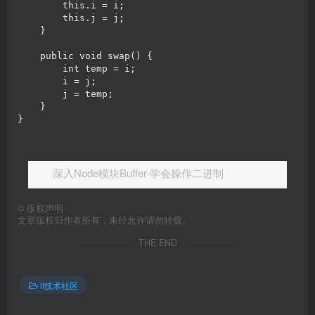
        this.i = i;

        this.j = j;

    }

    public void swap() {

        int temp = i;

        i = j;

        j = temp;

    }

深入Node模块Buffer-学会操作二进制
©
版权声明
文章版权归作者所有，未经允许请勿转载。
THE END
it技术社区