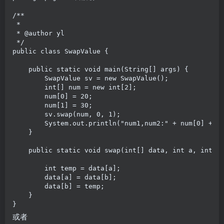
/**

 *

 * @author yl

 */

public class SwapValue {

    public static void main(String[] args) {

        SwapValue sv = new SwapValue();

        int[] num = new int[2];

        num[0] = 20;

        num[1] = 30;

        sv.swap(num, 0, 1);

        System.out.println("num1,num2:" + num[0] + ",
    }

    public static void swap(int[] data, int a, int b)
        int temp = data[a];

        data[a] = data[b];

        data[b] = temp;

    }

或者