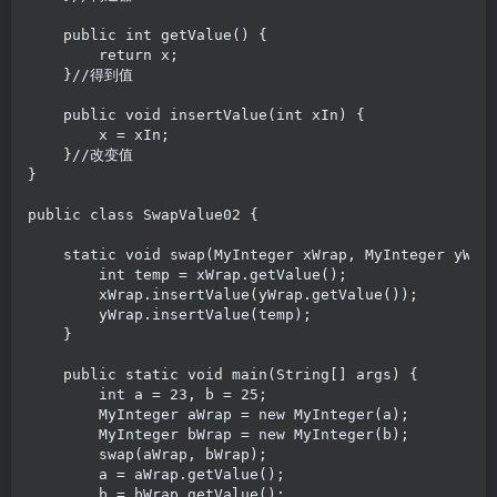
    public int getValue() {

        return x;

    }//得到值

    public void insertValue(int xIn) {

        x = xIn;

    }//改变值

}

public class SwapValue02 {

    static void swap(MyInteger xWrap, MyInteger yWrap
        int temp = xWrap.getValue();

        xWrap.insertValue(yWrap.getValue());

        yWrap.insertValue(temp);

    }

    public static void main(String[] args) {

        int a = 23, b = 25;

        MyInteger aWrap = new MyInteger(a);

        MyInteger bWrap = new MyInteger(b);

        swap(aWrap, bWrap);

        a = aWrap.getValue();

        b = bWrap.getValue();
