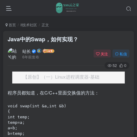
首页
it技术社区
正文
Java中的Swap，如何实现？
站长
关注
私信
6年前发布
52
0
【原创】（一）Linux进程调度器-基础
程序员都知道，在C/C++里面交换值的方法：
void swap(int &a,int &b)

{

int temp;

temp=a;

a=b;

b=temp;
