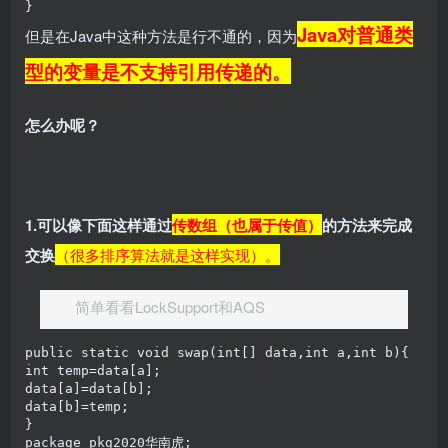
Java对普通类
但是在Java中这种方法是行不通的，因为
型的变量是不支持引用传递的。
怎么办呢？
1.可以像下面这样通过
传数组（也属于传值）
的方法来完成
交换
（很多排序算法就是这样实现）。
简单看看LockSupport和AQS
public static void swap(int[] data,int a,int b){

int temp=data[a];

data[a]=data[b];

data[b]=temp;

package pkg2020华南虎;
