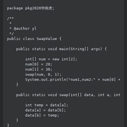
package pkg2020华南虎;

/**

 *

 * @author yl

 */

public class SwapValue {

    public static void main(String[] args) {

        int[] num = new int[2];

        num[0] = 20;

        num[1] = 30;

        swap(num, 0, 1);

        System.out.println("num1,num2:" + num[0] + ",
    }

    public static void swap(int[] data, int a, int b)
        int temp = data[a];

        data[a] = data[b];

        data[b] = temp;

    }
