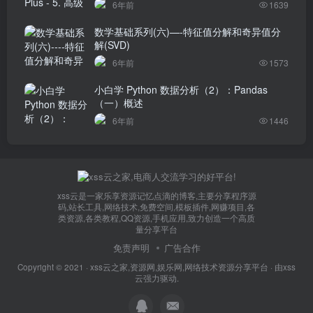
6年前
1639
数学基础系列(六)—-特征值分解和奇异值分
解(SVD)
6年前
1573
小白学 Python 数据分析（2）：Pandas
（一）概述
6年前
1446
xss云是一家乐享资源记忆点滴的博客,主要分享程序源
码,站长工具,网络技术,免费空间,模板插件,网赚项目,各
类资源,各类教程,QQ资源,手机应用,致力创造一个高质
量分享平台
免责声明
广告合作
Copyright © 2021 ·
xss云之家,资源网,娱乐网,网络技术资源分享平台
· 由
xss
云
强力驱动.