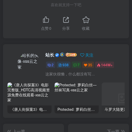
喜欢就支持一下吧
点赞
0
分享
收藏
站长
关注
2
938
7
35
144W+
这家伙很懒，什么都没有写...
《唐人街探案3》电影完整版_HDTC高清视频资源免费在线观看
Protected: 萝莉白丝—丝袜写真
上一篇
下一篇