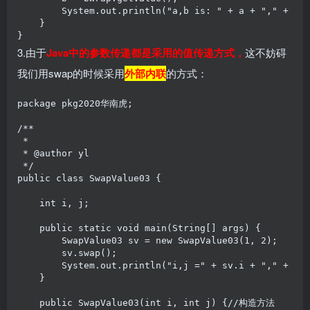
        System.out.println("a,b is: " + a + "," + b);
    }

3.由于
Java中的参数传递都是采用的值传递方式，
这不妨碍
我们用swap的时候采用
外部内联
的方式：
package pkg2020华南虎;

/**

 *

 * @author yl

 */

public class SwapValue03 {

    int i, j;

    public static void main(String[] args) {

        SwapValue03 sv = new SwapValue03(1, 2);

        sv.swap();

        System.out.println("i,j =" + sv.i + "," + sv.
    }

    public SwapValue03(int i, int j) {//构造方法
