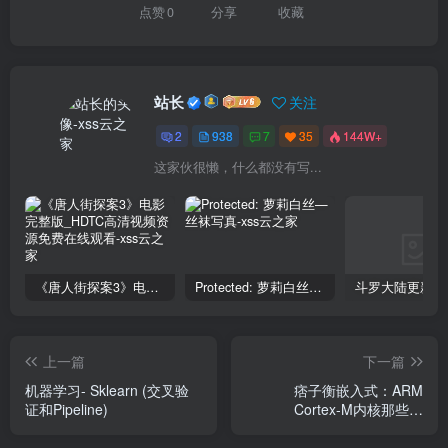
点赞
0
分享
收藏
站长
关注
2
938
7
35
144W+
这家伙很懒，什么都没有写...
《唐人街探案3》电影完整版_HDTC高清视频资源免费在线观看
Protected: 萝莉白丝—丝袜写真
上一篇
下一篇
机器学习- Sklearn (交叉验
痞子衡嵌入式：ARM
证和Pipeline)
Cortex-M内核那些事
（3.2）- 安全模块看特性
(M23/33/35P)