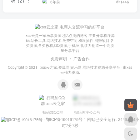
6年前
1446
xss云是一家乐享资源记忆点滴的博客,主要分享程序源
码,站长工具,网络技术,免费空间,模板插件,网赚项目,各
类资源,各类教程,QQ资源,手机应用,致力创造一个高质
量分享平台
免责声明
广告合作
Copyright © 2021 ·
xss云之家,资源网,娱乐网,网络技术资源分享平台
· 由
xss
云
强力驱动.
扫码加QQ群
扫码关注公众号
鄂ICP备19016175号-1
网站已安全运行: 2446天14小
时7分8秒