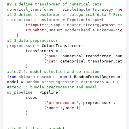
#
2.1 define transformer of numerical data
numerical_transformer = SimpleImputer(strategy=
"
mean
#
2.2 define transformer of categorical data #(Firstl
categorical_transformer = Pipeline(steps=
[

        (
"
Imputer
"
,SimpleImputer(strategy=
"
most_freq
        (
"
Onehot
"
,OneHotEncoder(handle_unknown=
'
igno
#
2.3 data preprocessor
preprocessor =
 ColumnTransformer(

        transformers 
=
 [

                (
"
num
"
, numerical_transformer, numeri
                (
"
cat
"
,categorical_transformer,catego
#
step2.4: model selection and definition
from
 sklearn.ensemble 
import
 RandomForestRegressor

model 
= RandomForestRegressor(n_estimators = 100, ra
#
step2.5: bundle preprocessor and model
my_pipeline =
 Pipeline(

        steps 
=
 [

                (
'
preprocessor
'
, preprocessor),

                (
'
model
'
,model)]

        )

#
step3: fitting the model