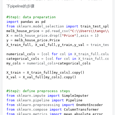
下pipeline的步骤
#
Step1: data preparation
import
from
 sklearn.model_selection 
import
 train_test_split

melb_house_price 
= pd.read_csv(
"
C:\\Users\\tangx\\On
X 
= melb_house_price.drop([
"
Price
"
],axis = 1
)

y 
=
 melb_house_price.Price

X_train_full, X_val_full,y_train,y_val 
= train_test_
numerical_cols 
= [col 
for
 col 
in
 X_train_full.column
categorical_cols 
= [col 
for
 col 
in
 X_train_full.colu
my_cols 
= numerical_cols+
categorical_cols

X_train 
=
 X_train_full[my_cols].copy()

X_val 
=
 X_val_full[my_cols].copy()

#
Step2: define preprocess steps
from
 sklearn.impute 
import
from
 sklearn.pipeline 
import
from
 sklearn.preprocessing 
import
from
 sklearn.compose 
import
from
 sklearn.metrics 
import