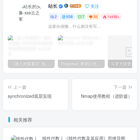
站长
关注
2
938
7
35
144W+
这家伙很懒，什么都没有写...
《唐人街探案3》电影完整版_HDTC高清视频资源免费在线观看
Protected: 萝莉白丝—丝袜写真
上一篇
下一篇
synchronized底层实现
Nmap使用教程（进阶篇）
相关推荐
线性代数丨《线性代数及其应用》思维导图