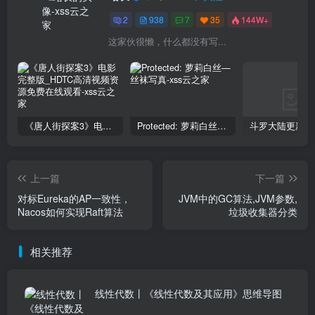
2
938
7
35
144W+
这家伙很懒，什么都没有写...
《唐人街探案3》电影完整版_HDTC高清视频资源免费在线观看
Protected: 萝莉白丝—丝袜写真
上一篇
下一篇
对标Eureka的AP一致性，
JVM中的GC算法,JVM参数,
Nacos如何实现Raft算法
垃圾收集器分类
相关推荐
线性代数丨《线性代数及其应用》思维导图