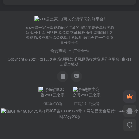
xss云是一家乐享资源记忆点滴的博客,主要分享程序源
码,站长工具,网络技术,免费空间,模板插件,网赚项目,各
类资源,各类教程,QQ资源,手机应用,致力创造一个高质
量分享平台
免责声明
广告合作
Copyright © 2021 ·
xss云之家,资源网,娱乐网,网络技术资源分享平台
· 由
xss
云
强力驱动.
扫码加QQ群
扫码关注公众号
鄂ICP备19016175号-1
网站已安全运行: 2447天22小
时33分21秒