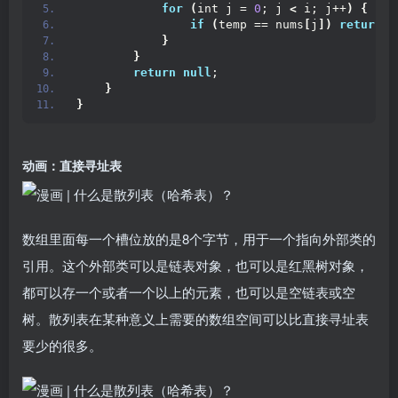
for
(
int j = 
0
; j 
<
 i; j++
)
{
if
(
temp == nums
[
j
])
return
n
}
}
return
null
;
}
}
动画：直接寻址表
数组里面每一个槽位放的是8个字节，用于一个指向外部类的
引用。这个外部类可以是链表对象，也可以是红黑树对象，
都可以存一个或者一个以上的元素，也可以是空链表或空
树。散列表在某种意义上需要的数组空间可以比直接寻址表
要少的很多。