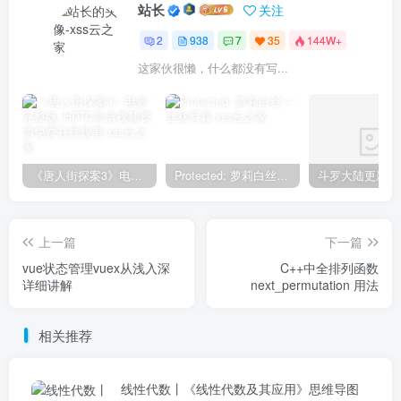
站长
关注
2
938
7
35
144W+
这家伙很懒，什么都没有写...
《唐人街探案3》电影完整版_HDTC高清视频资源免费在线观看
Protected: 萝莉白丝—丝袜写真
上一篇
下一篇
vue状态管理vuex从浅入深
C++中全排列函数
详细讲解
next_permutation 用法
相关推荐
线性代数丨《线性代数及其应用》思维导图