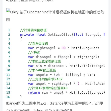
 1
//
计算轴向偏移值
 2
private
float
 GetSizeOffse(
float
 fbangel, 
flo
 3
 4
//
直角弧度值
 5
var
 rightangel = 
90
 *
 6
//
∠PAC
 7
var
 disangel = fbangel +
 8
//
求出正弦定理的比值
 9
var
 sin = distance /
10
//
求∠APC的正弦值
11
var
 angelo = (wh - followy) /
12
//
三角形内角和求∠ACP
13
var
 angel = rightangel * 
2
 - Mathf.Asin(a
14
//
计算AP利用α余弦返回AD
15
return
 sin * angel *
16
     }
fbangel即为上图中的∠α，distance即为上图中的CP，wh即
为上图中的AB，followy即为上图中的CB。