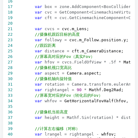
16
17
var
 box = zone.AddComponent<BoxCollider>
18
var
 cvc = GetComponent<CinemachineVirtual
19
var
 cft = cvc.GetCinemachineComponent<Cin
20
21
var
 cvcs =
22
//
摄像机跟踪目标的高度
23
var
 followy =
24
//
跟踪距离
25
var
 distance =
26
//
屏幕高对应的Fov（真实Fov）
27
var
 hfov = cvcs.FieldOfView * .5f *
28
//
摄像机视口宽高比
29
var
 aspect =
30
//
摄像机轴向旋转值
31
var
 rotation = Camera.transform.eulerAngl
32
var
 rightangel = 
90
 *
33
//
屏幕宽对应的Fov（转化后的Fov）
34
var
 whfov =
35
36
//
摄像机当前高度
37
var
 height = Mathf.Sin(rotation) * distan
38
39
//
计算左右偏移（对称）
40
var
 lrangel = rightangel -