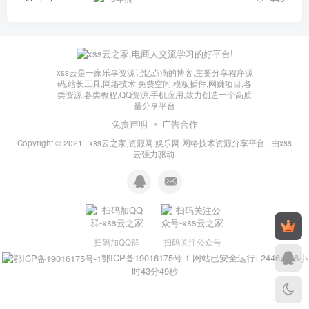
xss云是一家乐享资源记忆点滴的博客,主要分享程序源
码,站长工具,网络技术,免费空间,模板插件,网赚项目,各
类资源,各类教程,QQ资源,手机应用,致力创造一个高质
量分享平台
免责声明
广告合作
Copyright © 2021 ·
xss云之家,资源网,娱乐网,网络技术资源分享平台
· 由
xss
云
强力驱动.
扫码加QQ群
扫码关注公众号
鄂ICP备19016175号-1
网站已安全运行: 2446天16小
时43分49秒