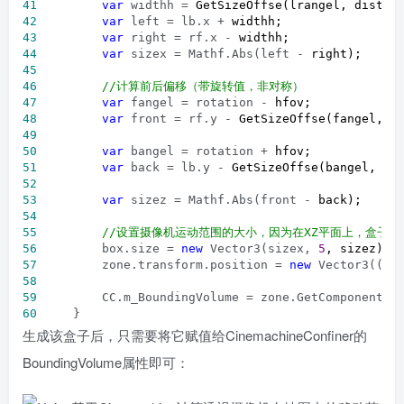
41
var
 widthh =
42
var
 left = lb.x +
43
var
 right = rf.x -
44
var
 sizex = Mathf.Abs(left -
45
46
//
计算前后偏移（带旋转值，非对称）
47
var
 fangel = rotation -
48
var
 front = rf.y -
49
50
var
 bangel = rotation +
51
var
 back = lb.y -
52
53
var
 sizez = Mathf.Abs(front -
54
55
//
设置摄像机运动范围的大小，因为在XZ平面上，盒子的
56
         box.size = 
new
 Vector3(sizex, 
5
57
         zone.transform.position = 
new
 Vector3((le
58
59
         CC.m_BoundingVolume = zone.GetComponent<B
60
     }
生成该盒子后，只需要将它赋值给CinemachineConfiner的
BoundingVolume属性即可：