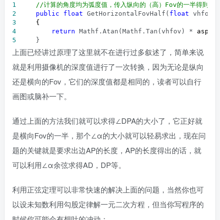
1
//
计算的角度均为弧度值，传入纵向的（高）Fov的一半得到横向
2
public
float
 GetHorizontalFovHalf(
float
 vhfov,
3
4
return
 Mathf.Atan(Mathf.Tan(vhfov) *
5
     }
上面已经讲过原理了这里就不在进行过多叙述了，简单来说
就是利用摄像机的深度值进行了一次转换，因为无论是纵向
还是横向的Fov，它们的深度值都是相同的，读者可以自行
画图或脑补一下。
通过上面的方法我们就可以求得∠DPA的大小了，它正好就
是横向Fov的一半，那个∠α的大小就可以轻易求出，现在问
题的关键就是要求出边AP的长度，AP的长度得出的话，就
可以利用∠α余弦求得AD，DP等。
利用正弦定理可以非常快速的解决上面的问题，当然你也可
以设未知数利用勾股定律解一元二次方程，但当你写程序的
时候你可能会有想吐的冲动：