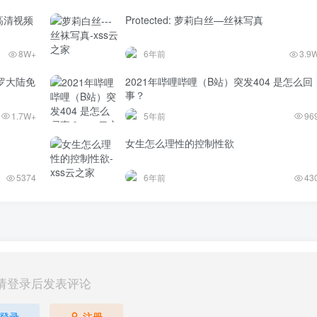
高清视频
Protected: 萝莉白丝—丝袜写真
8W+
6年前
3.9
罗大陆免
2021年哔哩哔哩（B站）突发404 是怎么回
事？
1.7W+
5年前
96
女生怎么理性的控制性欲
5374
6年前
43
请登录后发表评论
登录
注册