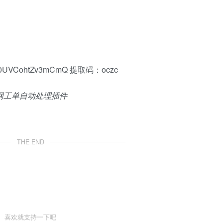
gKa0UVCohtZv3mCmQ 提取码：oczc
THE END
喜欢就支持一下吧