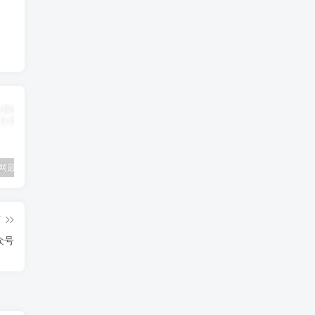
2020年全网最新企业发卡平台源码可对接公众号
原创教程-彩虹代刷APP源码
网上卖几千块的客服系统源码
篇
众号