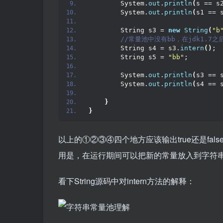
        System.
out
.
println
(
s == s
        System.
out
.
println
(
s1 == 
        String s3 = 
new
String
(
"b
 //常量池中没有bb，在jdk1.
        String s4 = s3.
intern
()
;
        String s5 = 
"bb"
;
        System.
out
.
println
(
s3 == 
        System.
out
.
println
(
s4 == 
}
}
以上的①②③④四个地方应该输出true还是fal
用是，在运行期间可以把新的常量放入到字符
看下String源码中对intern方法的解释：