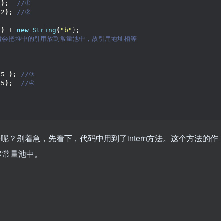
2
)
; 
 //①
s2
)
;
 //②
"
)
 + 
new
String
(
"b"
)
;
7之后会把堆中的引用放到常量池中，故引用地址相等
s5 
)
;
 //③
s5
)
; 
 //④
se呢？别着急，先看下，代码中用到了intern方法。这个方法的作
串常量池中。