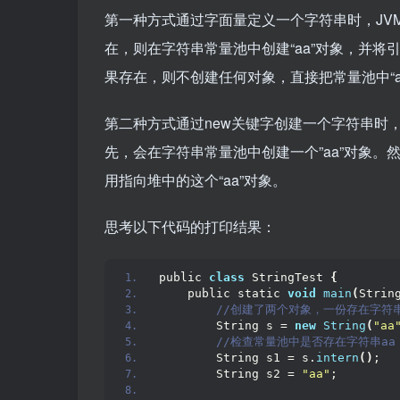
第一种方式通过字面量定义一个字符串时，JVM
在，则在字符串常量池中创建“aa”对象，并将引
果存在，则不创建任何对象，直接把常量池中“a
第二种方式通过new关键字创建一个字符串时
先，会在字符串常量池中创建一个”aa”对象。然后执
用指向堆中的这个“aa”对象。
思考以下代码的打印结果：
public 
class
 StringTest 
{
    public static 
void
main
(
Strin
 //创建了两个对象，一份存在字符
        String s = 
new
String
(
"aa
 //检查常量池中是否存在字符串a
        String s1 = s.
intern
()
;
        String s2 = 
"aa"
;