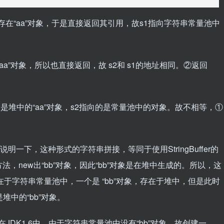
串常量池中已经存在“aa”对象，于是直接返回其引用，故s1指向字符串常量池中
已经存在“aa”对象，所以也直接返回，故 s2和 s1的地址相同。②返回
由于s的引用指向的是堆中的“aa”对象，s2指向的是常量池中的对象。故不相等，①
tring(“b”); 先说明一下，这种形式的字符串拼接，等同于使用StringBuffer的
ing方法，new出“bb”对象，因此“bb”对象是在堆中生成的。所以，这
在于字符串常量池中，一个是 “bb”对象，存在于堆中，但是此时
堆中的“bb”对象。
ern方法之后，在JDK1.6中，由于字符串常量池中没有“bb”对象，故创建一