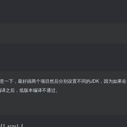
证。注意一下，最好搞两个项目然后分别设置不同的JDK，因为如果在
编译之后，低版本编译不通过。
：
g
[]
 args
)
{