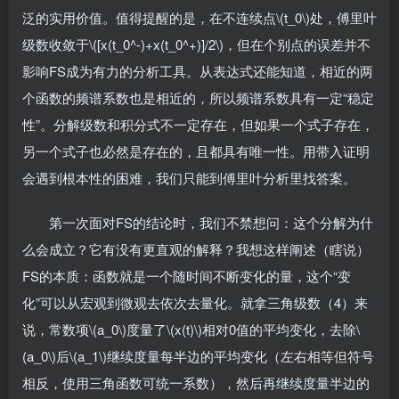
泛的实用价值。值得提醒的是，在不连续点\(t_0\)处，傅里叶
级数收敛于\([x(t_0^-)+x(t_0^+)]/2\)，但在个别点的误差并不
影响FS成为有力的分析工具。从表达式还能知道，相近的两
个函数的频谱系数也是相近的，所以频谱系数具有一定“稳定
性”。分解级数和积分式不一定存在，但如果一个式子存在，
另一个式子也必然是存在的，且都具有唯一性。用带入证明
会遇到根本性的困难，我们只能到傅里叶分析里找答案。
第一次面对FS的结论时，我们不禁想问：这个分解为什
么会成立？它有没有更直观的解释？我想这样阐述（瞎说）
FS的本质：函数就是一个随时间不断变化的量，这个“变
化”可以从宏观到微观去依次去量化。就拿三角级数（4）来
说，常数项\(a_0\)度量了\(x(t)\)相对0值的平均变化，去除\
(a_0\)后\(a_1\)继续度量每半边的平均变化（左右相等但符号
相反，使用三角函数可统一系数），然后再继续度量半边的