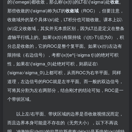
的\(\omega\)都收敛，那么称\(x(t)\)的LT在\(\sigma\)处
收敛
。
那些收敛的\(\sigma\)称为LT的
收敛域
（ROC），但要注意，
收敛域外的某个具体\(s\)处，LT积分也可能收敛。课本上以\
(s\)定义收敛域，其实并无本质区别，因为LT总是定义在整条
虚轴平行线上的。如果\(x(t)\)有限持续（\(|t|>T\)后为0），积
分总是收敛的，它的ROC是整个复平面。如果\(x(t)\)左边有
限持续（右边信号），考察\(x(t)e^{-\sigma t}\)的绝对可积
性，如果在\(\sigma_0\)处绝对可积，则易证在\
(\sigma>\sigma_0\)上都可积，从而ROC为右半平面。同样
道理，左边信号的ROC就是左半平面。而一般的双边信号，
可将其分割为左右两部分，结合刚才的结论可知，ROC是一
个带状区域。
以上左/右平面、带状区域的边界是否收敛视情况而定，
而且边界本身可能是不存在的（无穷大小），以下不再说
明。冲激响应\(h(t)\)的拉普拉斯变换\(H(s)\)是系统的\(s\)域特