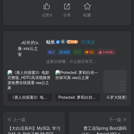
点赞
0
分享
收藏
站长
关注
2
938
7
35
144W+
这家伙很懒，什么都没有写...
《唐人街探案3》电影完整版_HDTC高清视频资源免费在线观看
Protected: 萝莉白丝—丝袜写真
上一篇
下一篇
【大白话系列】MySQL 学习
曹工说Spring Boot源码
总结 之 初步了解 MySQL 的
（14）-- AspectJ的Load-