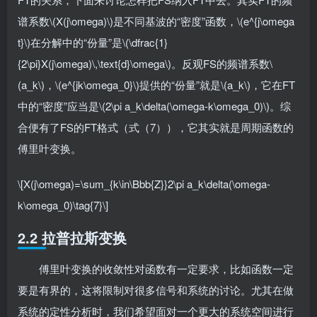
谱系数\(X(j\omega)\)是不同基波的“密度”函数，\(e^{j\omega
t}\)在分解中的“份量”是\(\dfrac{1}
{2\pi}X(j\omega)\,\text{d}\omega\)。反观FS的频谱系数\
(a_k\)，\(e^{jk\omega_0}\)提供的“份量”就是\(a_k\)，它在FT
中的“密度”应当是\(2\pi a_k\delta(\omega-k\omega_0)\)。综
合便有了FS的FT格式（式（7）），它其实就是周期函数的
傅里叶变换。
\[X(j\omega)=\sum_{k\in\Bbb{Z}}2\pi a_k\delta(\omega-
k\omega_0)\tag{7}\]
2.2 拉普拉斯变换
傅里叶变换的收敛性对函数有一定要求，比如函数一定
要是有界的，这将限制对很多信号和系统的讨论。尤其在做
系统的定性分析时，我们希望面对一个更大的系统空间进行