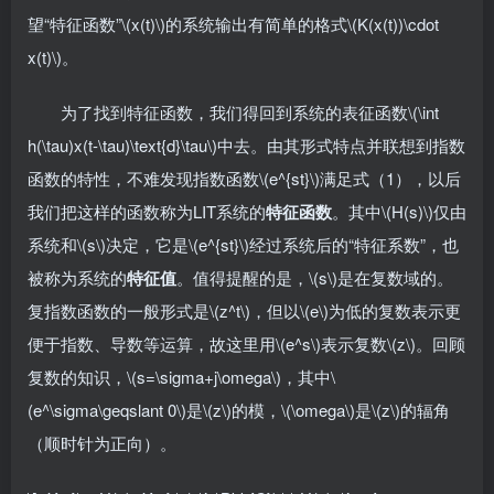
望“特征函数”\(x(t)\)的系统输出有简单的格式\(K(x(t))\cdot
x(t)\)。
为了找到特征函数，我们得回到系统的表征函数\(\int
h(\tau)x(t-\tau)\text{d}\tau\)中去。由其形式特点并联想到指数
函数的特性，不难发现指数函数\(e^{st}\)满足式（1），以后
我们把这样的函数称为LIT系统的
特征函数
。其中\(H(s)\)仅由
系统和\(s\)决定，它是\(e^{st}\)经过系统后的“特征系数”，也
被称为系统的
特征值
。值得提醒的是，\(s\)是在复数域的。
复指数函数的一般形式是\(z^t\)，但以\(e\)为低的复数表示更
便于指数、导数等运算，故这里用\(e^s\)表示复数\(z\)。回顾
复数的知识，\(s=\sigma+j\omega\)，其中\
(e^\sigma\geqslant 0\)是\(z\)的模，\(\omega\)是\(z\)的辐角
（顺时针为正向）。