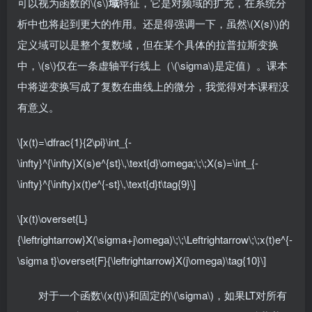
可以视为函数的\(s\)
域
特征，它是对频域的扩充，在系统分
析中也将起到更大的作用。还是得强调一下，虽然\(X(s)\)的
定义域可以是整个复数域，但在某个具体的拉普拉斯变换
中，\(s\)仅在一条虚轴平行线上（\(\sigma\)是定值）。课本
中将逆变换写成了复数在曲线上的微分，我觉得对本课程没
有意义。
\[x(t)=\dfrac{1}{2\pi}\int_{-
\infty}^{\infty}X(s)e^{st}\,\text{d}\omega;\;\;X(s)=\int_{-
\infty}^{\infty}x(t)e^{-st}\,\text{d}t\tag{9}\]
\[x(t)\overset{L}
{\leftrightarrow}X(\sigma+j\omega)\;\;\Leftrightarrow\;\;x(t)e^{-
\sigma t}\overset{F}{\leftrightarrow}X(j\omega)\tag{10}\]
对于一个函数\(x(t)\)和固定的\(\sigma\)，如果LT对所有