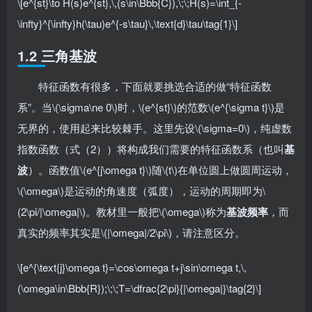
\[e^{st}\to H(s)e^{st},\,(s\in\Bbb{C}),\;\;H(s)=\int_{-
\infty}^{\infty}h(\tau)e^{-s\tau}\,\text{d}\tau\tag{1}\]
1.2 三角基波
特征函数有很多，下面就要挑选合适的做“特征函数
系”。当\(\sigma\ne 0\)时，\(e^{st}\)的范数\(e^{\sigma t}\)是
无界的，使用起来比较棘手。这里先设\(\sigma=0\)，纯虚数
指数函数（式（2））将构成我们需要的特征函数系（也叫
基
波
）。函数值\(e^{j\omega t}\)随\(t\)在单位圆上做圆周运动，
\(\omega\)是运动的角速度（弧度），运动的周期即为\
(2\pi/|\omega|\)。教材里一般把\(\omega\)称为
基波频率
，而
真实的频率其实是\(|\omega|/2\pi\)，请注意区分。
\[e^{\text{j}\omega t}=\cos\omega t+j\sin\omega t,\,
(\omega\in\Bbb{R});\;\;T=\dfrac{2\pi}{|\omega|}\tag{2}\]