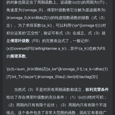
的对象也限定在了周期函数上。设函数\(x(t)\)的周期为\(T\)，
角速度为\(\omega_0\)，傅里叶级数将它分解为基波频率为\
(k\omega_0,(k\in\Bbb{Z})\)的纯虚指数函数的级数（式（3）
左）。为了求得系数\(a_k\)，可以利用\(\{e^{j\omega t}\}\)对
积分运算的“正交性”，验证可有式（3）右成立。式（3）就
是
傅里叶级数
（FS）的完整表达式了，一般记作\
(x(t)\overset{FS}\leftrightarrow a_k\)，其中\(a_k\)也称为FS
的
频谱系数
。
\[x(t)=\sum_{k\in\Bbb{Z}}a_ke^{jk\omega_0 t},\;a_k=\dfrac{1}
{T}\int_Tx(\tau)e^{-jk\omega_0\tau}\,\text{d}\tau\tag{3}\]
当然式（3）不是对所有周期函数都成立，
狄利克雷条件
给出了存在傅里叶级数的充分条件：（1）\(x(t)\)绝对可积；
（2）周期内只有有限个起伏；（3）周期内只有有限个不连
续点。这个条件包含了非常大范围的函数，因此它有着很广