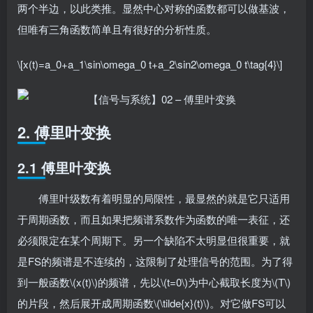
两个半边，以此类推。显然中心对称的函数都可以做基波，
但唯有三角函数简单且有很好的分析性质。
\[x(t)=a_0+a_1\sin\omega_0 t+a_2\sin2\omega_0 t\tag{4}\]
2. 傅里叶变换
2.1 傅里叶变换
傅里叶级数有着明显的局限性，最显然的就是它只适用
于周期函数，而且如果把频谱系数作为函数的唯一表征，还
必须限定在某个周期下。另一个缺陷不太明显但很重要，就
是FS的频谱是不连续的，这限制了处理信号的范围。为了得
到一般函数\(x(t)\)的频谱，先以\(t=0\)为中心截取长度为\(T\)
的片段，然后展开成周期函数\(\tilde{x}(t)\)。对它做FS可以