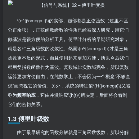
\(e^{j\omega t}\)的实部、虚部都是正弦函数（这里不区
分正余弦），正弦函数级数的性质已经被深入研究，用它们
做基波是很方便的分析工具。傅里叶分析的早期研究对象，
就是各种三角级数的收敛性。然而\(e^{j\omega t}\)才是三角
函数更本质的形式，而且使用起来更加方便，所以今后我们
都用复指数函数作为基波。复数域比实数域完备，所以复数
运算更加方便自由，在纯数学上，不会因为一个概念“不够直
观”而忽视它的价值。另外，系统的特征值\(H(j\omega)\)又被
称为
频率响应
，它由冲激响应\(h(t)\)所决定，后面将会看到
它们的密切关系。
1.3 傅里叶级数
由于最早研究的函数分解就是三角函数级数，所以分解