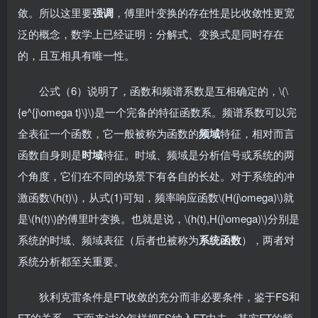
敛。所以这里要
强调
，傅里叶变换的存在性是比收敛性更宽
泛的概念，数学上已经证明：分解式、变换式是同时存在
的，且互相具有唯一性。
公式（6）说明了，函数和频谱系数是互相确定的，\(\
{e^{j\omega t}\}\)是一个完备的特征函数系。频谱系数可以完
全表征一个函数，它一般被称为函数的
频域
特征，相对而言
函数自身则是
时域
特征。时域、频域是分析信号或系统的两
个角度，它们在不同的场景下有各自的长处。对于系统的冲
激函数\(h(t)\)，从式(1)可知，频率响应函数\(H(j\omega)\)就
是\(h(t)\)的傅里叶变换。也就是说，\(h(t),H(j\omega)\)分别是
系统的时域、频域表征（后者也被称为
系统函数
），两者对
系统分析都至关重要。
狄利克雷条件是FT收敛的充分而非必要条件，鉴于FS和
FT的关系，下面来讨论怎样把FS纳入FT中去。其实FT的频