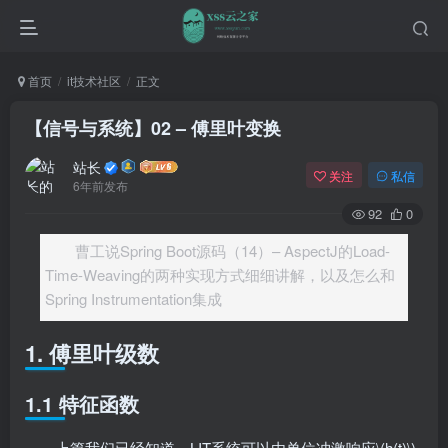
首页
it技术社区
正文
【信号与系统】02 – 傅里叶变换
站长
关注
私信
6年前发布
92
0
曹工说Spring Boot源码（14）– AspectJ的Load-
Time-Weaving的两种实现方式细细讲解，以及怎么和
Spring Instrumentation集成
1. 傅里叶级数
1.1 特征函数
上篇我们已经知道，LIT系统可以由单位冲激响应\(h(t)\)