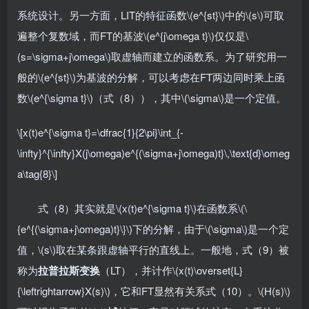
系统设计。另一方面，LIT的特征函数\(e^{st}\)中的\(s\)可取
遍整个复数域，而FT的基波\(e^{j\omega t}\)仅仅是\
(s=\sigma+j\omega\)取虚轴而建立的函数系。为了研究用一
般的\(e^{st}\)为基波的分解，可以考虑在FT两边同时乘上函
数\(e^{\sigma t}\)（式（8）），其中\(\sigma\)是一个定值。
\[x(t)e^{\sigma t}=\dfrac{1}{2\pi}\int_{-
\infty}^{\infty}X(j\omega)e^{(\sigma+j\omega)t}\,\text{d}\omeg
a\tag{8}\]
式（8）其实就是\(x(t)e^{\sigma t}\)在函数系\(\
{e^{(\sigma+j\omega)t}\}\)下的分解，由于\(\sigma\)是一个定
值，\(s\)取在某条跟虚轴平行的直线上。一般地，式（9）被
称为
拉普拉斯变换
（LT），并计作\(x(t)\overset{L}
{\leftrightarrow}X(s)\)，它和FT显然有关系式（10）。\(H(s)\)