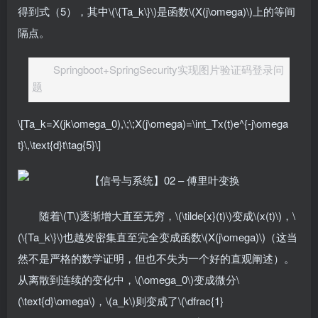
得到式（5），其中\(\{Ta_k\}\)是函数\(X(j\omega)\)上的等间
隔点。
Springboot+SpringSecurity实现图片验证码登录问
题
\[Ta_k=X(jk\omega_0),\;\;X(j\omega)=\int_Tx(t)e^{-j\omega
t}\,\text{d}t\tag{5}\]
随着\(T\)逐渐增大直至无穷，\(\tilde{x}(t)\)变成\(x(t)\)，\
(\{Ta_k\}\)也越发密集直至完全变成函数\(X(j\omega)\)（这当
然不是严格的数学证明，但也不失为一个好的直观阐述）。
从离散到连续的变化中，\(\omega_0\)变成微分\
(\text{d}\omega\)，\(a_k\)则变成了\(\dfrac{1}