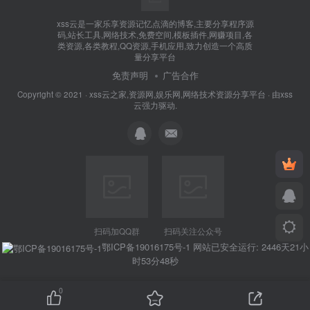
xss云是一家乐享资源记忆点滴的博客,主要分享程序源
码,站长工具,网络技术,免费空间,模板插件,网赚项目,各
类资源,各类教程,QQ资源,手机应用,致力创造一个高质
量分享平台
免责声明
广告合作
Copyright © 2021 ·
xss云之家,资源网,娱乐网,网络技术资源分享平台
· 由
xss
云
强力驱动.
扫码加QQ群
扫码关注公众号
鄂ICP备19016175号-1
网站已安全运行: 2446天21小
时53分48秒
0