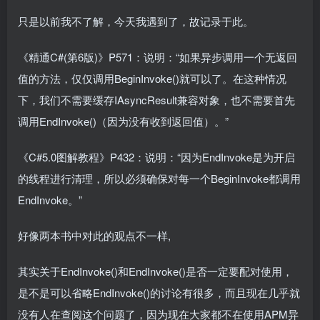
只是以前我不了解，今天我遇到了，故记录于此。
《精通C#(第6版)》P571：说明：“如果异步调用一个无返回
值的方法，仅仅调用BeginInvoke()就可以了。在这种情况
下，我们不需要缓存IAsyncResult兼容对象，也不需要首先
调用EndInvoke()（因为没有收到返回值）。”
《C#5.0图解教程》P432：说明：“因为EndInvoke是为开启
的线程进行清理，所以必须确保对每一个BeginInvoke都调用
EndInvoke。”
好像两本书中对此的观点不一样,
其实关于EndInvoke()和EndInvoke()是否一定要配对使用，
是不是可以省略EndInvoke()的讨论有很多，而且现在几乎就
没有人在查阅这个问题了，因为现在大家都不在使用APM异