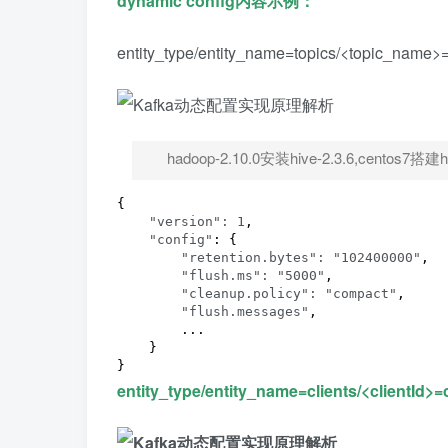
dynamic config内容示例：
entity_type/entity_name=topics/<topic_name>=t
hadoop-2.10.0安装hive-2.3.6,centos7搭
{

"version": 1
,

"config"
: {

"retention.bytes": "102400000"
,

"flush.ms": "5000"
,

"cleanup.policy": "compact"
,

"flush.messages"
,

        ...

    }

}
entity_type/entity_name=clients/<clientId>=