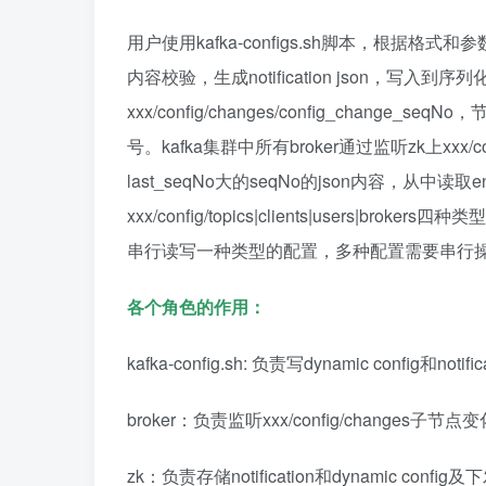
用户使用kafka-configs.sh脚本，根据格式
内容校验，生成notification json，写入到
xxx/config/changes/config_change_
号。kafka集群中所有broker通过监听zk上xxx/c
last_seqNo大的seqNo的json内容，从中读取en
xxx/config/topics|clients|users
串行读写一种类型的配置，多种配置需要串行
各个角色的作用：
kafka-config.sh: 负责写dynamic config和
broker：负责监听xxx/config/changes子节点变
zk：负责存储notification和dynamic confi