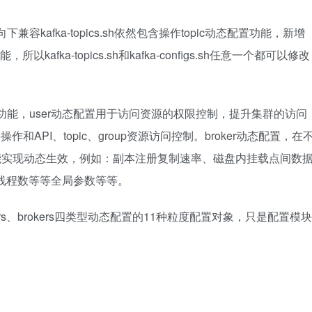
下兼容kafka-topics.sh依然包含操作topic动态配置功能，新增
配置功能，所以kafka-topics.sh和kafka-configs.sh任意一个都可以修改
s动态配置功能，user动态配置用于访问资源的权限控制，提升集群的访问
和API、topic、group资源访问控制。broker动态配置，在
功能实现动态生效，例如：副本注册复制速率、磁盘内挂载点间数
O线程数等等全局参数等等。
s、users、brokers四类型动态配置的11种粒度配置对象，只是配置模块