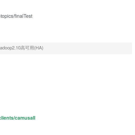
opics/finalTest
建hadoop2.10高可用(HA)
clients/camusall