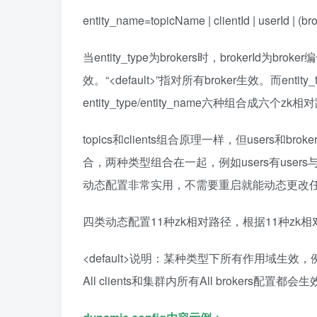
entity_name=topicName | clientId | userId | (bro
当entity_type为brokers时，brokerId为bro
效。“<default>”指对所有broker生效。而entity_t
entity_type/entity_name六种组合成六个zk
topics和clients组合原理一样，但user
合，两种类型组合在一起，例如users有users与clients组
动态配置非常实用，不需要重启就能动态更改任意数量brok
四类动态配置11种zk相对路径，根据11种zk相对路
<default>说明：某种类型下所有作用域生效，例如xxx/c
All clients和集群内所有All brokers配置