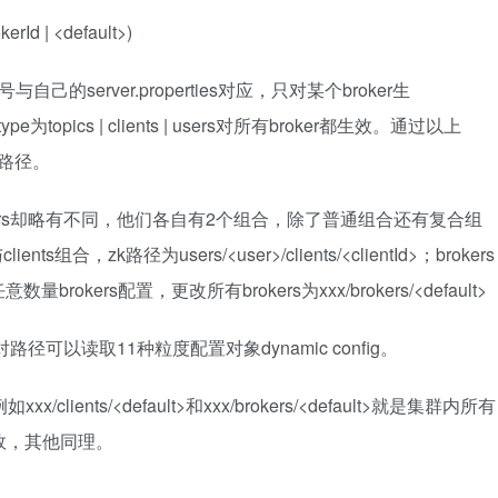
kerId | <default>)
ker编号与自己的server.properties对应，只对某个broker生
ype为topics | clients | users对所有broker都生效。通过以上
相对路径。
s和brokers却略有不同，他们各自有2个组合，除了普通组合还有复合组
合，zk路径为users/<user>/clients/<clientId>；brokers
ers配置，更改所有brokers为xxx/brokers/<default>
径可以读取11种粒度配置对象dynamic config。
lients/<default>和xxx/brokers/<default>就是集群内所有
都会生效，其他同理。