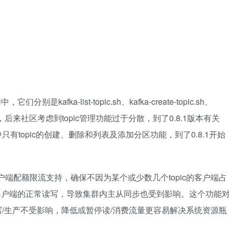
们分别是kafka-list-topic.sh、kafka-create-topic.sh、
artitions.sh，后来社区考虑到topic管理功能过于分散，到了0.8.1版本有关
0.8.0中只有topic的创建、删除和列表及添加分区功能，到了0.8.1开始
nsumer)客户端配额限流支持，确保不因为某个或少数几个topic的客户端占
其他客户端的正常读写，导致集群内主从同步也受到影响。这个功能
写/生产不受影响，降低或暂停读/消费流量更容易解决系统资源瓶