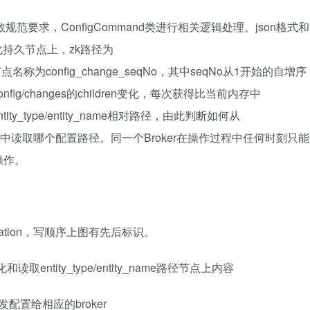
和参数规范要求，ConfigCommand类进行相关逻辑处理、json格式和
序列化持久节点上，zk路径为
seqNo，节点名称为config_change_seqNo，其中seqNo从1开始的自增序
onfig/changes的children变化，每次获得比当前内存中
tity_type/entity_name相对路径，由此判断如何从
|brokers四种类型中读取哪个配置路径。同一个Broker在操作过程中任何时刻只能
操作。
notification，写顺序上图有先后标识。
化和读取entity_type/entity_name路径节点上内容
g及下发配置给相应的broker