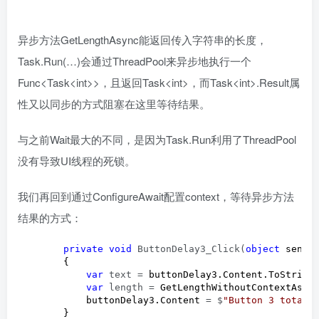
异步方法GetLengthAsync能返回传入字符串的长度，
Task.Run(…)会通过ThreadPool来异步地执行一个
Func<Task<int>>，且返回Task<int>，而Task<int>.Result属
性又以同步的方式阻塞在这里等待结果。
与之前Wait最大的不同，是因为Task.Run利用了ThreadPool
没有导致UI线程的死锁。
我们再回到通过ConfigureAwait配置context，等待异步方法
结果的方式：
private
void
 ButtonDelay3_Click(
object
 sender
        {

var
 text =
 buttonDelay3.Content.ToString(
var
 length =
 GetLengthWithoutContextAsync
            buttonDelay3.Content 
= $
"
Button 3 total 
        }
