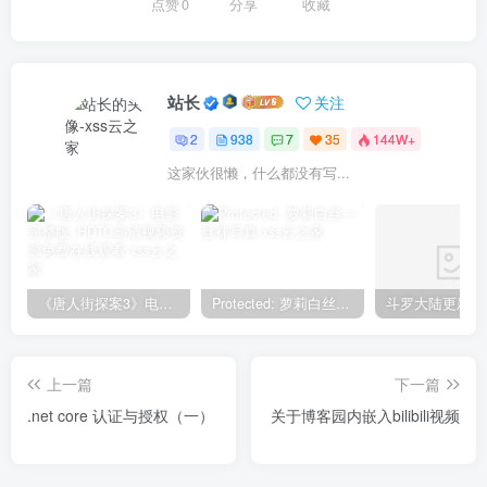
点赞
0
分享
收藏
站长
关注
2
938
7
35
144W+
这家伙很懒，什么都没有写...
《唐人街探案3》电影完整版_HDTC高清视频资源免费在线观看
Protected: 萝莉白丝—丝袜写真
上一篇
下一篇
.net core 认证与授权（一）
关于博客园内嵌入bilibili视频