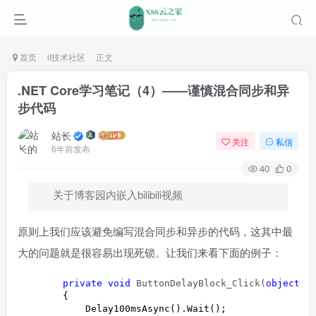
首页
it技术社区
正文
.NET Core学习笔记（4）——谨慎混合同步和异
步代码
站长
关注
私信
6年前发布
40
0
关于博客园内嵌入bilibili视频
原则上我们应该避免编写混合同步和异步的代码，这其中最
大的问题就是很容易出现死锁。让我们来看下面的例子：
private
void
 ButtonDelayBlock_Click(
object
 s
        {

            Delay100msAsync().Wait();
