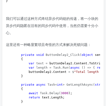
}
我们可以通过这种方式终结异步代码链的传递，将一小块的
异步代码隐匿在旧有的同步代码中使用，当然仍需要十分小
心。
这里还有一种略显繁琐且奇怪的方式来解决死锁问题：
private
void
 ButtonDelay2_Click(
object
 sender
        {

var
 text =
 buttonDelay2.Content.ToString(
var
 length = Task.Run(
async
 () => { 
retu
            buttonDelay2.Content 
= $
"
Total length is
        }

private
async
 Task<
int
> GetLengthAsync(
strin
        {

await
 Task.Delay(
3000
);

return
 text.Length;

        }