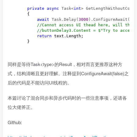
private
async
 Task<
int
> GetLengthWithoutCont
        {

await
 Task.Delay(
3000
).ConfigureAwait(
fa
//
Cannot access UI thead here, will throw
//
buttonDelay3.Content = $"Try to access
return
 text.Length;

        }
同样是等待Task<type>的Result，相对而言更推荐这种方
式，结构清晰且更好理解。注释提到ConfigureAwait(false)之
后的代码是不能访问UI线程的。
本篇讨论了混合同步和异步代码时的一些注意事项，还请各
位大佬斧正。
Github: