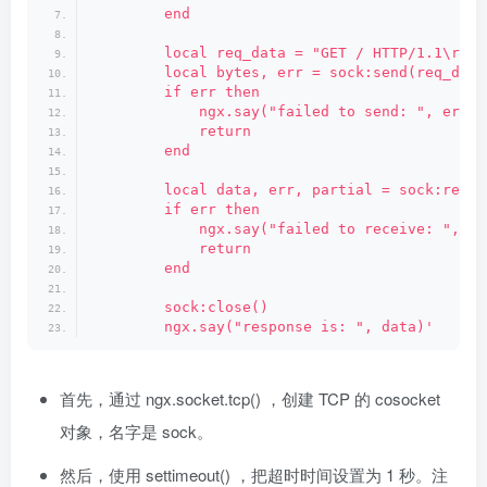
        end
        local req_data = "GET / HTTP/1.1\r\nH
        local bytes, err = sock:send(req_data
        if err then
            ngx.say("failed to send: ", err)
            return
        end
        local data, err, partial = sock:recei
        if err then
            ngx.say("failed to receive: ", er
            return
        end
        sock:close()
        ngx.say("response is: ", data)'
首先，通过 ngx.socket.tcp() ，创建 TCP 的 cosocket
对象，名字是 sock。
然后，使用 settimeout() ，把超时时间设置为 1 秒。注