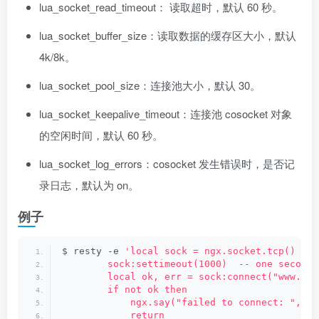
lua_socket_read_timeout： 读取超时，默认 60 秒。
lua_socket_buffer_size：读取数据的缓存区大小，默认
4k/8k。
lua_socket_pool_size：连接池大小，默认 30。
lua_socket_keepalive_timeout：连接池 cosocket 对象
的空闲时间，默认 60 秒。
lua_socket_log_errors：cosocket 发生错误时，是否记
录日志，默认为 on。
例子
$ resty -e 
'local sock = ngx.socket.tcp()
        sock:settimeout(1000)  -- one second 
        local ok, err = sock:connect("www.bai
        if not ok then
            ngx.say("failed to connect: ", er
            return