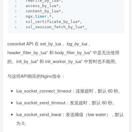
rewrite_by_lua*, 
access_by_lua*, 
content_by_lua*,
ngx.
timer
.*, 
ssl_certificate_by_lua*, 
ssl_session_fetch_by_lua*_
cosocket API 在 set_by_lua
， log_by_lua
，
header_filter_by_lua* 和 body_filter_by_lua* 中是无法使用
的。init_by_lua* 和 init_worker_by_lua* 中暂时也不能用。
与这些API相应的Nginx指令：
lua_socket_connect_timeout：连接超时，默认 60 秒。
lua_socket_send_timeout：发送超时，默认 60 秒。
lua_socket_send_lowat：发送阈值（low water），默认
为 0。