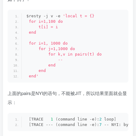
$resty -j v -e 
'local t = {}
 for i=1,100 do
     t[i] = i
 end
 for i=1, 1000 do
     for j=1,1000 do
         for k,v in pairs(t) do
             --
         end
     end
 end'
上面的pairs是NYI的语句，不能被JIT，所以结果里面就会显
示：
[
TRACE   
1
(
command line -e
)
:
2
 loop
]
[
TRACE --- 
(
command line -e
)
:
7
 -- NYI: bytec