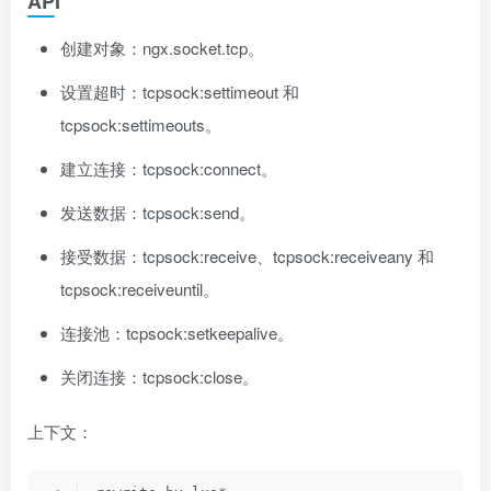
API
创建对象：ngx.socket.tcp。
设置超时：tcpsock:settimeout 和
tcpsock:settimeouts。
建立连接：tcpsock:connect。
发送数据：tcpsock:send。
接受数据：tcpsock:receive、tcpsock:receiveany 和
tcpsock:receiveuntil。
连接池：tcpsock:setkeepalive。
关闭连接：tcpsock:close。
上下文：