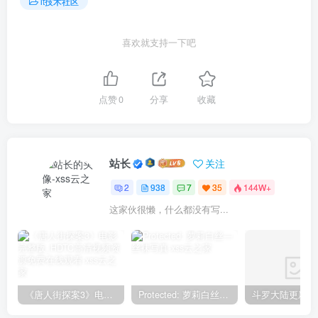
it技术社区
喜欢就支持一下吧
点赞
0
分享
收藏
站长
关注
2
938
7
35
144W+
这家伙很懒，什么都没有写...
《唐人街探案3》电影完整版_HDTC高清视频资源免费在线观看
Protected: 萝莉白丝—丝袜写真