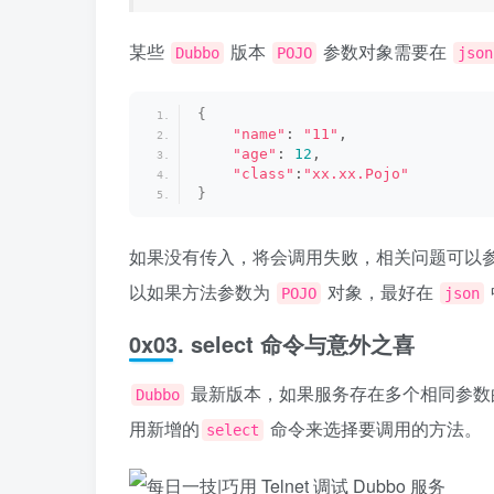
某些
版本
参数对象需要在
Dubbo
POJO
json
{
"name"
: 
"11"
,
"age"
: 
12
,
"class"
:
"xx.xx.Pojo"
}
如果没有传入，将会调用失败，相关问题可以
以如果方法参数为
对象，最好在
POJO
json
0x03. select 命令与意外之喜
最新版本，如果服务存在多个相同参数
Dubbo
用新增的
命令来选择要调用的方法。
select