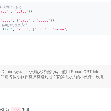
个服务成为缺省服务
prop"
:
"value"
})
 
"abcd"
, 
{
"prop"
:
"value"
})
，精确执行服务方法。
od
(
1234
, 
"abcd"
, 
{
"prop"
:
"value"
})
进入 Dubbo 调试，中文输入将会乱码，使用 SecureCRT telnet
，不知道各位小伙伴有没有碰到过？有解决办法的小伙伴，欢迎
转化为
对象。
Json