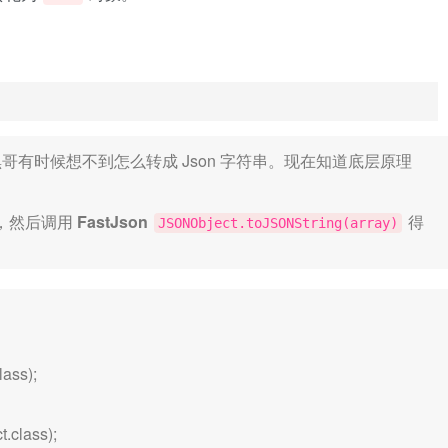
哥有时候想不到怎么转成 Json 字符串。现在知道底层原理
好，然后调用
FastJson
得
JSONObject.toJSONString(array)
lass);
t.class);