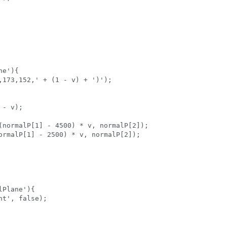
e'){

,173,152,' + (1 - v) + ')');

- v);

(normalP[1] - 4500) * v, normalP[2]);

ormalP[1] - 2500) * v, normalP[2]);

Plane'){

t', false);
