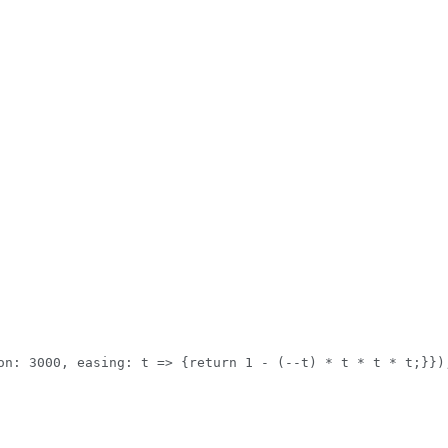
on: 3000, easing: t => {return 1 - (--t) * t * t * t;}});