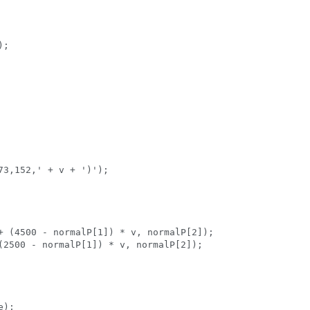
;

3,152,' + v + ')');

+ (4500 - normalP[1]) * v, normalP[2]);

(2500 - normalP[1]) * v, normalP[2]);

);
