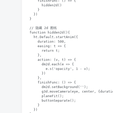
    finishFunc: () => {

      hidden2d()

    }

  })

}

// 隐藏 2d 图纸

function hidden2d(){

  ht.Default.startAnim({

    duration: 500,

    easing: t => {

      return t;

    },

    action: (v, t) => { 

      dm2d.each(e => {

        e.s('opacity', 1 - v);

      })

    },

    finishFunc: () => {

      dm2d.setBackground('');

      g3d.moveCamera(eye, center, {durati
      planeFit();

      buttonSeparate();

    }

  })
