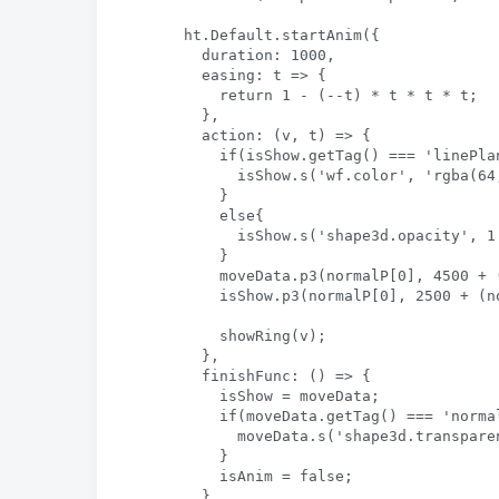
      ht.Default.startAnim({

        duration: 1000,

        easing: t => {

          return 1 - (--t) * t * t * t;

        },

        action: (v, t) => { 

          if(isShow.getTag() === 'linePlan
            isShow.s('wf.color', 'rgba(64
          }

          else{

            isShow.s('shape3d.opacity', 1 
          }

          moveData.p3(normalP[0], 4500 + 
          isShow.p3(normalP[0], 2500 + (n
          showRing(v);

        },

        finishFunc: () => {

          isShow = moveData;

          if(moveData.getTag() === 'normal
            moveData.s('shape3d.transparen
          }

          isAnim = false;

        }
