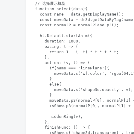
// 选择展示机型

function select(data){

  const name = data.getDisplayName();

  const moveData = dm3d.getDataByTag(name)
  const normalP = normalPlane.p3();

  ht.Default.startAnim({

    duration: 1000,

    easing: t => {

      return 1 - (--t) * t * t * t;

    },

    action: (v, t) => {

      if(name === 'linePlane'){

        moveData.s('wf.color', 'rgba(64,17
      }

      else{

        moveData.s('shape3d.opacity', v);

      }

      moveData.p3(normalP[0], normalP[1] 
      isShow.p3(normalP[0], normalP[1] + 
      hiddenRing(v);

    },

    finishFunc: () => {

      isShow.s('shape3d.transparent', true