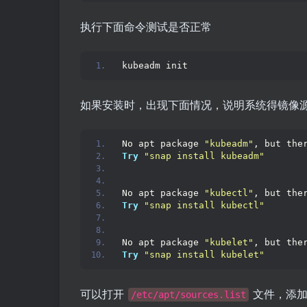
执行下面命令测试是否正常
kubeadm init
如果安装时，出现下面情况，说明系统得镜像源中
No apt package 
"kubeadm"
, but the
Try
"snap install kubeadm"
No apt package 
"kubectl"
, but the
Try
"snap install kubectl"
No apt package 
"kubelet"
, but the
Try
"snap install kubelet"
可以打开
文件，添加
/etc/apt/sources.list