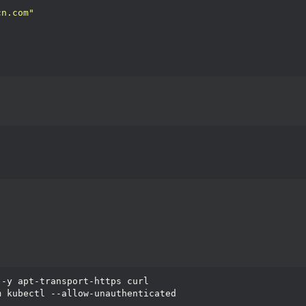
cn.com"
 -y apt-transport-https curl
m kubectl --allow-unauthenticated