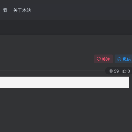
一看
关于本站
关注
私信
39
0