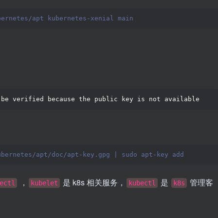
bernetes/apt kubernetes-xenial main
 be verified because the public key is not available
ubernetes/apt/doc/apt-key.gpg | sudo apt-key add 
，
是 k8s 相关服务，
是
管理客
ectl
kubelet
kubectl
k8s