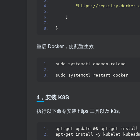
"https://registry.docker-
]
}
重启 Docker，使配置生效
sudo systemctl daemon-reload
sudo systemctl restart docker
4，安装 K8S
执行以下命令安装 https 工具以及 k8s。
apt-get update 
&&
 apt-get install
apt-get install -y kubelet kubead