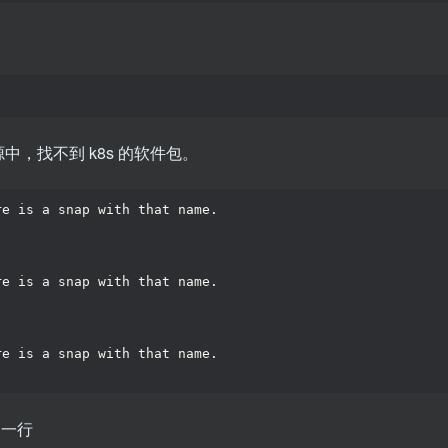
，找不到 k8s 的软件包。
re is a snap with that name.
re is a snap with that name.
re is a snap with that name.
一行