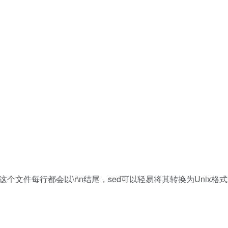
后，这个文件每行都会以\r\n结尾，sed可以轻易将其转换为Unix格式