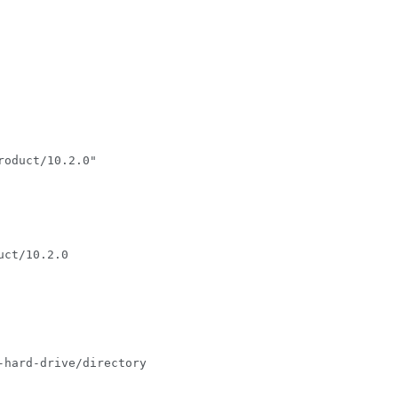
oduct/10.2.0"

uct/10.2.0
-hard-drive/directory