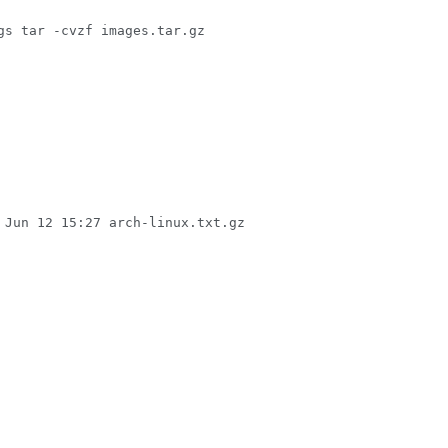
gs tar -cvzf images.tar.gz
 Jun 12 15:27 arch-linux.txt.gz