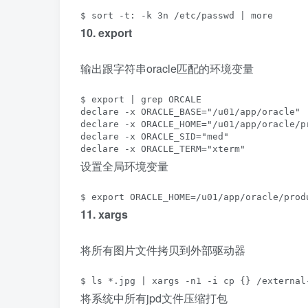
$ sort -t: -k 3n /etc/passwd | more
10. export
输出跟字符串oracle匹配的环境变量
$ export | grep ORCALE

declare -x ORACLE_BASE="/u01/app/oracle"

declare -x ORACLE_HOME="/u01/app/oracle/pr
declare -x ORACLE_SID="med"

declare -x ORACLE_TERM="xterm"
设置全局环境变量
$ export ORACLE_HOME=/u01/app/oracle/prod
11. xargs
将所有图片文件拷贝到外部驱动器
$ ls *.jpg | xargs -n1 -i cp {} /external
将系统中所有jpd文件压缩打包