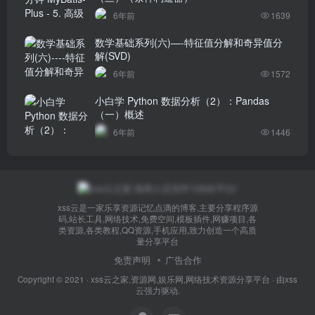
6年前
1639
数学基础系列(六)—-特征值分解和奇异值分
解(SVD)
6年前
1572
小白学 Python 数据分析（2）：Pandas
（一）概述
6年前
1446
xss云是一家乐享资源记忆点滴的博客,主要分享程序源
码,站长工具,网络技术,免费空间,模板插件,网赚项目,各
类资源,各类教程,QQ资源,手机应用,致力创造一个高质
量分享平台
免责声明
广告合作
Copyright © 2021 ·
xss云之家,资源网,娱乐网,网络技术资源分享平台
· 由
xss
云
强力驱动.