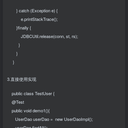
} catch (Exception e) {
e.printStackTrace();
}finally {
JDBCUtil.release(conn, st, rs);
}
}
}
3.直接使用实现
public class TestUser {
@Test
public void demo1(){
UserDao userDao = new UserDaoImpl();
userDao.findAll();