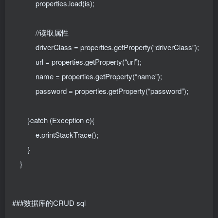
properties.load(is);
//读取属性
driverClass = properties.getProperty(“driverClass”);
url = properties.getProperty(“url”);
name = properties.getProperty(“name”);
password = properties.getProperty(“password”);
}catch (Exception e){
e.printStackTrace();
}
}
###数据库的CRUD sql