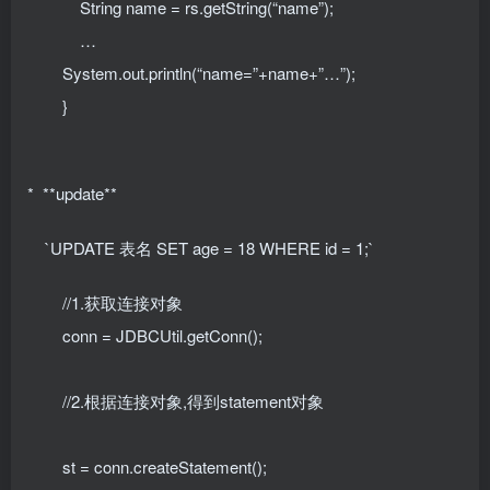
String name = rs.getString(“name”);
…
System.out.println(“name=”+name+”…”);
}
* **update**
`UPDATE 表名 SET age = 18 WHERE id = 1;`
//1.获取连接对象
conn = JDBCUtil.getConn();
//2.根据连接对象,得到statement对象
st = conn.createStatement();