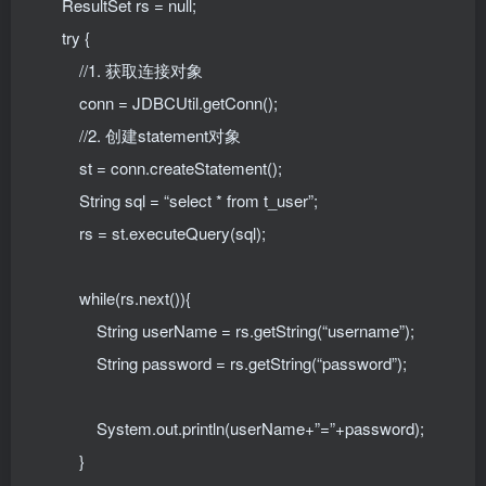
ResultSet rs = null;
try {
//1. 获取连接对象
conn = JDBCUtil.getConn();
//2. 创建statement对象
st = conn.createStatement();
String sql = “select * from t_user”;
rs = st.executeQuery(sql);
while(rs.next()){
String userName = rs.getString(“username”);
String password = rs.getString(“password”);
System.out.println(userName+”=”+password);
}