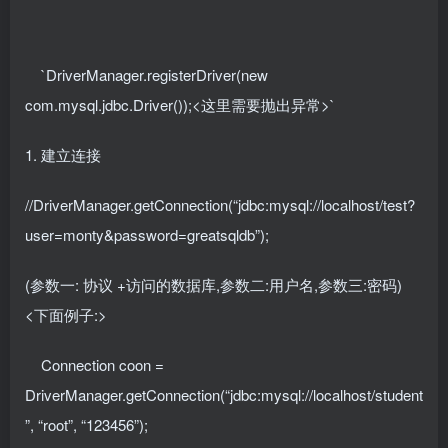
`DriverManager.registerDriver(new
com.mysql.jdbc.Driver());<这里需要抛出异常>`
1. 建立连接
//DriverManager.getConnection(“jdbc:mysql://localhost/test?
user=monty&password=greatsqldb”);
(参数一: 协议 +访问的数据库,参数二:用户名,参数三:密码)
<下面例子:>
Connection coon =
DriverManager.getConnection(“jdbc:mysql://localhost/student
”, “root”, “123456”);