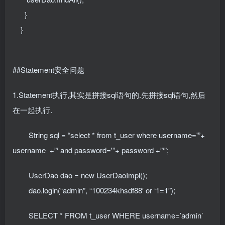
}
}
##Statement安全问题
1.Statement执行,其实是拼接sql语句的.先拼接sql语句,然后
在一起执行.
String sql = “select * from t_user where username='”+
username +”‘ and password='”+ password +”‘”;
UserDao dao = new UserDaoImpl();
dao.login(“admin”, “100234khsdf88′ or ‘1=1”);
SELECT * FROM t_user WHERE username=’admin’