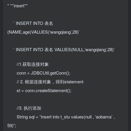
* **insert**
` INSERT INTO 表名
(NAME,age)VALUES(‘wangqiang’,28)`
` INSERT INTO 表名 VALUES(NULL,’wangqiang’,28)`
//1.获取连接对象
conn = JDBCUtil.getConn();
// 2. 根据连接对象，得到statement
st = conn.createStatement();
//3. 执行添加
String sql = “insert into t_stu values(null , ‘aobama’ ,
59)”;