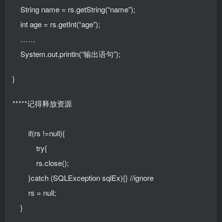
String name = rs.getString(“name”);
int age = rs.getInt(“age”);
……
System.out.println(“输出语句”);
}
*****记得释放资源
if(rs !=null){
try{
rs.close();
}catch (SQLException sqlEx){} //ignore
rs = null;
}