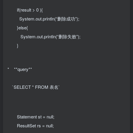
if(result > 0 ){
System.out.println(“删除成功”);
}else{
System.out.println(“删除失败”);
}
* **query**
`SELECT * FROM 表名`
Statement st = null;
ResultSet rs = null;