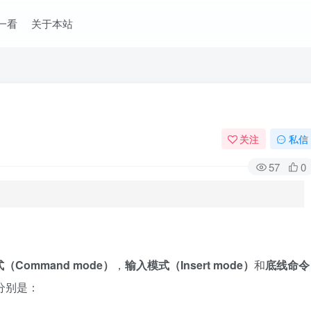
一看
关于本站
关注
私信
57
0
式（
Command mode
）
，
输入模式（
Insert mode
）
和
底线命令
分别是：