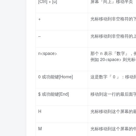
[Ctrl] + [u]
屏幕『向上』移动半页
+
光标移动到非空格符的
–
光标移动到非空格符的
n<space>
那个 n 表示『数字』，
例如 20<space> 则
0 或功能键[Home]
这是数字『 0 』：移动
$ 或功能键[End]
移动到这一行的最后面字
H
光标移动到这个屏幕的
M
光标移动到这个屏幕的