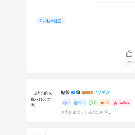
it技术社区
点赞
0
站长
关注
2
938
7
35
144W+
这家伙很懒，什么都没有写...