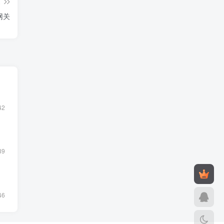
篇
I网关
42
39
46