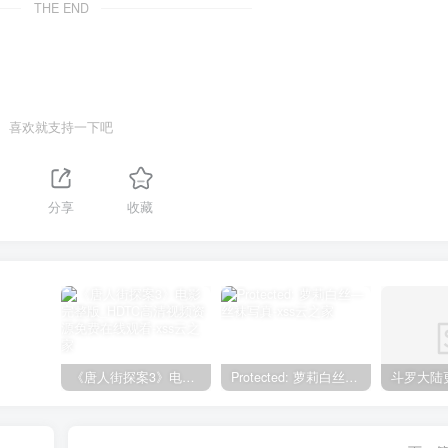
THE END
喜欢就支持一下吧
分享
收藏
《唐人街探案3》电影完整版_HDTC高清视频资源免费在线观看
Protected: 萝莉白丝—丝袜写真