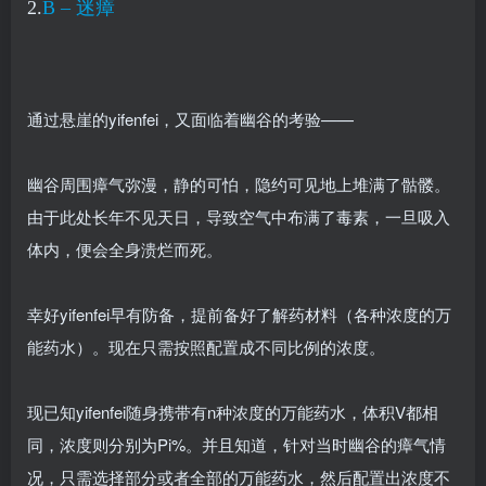
2.
B – 迷瘴
通过悬崖的yifenfei，又面临着幽谷的考验——
幽谷周围瘴气弥漫，静的可怕，隐约可见地上堆满了骷髅。
由于此处长年不见天日，导致空气中布满了毒素，一旦吸入
体内，便会全身溃烂而死。
幸好yifenfei早有防备，提前备好了解药材料（各种浓度的万
能药水）。现在只需按照配置成不同比例的浓度。
现已知yifenfei随身携带有n种浓度的万能药水，体积V都相
同，浓度则分别为Pi%。并且知道，针对当时幽谷的瘴气情
况，只需选择部分或者全部的万能药水，然后配置出浓度不