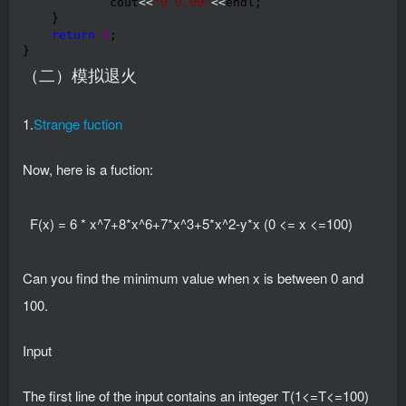
            cout
<<
"
0 0.00
"
<<
endl;

    }

return
0
;

}
（二）模拟退火
1.
Strange fuction
Now, here is a fuction:
F(x) = 6 * x^7+8*x^6+7*x^3+5*x^2-y*x (0 <= x <=100)
Can you find the minimum value when x is between 0 and
100.
Input
The first line of the input contains an integer T(1<=T<=100)