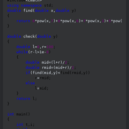
#include
using
namespace
double
 find(
double
 x,
double
 y)

{

return
6
*pow(x,
7
)+
8
*pow(x,
6
)+
7
*pow(x,
3
)+
5
*pow(x,
}

double
 check(
double
 y)

{

double
 l=
0
,r=
100
;

while
(r-l>1e-
8
)

    {

double
 mid=(l+r)/
2
;

double
 rmid=(mid+r)/
2
;

if
(find(mid,y)<
find(rmid,y))

            r
=
rmid;

else
            l
=
mid;

    }

return
 l;

}

int
 main()

{

int
 t,i;
