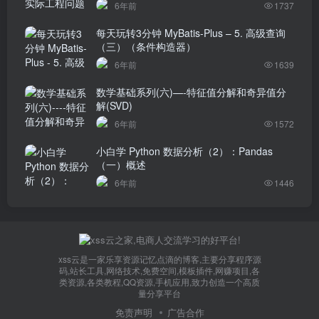
6年前
1737
每天玩转3分钟 MyBatis-Plus – 5. 高级查询
（三）（条件构造器）
6年前
1639
数学基础系列(六)—-特征值分解和奇异值分
解(SVD)
6年前
1572
小白学 Python 数据分析（2）：Pandas
（一）概述
6年前
1446
xss云是一家乐享资源记忆点滴的博客,主要分享程序源
码,站长工具,网络技术,免费空间,模板插件,网赚项目,各
类资源,各类教程,QQ资源,手机应用,致力创造一个高质
量分享平台
免责声明
广告合作