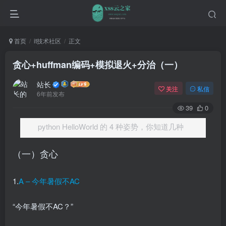
首页
it技术社区
正文
贪心+huffman编码+模拟退火+分治（一）
站长
关注
私信
6年前发布
39
0
python HelloWorld 的 4 种姿势，你知道几种
（一）贪心
1.
A – 今年暑假不AC
“今年暑假不AC？”