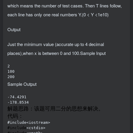
which means the number of test cases. Then T lines follow,
each line has only one real numbers Y.(0 < Y <1e10)
Output
Just the minimum value (accurate up to 4 decimal
places),when x is between 0 and 100.Sample Input
2

100

200
Sample Output
-74.4291

-178.8534
解题思路：该题可用二分的思想来解决。
代码：
#include<iostream>
#include
<cstdio>