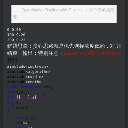
Quantitative Trading with R（一）：两个简单的策
略
0 0.00

100 0.20

300 0.23
解题思路：贪心思路就是优先选择浓度低的，对所有解
结束，输出；特别注意：
double x=((s[i]*1.0/100)*v)/((
代码：
#include<iostream>
#include
<algorithm>
#include
<cstdio>
#include
using
namespace
int
int
 f[
110
],s[
110
int
int
 main()

{

int
 i,j;

    cin
>>
c;
