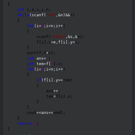
{

int
 s,e,i,j,n;

while
(scanf(
"
%d
"
,&n)&&
n)

    {

for
(i=
0
;i<n;i++
)

        {

            scanf(
"
%d%d
"
,&s,&
e);

            f[i].x
=e,f[i].y=
s;

        }

        sort(f,f
+
n);

int
 ans=
1
;

int
 tem=f[
0
].x;

for
(i=
1
;i<n;i++
)

        {

if
(f[i].y>=
tem)

            {

                ans
++
;

                tem
=
f[i].x;

            }

        }

        cout
<<ans<<
endl;

    }

return
0
;

}