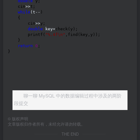
double
 y;

    cin
>>
t;

while
(t--
)

    {

        cin
>>
y;

double
 key=
check(y);

        printf(
"
%.4f\n
"
,find(key,y));

    }

return
0
;

}
聊一聊 MySQL 中的数据编辑过程中涉及的两阶
段提交
©
版权声明
文章版权归作者所有，未经允许请勿转载。
THE END