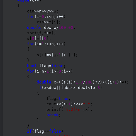
while
(c--
)

    {

        cin
>>n>>v>>
w;

for
(i=
0
;i<n;i++
)

            cin
>>
f[i];

double
 dow=w/
100.00
;

        sort(f,f
+
n);

        s[
0
]=f[
0
];

for
(i=
1
;i<n;i++
)

        {

            s[i]
=s[i-
1
]+
f[i];

        }

bool
 flag=
false
;

for
(i=n-
1
;i>=
0
;i--
)

        {

double
 x=((s[i]*
1.0
/
100
)*v)/((i+
1
)*
v);

if
(x<dow||fabs(x-dow)<1e-
8
)

            {

                flag
=
true
;

                cout
<<(i+
1
)*v<<
"
"
;

                printf(
"
%.2f\n
"
,x);

break
;

            }

        }

if
(flag==
false
)
