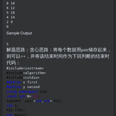
8 18

6 12

5 10

4 14

2 9

0
Sample Output
5
解题思路：贪心思路：将每个数据用pair储存起来
则可以++，并将该结束时间作为下回判断的结束时间
代码：
#include<iostream>
#include
<algorithm>
#include
#define
#define
using
namespace
const
int
 N=
110
;

typedef  pair
<
int
,
int
>
int
 t;

int
 main()
