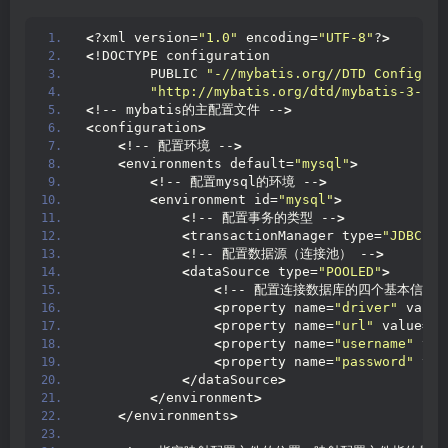
<
?xml version=
"1.0"
 encoding=
"UTF-8"
?
>
<
!DOCTYPE configuration
        PUBLIC 
"-//mybatis.org//DTD Config 3.
"http://mybatis.org/dtd/mybatis-3-con
<
!-- mybatis的主配置文件 --
>
<
configuration
>
<
!-- 配置环境 --
>
<
environments default=
"mysql"
>
<
!-- 配置mysql的环境 --
>
<
environment id=
"mysql"
>
<
!-- 配置事务的类型 --
>
<
transactionManager type=
"JDBC"
><
<
!-- 配置数据源（连接池） --
>
<
dataSource type=
"POOLED"
>
<
!-- 配置连接数据库的四个基本信息 
<
property name=
"driver"
 value
<
property name=
"url"
 value=
"j
<
property name=
"username"
 val
<
property name=
"password"
 val
<
/dataSource
>
<
/environment
>
<
/environments
>