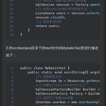
 //1.使用工厂创建SqlSession对象
        SqlSession session = factory.
openSess
 //2.使用session执行查询所有方法
        List
<
User
>
 users = session.
selectList
        session.
close
()
;
 //3.返回查询结果
return
 users;
}
}
2.对src/test/java目录下的test包中的MybatisTest类进行修改
如下：
public 
class
 MybatisTest 
{
    public static 
void
main
(
String
[]
 args
)
 th
 //1.读取配置文件
        InputStream 
in
 = Resources.
getResourc
 //2.创建SqlSessionFactory工厂
        SqlSessionFactoryBuilder builder = 
ne
        SqlSessionFactory factory = builder.
b
 //3.使用工厂创建dao对象
        IUserDao userDao = 
new
UserDaoImpl
(
fa