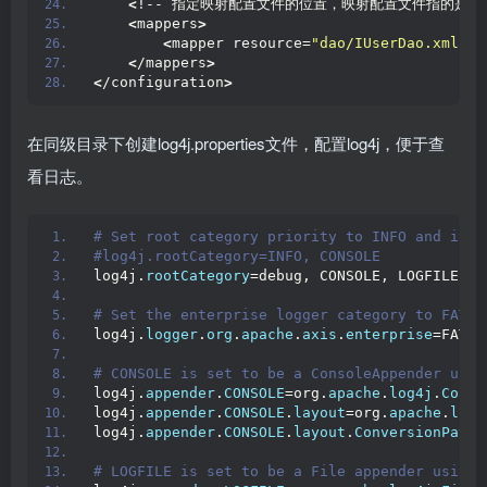
<
!-- 指定映射配置文件的位置，映射配置文件指的是每个
<
mappers
>
<
mapper resource=
"dao/IUserDao.xml"
 /
<
/mappers
>
<
/configuration
>
在同级目录下创建log4j.properties文件，配置log4j，便于查
看日志。
# Set root category priority to INFO and its 
#log4j.rootCategory=INFO, CONSOLE            
log4j.
rootCategory
=debug, CONSOLE, LOGFILE
# Set the enterprise logger category to FATAL
log4j.
logger
.
org
.
apache
.
axis
.
enterprise
=FATAL
# CONSOLE is set to be a ConsoleAppender usin
log4j.
appender
.
CONSOLE
=org.
apache
.
log4j
.
Conso
log4j.
appender
.
CONSOLE
.
layout
=org.
apache
.
log4
log4j.
appender
.
CONSOLE
.
layout
.
ConversionPatte
# LOGFILE is set to be a File appender using 