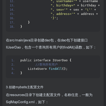
", username='"
 + username + 
'
", birthday="
 + birthday +
", sex='"
 + sex + 
'\''
 +
", address='"
 + address + 
'\'
'}'
;
}
}
在src/main/java目录创建dao包，在dao包下创建接口
IUserDao，包含一个查询所有用户的findAll()函数，如下：
public interface IUserDao 
{
 //查询所有用户
    List
<
User
>
findAll
()
;
}
3.创建mybatis主配置文件
在resources目录下创建主配置文件，名称任意，一般为
SqlMapConfig.xml，如下：