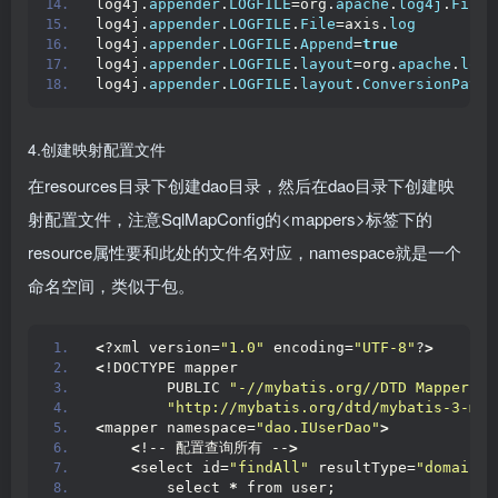
log4j.
appender
.
LOGFILE
=org.
apache
.
log4j
.
FileA
log4j.
appender
.
LOGFILE
.
File
=axis.
log
log4j.
appender
.
LOGFILE
.
Append
=
true
log4j.
appender
.
LOGFILE
.
layout
=org.
apache
.
log4
log4j.
appender
.
LOGFILE
.
layout
.
ConversionPatte
4.创建映射配置文件
在resources目录下创建dao目录，然后在dao目录下创建映
射配置文件，注意SqlMapConfig的<mappers>标签下的
resource属性要和此处的文件名对应，namespace就是一个
命名空间，类似于包。
<
?xml version=
"1.0"
 encoding=
"UTF-8"
?
>
<
!DOCTYPE mapper
        PUBLIC 
"-//mybatis.org//DTD Mapper 3.
"http://mybatis.org/dtd/mybatis-3-map
<
mapper namespace=
"dao.IUserDao"
>
<
!-- 配置查询所有 --
>
<
select id=
"findAll"
 resultType=
"domain.U
        select 
*
 from user;