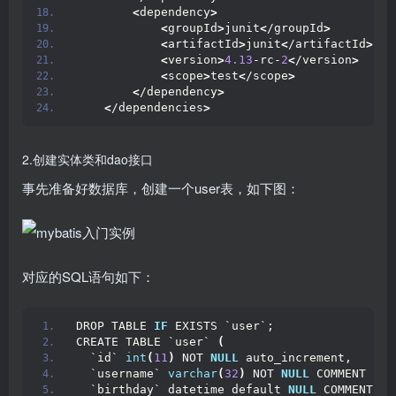
<
dependency
>
<
groupId
>
junit
<
/groupId
>
<
artifactId
>
junit
<
/artifactId
>
<
version
>
4.13
-rc-
2
<
/version
>
<
scope
>
test
<
/scope
>
<
/dependency
>
<
/dependencies
>
2.创建实体类和dao接口
事先准备好数据库，创建一个user表，如下图：
对应的SQL语句如下：
DROP TABLE 
IF
 EXISTS `user`;
CREATE TABLE `user` 
(
  `id` 
int
(
11
)
 NOT 
NULL
 auto_increment,
  `username` 
varchar
(
32
)
 NOT 
NULL
 COMMENT 
'用
  `birthday` datetime default 
NULL
 COMMENT 
'