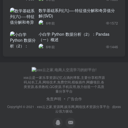
数学基础系列(六)—-特征值分解和奇异值分
解(SVD)
6年前
1572
小白学 Python 数据分析（2）：Pandas
（一）概述
6年前
1446
xss云是一家乐享资源记忆点滴的博客,主要分享程序源
码,站长工具,网络技术,免费空间,模板插件,网赚项目,各
类资源,各类教程,QQ资源,手机应用,致力创造一个高质
量分享平台
免责声明
广告合作
Copyright © 2021 ·
xss云之家,资源网,娱乐网,网络技术资源分享平台
· 由
xss
云
强力驱动.