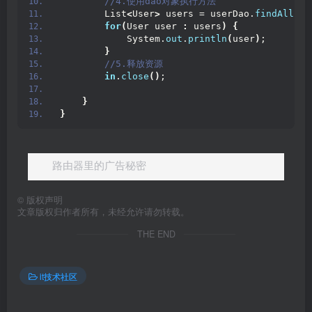
 //4.使用dao对象执行方法
        List
<
User
>
 users = userDao.
findAll
()
;
for
(
User user 
:
 users
)
{
            System.
out
.
println
(
user
)
;
}
 //5.释放资源
in
.
close
()
;
}
}
路由器里的广告秘密
©
版权声明
文章版权归作者所有，未经允许请勿转载。
THE END
it技术社区