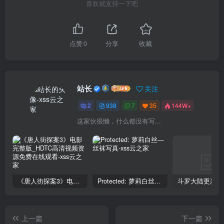
喜欢就支持一下吧
点赞
0
分享
收藏
站长
关注
2
938
7
35
144W+
这家伙很懒，什么都没有写...
《唐人街探案3》电影完整版_HDTC高清视频资源免费在线观看
Protected: 萝莉白丝—丝袜写真
上一篇
下一篇