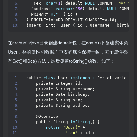
  `sex` 
char
(
1
)
 default 
NULL
 COMMENT 
'性别'
,
  `address` 
varchar
(
256
)
 default 
NULL
 COMMENT
  PRIMARY 
KEY
(
`id`
)
)
 ENGINE=InnoDB DEFAULT CHARSET=utf8;
insert  into `user`
(
`id`,`username`,`birthday
在src/main/java目录创建domain包，在domain下创建实体类
User，类的属性和数据库中表的属性保持一致，每个属性都
有Get()和Set()方法，最后覆盖toString()函数。如下：
public 
class
 User 
implements
 Serializable 
{
    private Integer id;
    private String username;
    private Date birthday;
    private String sex;
    private String address;
    @Override
    public String 
toString
()
{
return
"User{"
 +
"id="
 + id +