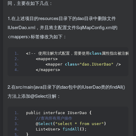
同，主要在如下几点：
1.在上述项目的resources目录下的dao目录中删除文件
IUserDao.xml，并且将主配置文件SqlMapConfig.xml的
<mappers>标签修改为如下：
<
!-- 使用注解方式配置，需要使用
class
属性指出被注解da
<
mappers
>
<
mapper 
class
=
"dao.IUserDao"
 /
>
<
/mappers
>
2.在src/main/java目录下的dao包中的IUserDao类的findAll()
方法上添加@Select注解：
public interface IUserDao 
{
 //查询所有用户操作
    @
Select
(
"select * from user"
)
    List
<
User
>
findAll
()
;
}