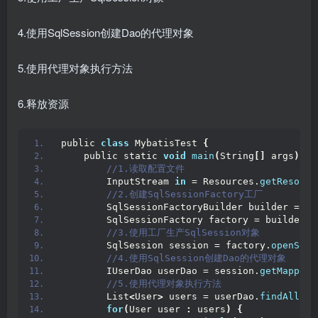
4.使用SqlSession创建Dao的代理对象
5.使用代理对象执行方法
6.释放资源
public 
class
 MybatisTest 
{
    public static 
void
main
(
String
[]
 args
)
 th
 //1.读取配置文件
        InputStream 
in
 = Resources.
getResourc
 //2.创建SqlSessionFactory工厂
        SqlSessionFactoryBuilder builder = 
ne
        SqlSessionFactory factory = builder.
b
 //3.使用工厂生产SqlSession对象
        SqlSession session = factory.
openSess
 //4.使用SqlSession创建Dao的代理对象
        IUserDao userDao = session.
getMapper
(
 //5.使用代理对象执行方法
        List
<
User
>
 users = userDao.
findAll
()
;
for
(
User user 
:
 users
)
{