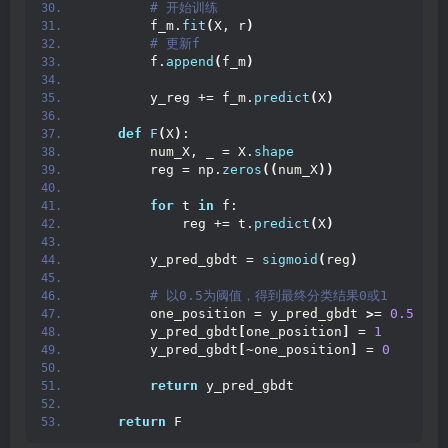
 # 开始训练
        f_m.
fit
(
X, r
)
 # 更新f
        f.
append
(
f_m
)
        y_reg += f_m.
predict
(
X
)
def
F
(
X
)
:
        num_X, _ = X.
shape
        reg = np.
zeros
((
num_X
))
for
 t 
in
 f:
            reg += t.
predict
(
X
)
        y_pred_gbdt = 
sigmoid
(
reg
)
 # 以0.5为阈值，得到最终分类结果0或1
        one_position = y_pred_gbdt 
>
= 
0.5
        y_pred_gbdt
[
one_position
]
 = 
1
        y_pred_gbdt
[
~one_position
]
 = 
0
return
 y_pred_gbdt
return
 F