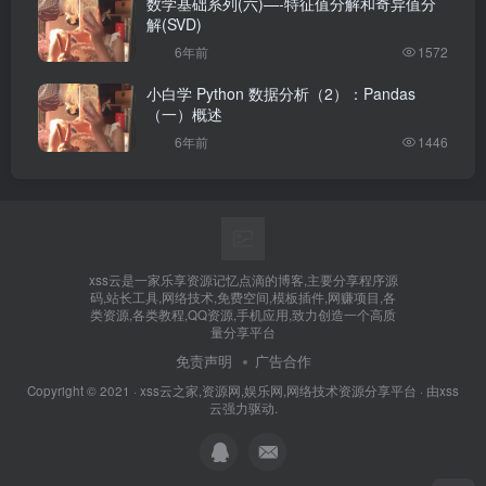
数学基础系列(六)—-特征值分解和奇异值分
解(SVD)
6年前
1572
小白学 Python 数据分析（2）：Pandas
（一）概述
6年前
1446
xss云是一家乐享资源记忆点滴的博客,主要分享程序源
码,站长工具,网络技术,免费空间,模板插件,网赚项目,各
类资源,各类教程,QQ资源,手机应用,致力创造一个高质
量分享平台
免责声明
广告合作
Copyright © 2021 ·
xss云之家,资源网,娱乐网,网络技术资源分享平台
· 由
xss
云
强力驱动.