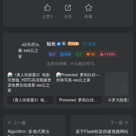
点赞
0
分享
收藏
站长
关注
2
938
7
35
144W+
这家伙很懒，什么都没有写...
《唐人街探案3》电影完整版_HDTC高清视频资源免费在线观看
Protected: 萝莉白丝—丝袜写真
上一篇
下一篇
Algorithm: 多项式乘法
基于Flask框架搭建视频网站