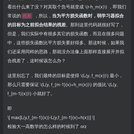
看出什么来了没？对其取个负号就变成
\(r-h_m(x)\)
，即我们
常说的
，所以，
当为平方损失函数时，弱学习器拟合
残差
的目标为之前拟合结果的残差
。那到这里代码就很好写了，
但是，我们实际中有很多其它的损失函数，而且在很多问题
中，这些损失函数比平方损失要好得多。那这时候，如果我
们还采用同样的思路，那就没办法像上面那样直接展开并拟
合残差了，这时候该怎么办？
这里别忘了，我们最终的目标是使得
\(L(y, f_m(x))\)
最小，
那么只需要保证
\(L(y, f_{m-1}(x)+h_m(x))\)
的值比
\(L(y,
f_{m-1}(x))\)
小就好了。
即
\[ max[L(y,f_{m-1}(x))-L(y,f_{m-1}(x)+h(x))] \]
检验大一高数学的怎么样的时候到了 orz