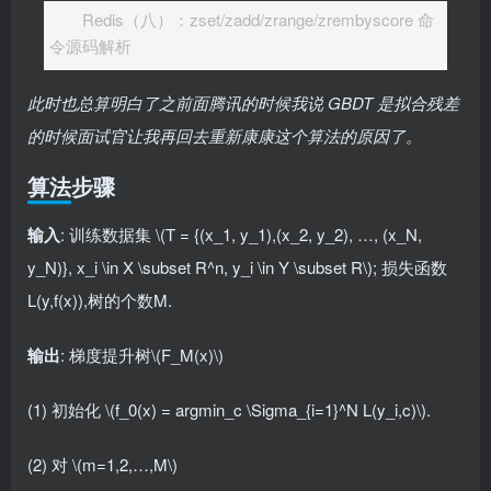
Redis（八）：zset/zadd/zrange/zrembyscore 命
令源码解析
此时也总算明白了之前面腾讯的时候我说 GBDT 是拟合残差
的时候面试官让我再回去重新康康这个算法的原因了。
算法步骤
输入
: 训练数据集
\(T = {(x_1, y_1),(x_2, y_2), …, (x_N,
y_N)}, x_i \in X \subset R^n, y_i \in Y \subset R\)
; 损失函数
L(y,f(x)),树的个数M.
输出
: 梯度提升树
\(F_M(x)\)
(1) 初始化
\(f_0(x) = argmin_c \Sigma_{i=1}^N L(y_i,c)\)
.
(2) 对
\(m=1,2,…,M\)