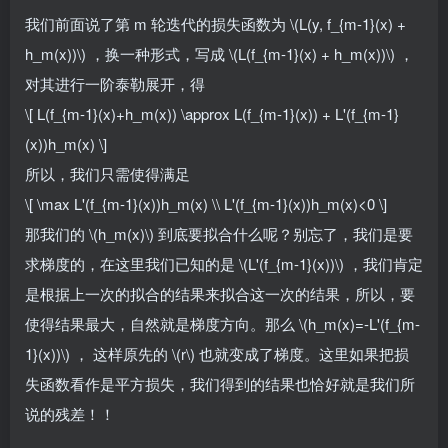
我们前面说了第 m 轮迭代的损失函数为
\(L(y, f_{m-1}(x) +
h_m(x))\)
，换一种形式，写成
\(L(f_{m-1}(x) + h_m(x))\)
，
对其进行一阶泰勒展开，得
\[ L(f_{m-1}(x)+h_m(x)) \approx L(f_{m-1}(x)) + L'(f_{m-1}
(x))h_m(x) \]
所以，我们只需使得满足
\[ \max L'(f_{m-1}(x))h_m(x) \\ L'(f_{m-1}(x))h_m(x)<0 \]
那我们的
\(h_m(x)\)
到底要拟合什么呢？别忘了，我们是要
求梯度的，在这里我们已知的是
\(L'(f_{m-1}(x))\)
，我们肯定
是根据上一次的拟合的结果来拟合这一次的结果，所以，要
使得结果最大，自然就是梯度方向。那么
\(h_m(x)=-L'(f_{m-
1}(x))\)
， 这样原先的
\(r\)
也就变成了梯度。这里如果把损
失函数看作是平方损失，我们得到的结果也恰好就是我们所
说的残差！！