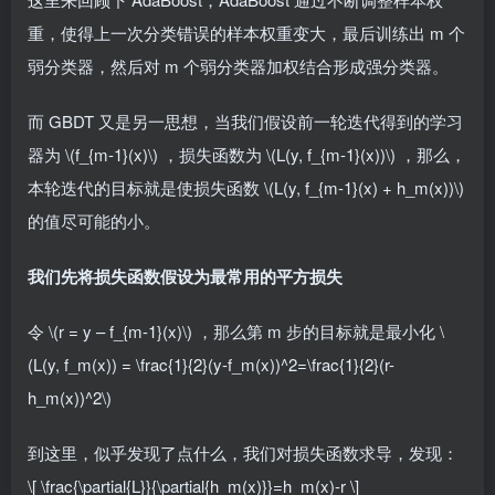
重，使得上一次分类错误的样本权重变大，最后训练出 m 个
弱分类器，然后对 m 个弱分类器加权结合形成强分类器。
而 GBDT 又是另一思想，当我们假设前一轮迭代得到的学习
器为
\(f_{m-1}(x)\)
，损失函数为
\(L(y, f_{m-1}(x))\)
，那么，
本轮迭代的目标就是使损失函数
\(L(y, f_{m-1}(x) + h_m(x))\)
的值尽可能的小。
我们先将损失函数假设为最常用的平方损失
令
\(r = y – f_{m-1}(x)\)
，那么第 m 步的目标就是最小化
\
(L(y, f_m(x)) = \frac{1}{2}(y-f_m(x))^2=\frac{1}{2}(r-
h_m(x))^2\)
到这里，似乎发现了点什么，我们对损失函数求导，发现：
\[ \frac{\partial{L}}{\partial{h_m(x)}}=h_m(x)-r \]