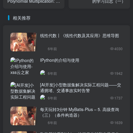
Polynomial Multiplication: 快
的学习日志（一）
速傅里叶变换 FFT / 快速数
论变换 NTT
相关推荐
线性代数丨《线性代数及其应用》思维导图
6年前
4030
IPython的介绍与使用
6年前
1942
[AI开发]小型数据集解决实际工程问题——交
通拥堵、交通事故实时告警
6年前
1737
每天玩转3分钟 MyBatis-Plus – 5. 高级查询
（三）（条件构造器）
6年前
1639