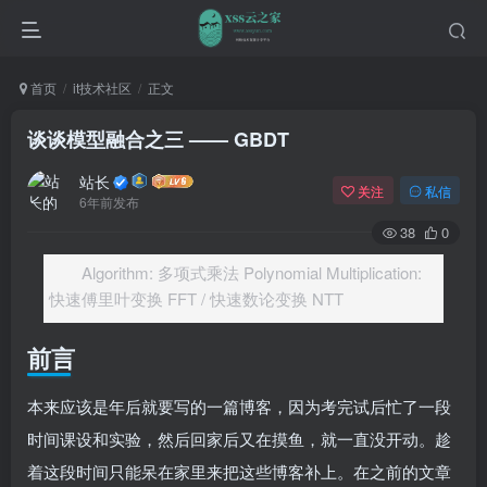
首页
it技术社区
正文
谈谈模型融合之三 —— GBDT
站长
关注
私信
6年前发布
38
0
Algorithm: 多项式乘法 Polynomial Multiplication:
快速傅里叶变换 FFT / 快速数论变换 NTT
前言
本来应该是年后就要写的一篇博客，因为考完试后忙了一段
时间课设和实验，然后回家后又在摸鱼，就一直没开动。趁
着这段时间只能呆在家里来把这些博客补上。在之前的文章