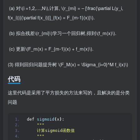
​ (a) 对
\(i =1,2,…,N\)
,计算,
\(r_{mi} = – [\frac{\partial L(y_i,
f(x_i))}{\partial f(x_i)}]_{f(x) = F_{m-1}(x)}\)
.
​ (b) 拟合残差
\(r_{mi}\)
学习一个回归树,得到
\(f_m(x)\)
.
​ (c) 更新
\(F_m(x) = F_{m-1}(x) + f_m(x)\)
.
(3) 得到回归问题提升树
\(F_M(x) = \Sigma_{i=0}^M f_i(x)\)
代码
这里代码是采用了平方损失的方法来写的，且解决的是分类
问题
def 
sigmoid
(
x
)
:
""
"
    计算sigmoid函数值
    "
""