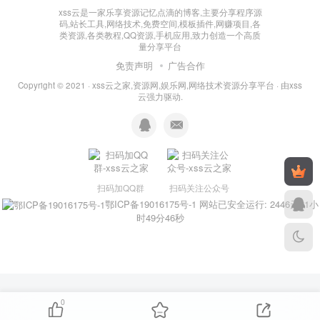
xss云是一家乐享资源记忆点滴的博客,主要分享程序源
码,站长工具,网络技术,免费空间,模板插件,网赚项目,各
类资源,各类教程,QQ资源,手机应用,致力创造一个高质
量分享平台
免责声明
广告合作
Copyright © 2021 ·
xss云之家,资源网,娱乐网,网络技术资源分享平台
· 由
xss
云
强力驱动.
扫码加QQ群
扫码关注公众号
鄂ICP备19016175号-1
网站已安全运行: 2446天11小
时49分47秒
0