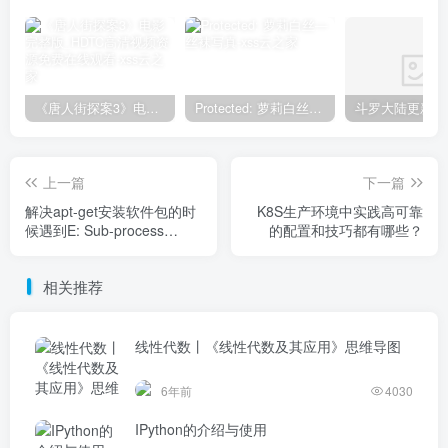
《唐人街探案3》电影完整版_HDTC高清视频资源免费在线观看
Protected: 萝莉白丝—丝袜写真
上一篇
下一篇
解决apt-get安装软件包的时
K8S生产环境中实践高可靠
候遇到E: Sub-process
的配置和技巧都有哪些？
/usr/bin/dpkg returned an
error code (1)问题
相关推荐
线性代数丨《线性代数及其应用》思维导图
6年前
4030
IPython的介绍与使用