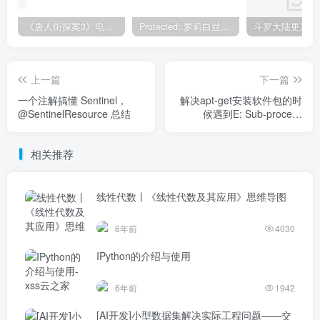
《唐人街探案3》电影完整版_HDTC高清视频资源免费在线观看
Protected: 萝莉白丝—丝袜写真
上一篇
下一篇
一个注解搞懂 Sentinel，
解决apt-get安装软件包的时
@SentinelResource 总结
候遇到E: Sub-process
/usr/bin/dpkg returned an
error code (1)问题
相关推荐
线性代数丨《线性代数及其应用》思维导图
6年前
4030
IPython的介绍与使用
6年前
1942
[AI开发]小型数据集解决实际工程问题——交