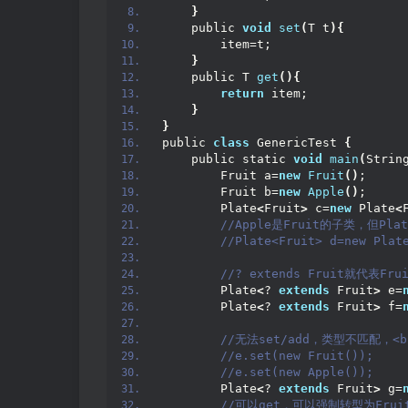
}
    public 
void
set
(
T t
){
        item=t;
}
    public T 
get
(){
return
 item;
}
}
public 
class
 GenericTest 
{
    public static 
void
main
(
Strin
        Fruit a=
new
Fruit
()
;
        Fruit b=
new
Apple
()
;
        Plate
<
Fruit
>
 c=
new
 Plate
<
 //Apple是Fruit的子类，但Plat
 //Plate<Fruit> d=new Plat
 //? extends Fruit就代表Fr
        Plate
<
? 
extends
 Fruit
>
 e=
        Plate
<
? 
extends
 Fruit
>
 f=
 //无法set/add，类型不匹配，<bloc
 //e.set(new Fruit());
 //e.set(new Apple());
        Plate
<
? 
extends
 Fruit
>
 g=
 //可以get，可以强制转型为Fru