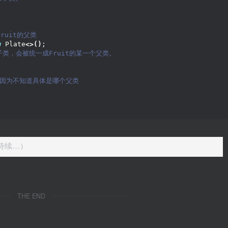
或Fruit的父类
w
 Plate
<>()
;
t的子类，会被统一成Fruit的某一个父类。
t，因为不知道具体是哪个父类
待续…）
THE END