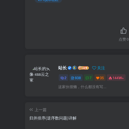
点赞
0
站长
关注
2
938
7
35
144W+
这家伙很懒，什么都没有写...
上一篇
归并排序(逆序数问题)详解