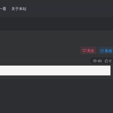
一看
关于本站
关注
私信
40
0