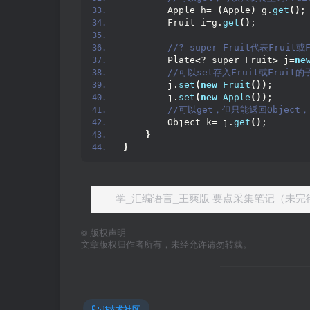
        Apple h= 
(
Apple
)
 g.
get
()
;
        Fruit i=g.
get
()
;
 //? super Fruit代表Fruit
        Plate
<
? super Fruit
>
 j=
ne
 //可以set存入Fruit或Frui
        j.
set
(
new
Fruit
())
;
        j.
set
(
new
Apple
())
;
 //可以get，但只能返回Objec
        Object k= j.
get
()
;
}
}
学_汇编语言_王爽版 要点采集笔记（未完
©
版权声明
文章版权归作者所有，未经允许请勿转载。
it技术社区