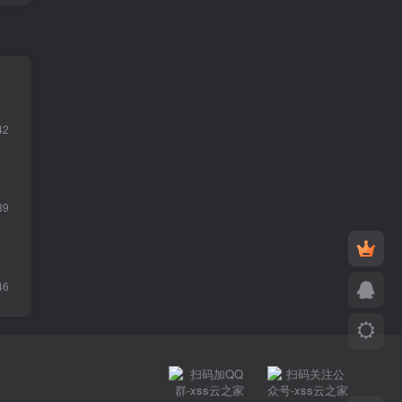
42
39
46