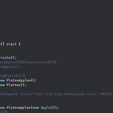
g
[]
 args
)
{
Fruit
>()
;
e<Apple>不是Plate<Fruit>的子类
e<Apple>();
uit或Fruit的子类
new
 Plate
<
Apple
>()
;
new
 Plate
<>()
;
kquote style="font-size:15px;background-color: #F5F5
new
 Plate
<
Apple
>(
new
Apple
())
;
it子类。