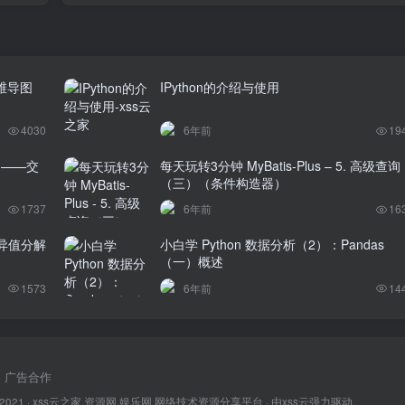
维导图
IPython的介绍与使用
4030
6年前
19
题——交
每天玩转3分钟 MyBatis-Plus – 5. 高级查询
（三）（条件构造器）
1737
6年前
16
异值分解
小白学 Python 数据分析（2）：Pandas
（一）概述
1573
6年前
14
广告合作
 2021 ·
xss云之家,资源网,娱乐网,网络技术资源分享平台
· 由
xss云
强力驱动.