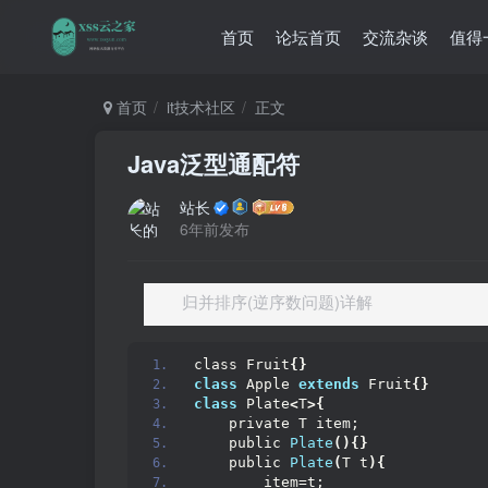
首页
论坛首页
交流杂谈
值得
首页
it技术社区
正文
Java泛型通配符
站长
6年前发布
归并排序(逆序数问题)详解
class Fruit
{}
class
 Apple 
extends
 Fruit
{}
class
 Plate
<
T
>{
    private T item;
    public 
Plate
(){}
    public 
Plate
(
T t
){
        item=t;