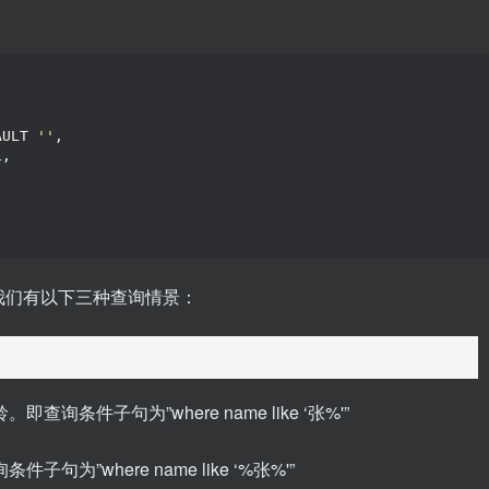
AULT 
''
,
L
,
)
设我们有以下三种查询情景：
条件子句为”where name like ‘张%'”
”where name like ‘%张%'”