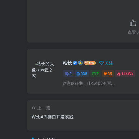
点赞
0
站长
关注
2
938
7
35
144W+
这家伙很懒，什么都没有写...
上一篇
WebAPI接口开发实践