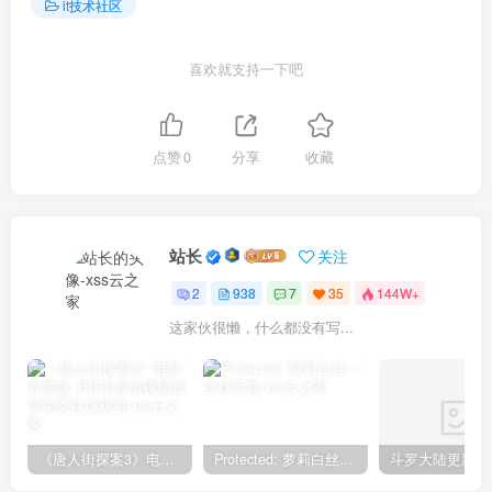
it技术社区
喜欢就支持一下吧
点赞
0
分享
收藏
站长
关注
2
938
7
35
144W+
这家伙很懒，什么都没有写...
《唐人街探案3》电影完整版_HDTC高清视频资源免费在线观看
Protected: 萝莉白丝—丝袜写真