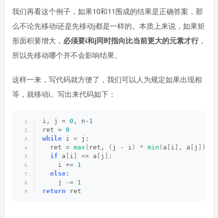
我们再看这个例子，如果10和11围成的结果是正确答案，那
么不论先移动i还是先移动j都是一样的。本质上来说，如果矩
形面积要增大，
必须要i和j同时指向比当前更大的元素才行
，
所以先移动哪个并不会影响结果。
这样一来，写代码就方便了，我们可以人为规定如果出现相
等，就移动i。写出来代码如下：
i, j = 
0
, n-
1
ret = 
0
while
 i 
<
 j:
  ret = 
max
(
ret, 
(
j - i
)
*
min
(
a
[
i
]
, a
[
j
]))
if
 a
[
i
]
<
= a
[
j
]
:
    i += 
1
else
:
    j -= 
1
return
 ret