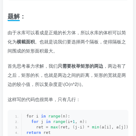
题解：
由于水库可以看成是正规的长方体，所以水库的体积可以简
化为
横截面积
。也就是说我们要选择两个隔板，使得隔板之
间围成的矩形面积最大。
首先思考暴力求解，我们
只需要枚举矩形的两边
，两边有了
之后，矩形的长，也就是两边之间的距离，矩形的宽就是两
边的较小值，所以复杂度是
\(O(n^2)\)
。
这样写的代码也很简单，只有几行：
for i 
in
range
(
n
)
:
for
 j 
in
range
(
i+
1
, n
)
:
    ret = 
max
(
ret, 
(
j-i
)
*
min
(
a
[
i
]
, a
[
j
]))
return
 ret