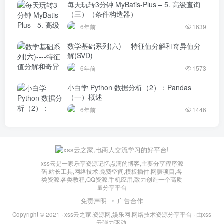
每天玩转3分钟 MyBatis-Plus – 5. 高级查询
（三）（条件构造器）
6年前
1639
数学基础系列(六)—-特征值分解和奇异值分
解(SVD)
6年前
1573
小白学 Python 数据分析（2）：Pandas
（一）概述
6年前
1446
xss云是一家乐享资源记忆点滴的博客,主要分享程序源
码,站长工具,网络技术,免费空间,模板插件,网赚项目,各
类资源,各类教程,QQ资源,手机应用,致力创造一个高质
量分享平台
免责声明
广告合作
Copyright © 2021 ·
xss云之家,资源网,娱乐网,网络技术资源分享平台
· 由
xss
云
强力驱动.