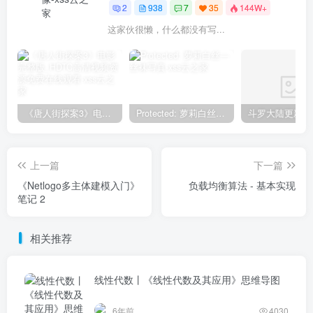
2
938
7
35
144W+
这家伙很懒，什么都没有写...
《唐人街探案3》电影完整版_HDTC高清视频资源免费在线观看
Protected: 萝莉白丝—丝袜写真
上一篇
下一篇
《Netlogo多主体建模入门》
负载均衡算法 - 基本实现
笔记 2
相关推荐
线性代数丨《线性代数及其应用》思维导图
6年前
4030