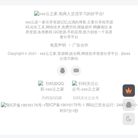
xss云是一家乐享资源记忆点滴的博客,主要分享程序源
码,站长工具,网络技术,免费空间,模板插件,网赚项目,各
类资源,各类教程,QQ资源,手机应用,致力创造一个高质
量分享平台
免责声明
广告合作
Copyright © 2021 ·
xss云之家,资源网,娱乐网,网络技术资源分享平台
· 由
xss
云
强力驱动.
扫码加QQ群
扫码关注公众号
鄂ICP备19016175号-1
网站已安全运行: 2447天10小
时57分2秒