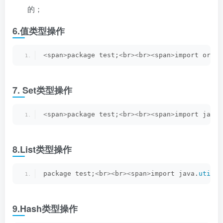
的；
6.值类型操作
<
span
>
package test;
<
br
><
br
><
span
>
import org.
j
7. Set类型操作
<
span
>
package test;
<
br
><
br
><
span
>
import java.
8.List类型操作
package test;
<
br
><
br
><
span
>
import java.
util
.
L
9.Hash类型操作