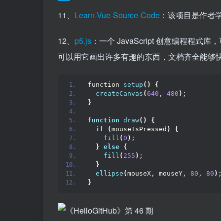
11、
Learn-Vue-Source-Code
：该项目是作者学
12、
p5.js
：一个 JavaScript 创意编程
可以用它画出许多有趣的东西，文档齐全能够
function 
setup
()
{
createCanvas
(
640
, 
480
)
;
}
function
draw
()
{
if
(
mouseIsPressed
)
{
fill
(
0
)
;
}
else
{
fill
(
255
)
;
}
ellipse
(
mouseX, mouseY, 
80
, 
80
)
}