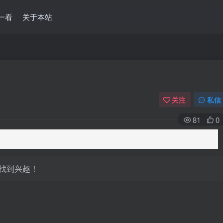
一看
关于本站
关注
私信
81
0
找到兴趣！