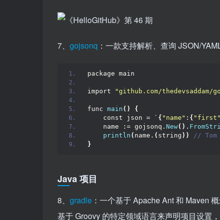
7、
gojsonq
：一款支持解析、查询 JSON/YAML
package main
import 
"github.com/thedevsaddam/g
func 
main
()
{
    const json = `
{
"name"
:
{
"first
    name := gojsonq.
New
()
.
FromStr
println
(
name.
(
string
))
 // Tom
}
Java 项目
8、
gradle
：一个基于 Apache Ant 和 
基于 Groovy 的特定领域语言来声明项目设置