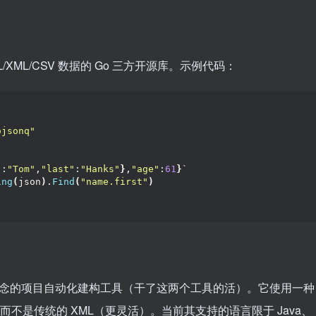
/XML/CSV 数据的 Go 三方开源库。示例代码：
ojsonq"
"
:
"Tom"
,
"last"
:
"Hanks"
}
,
"age"
:
61
}
`
ing
(
json
)
.
Find
(
"name.first"
)
Maven 概念的项目自动化建构工具（干了这两个工具的活）。它使用一种
，而不是传统的 XML（更灵活）。当前其支持的语言限于 Java、