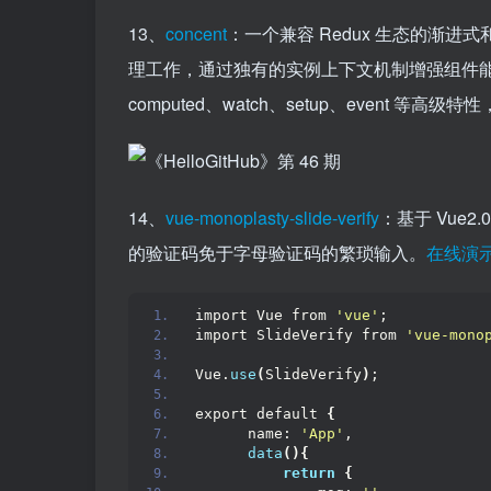
13、
concent
：一个兼容 Redux 生态的渐
理工作，通过独有的实例上下文机制增强组件
computed、watch、setup、even
14、
vue-monoplasty-slide-verify
：基于 Vue
的验证码免于字母验证码的繁琐输入。
在线演
import Vue from 
'vue'
;
import SlideVerify from 
'vue-mono
Vue.
use
(
SlideVerify
)
;
export default 
{
      name: 
'App'
,
data
(){
return
{