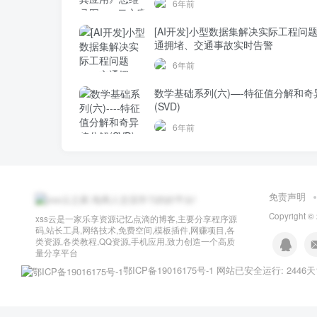
6年前
[AI开发]小型数据集解决实际工程问
通拥堵、交通事故实时告警
6年前
数学基础系列(六)—-特征值分解和奇
(SVD)
6年前
免责声明
Copyright ©
xss云是一家乐享资源记忆点滴的博客,主要分享程序源
码,站长工具,网络技术,免费空间,模板插件,网赚项目,各
类资源,各类教程,QQ资源,手机应用,致力创造一个高质
量分享平台
鄂ICP备19016175号-1
网站已安全运行: 2446天