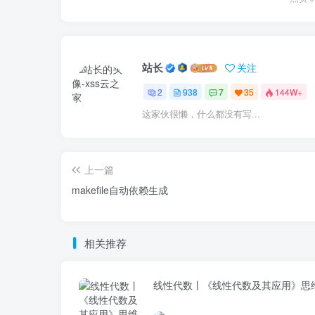
站长
关注
2
938
7
35
144W+
这家伙很懒，什么都没有写...
上一篇
makefile自动依赖生成
相关推荐
线性代数丨《线性代数及其应用》思