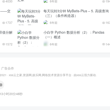
4030
6年前
19
题——交
每天玩转3分钟 MyBatis-Plus – 5. 高级查询
（三）（条件构造器）
1737
6年前
16
异值分解
小白学 Python 数据分析（2）：Pandas
（一）概述
1572
6年前
14
广告合作
 2021 ·
xss云之家,资源网,娱乐网,网络技术资源分享平台
· 由
xss云
强力驱动.
13小时20分48秒