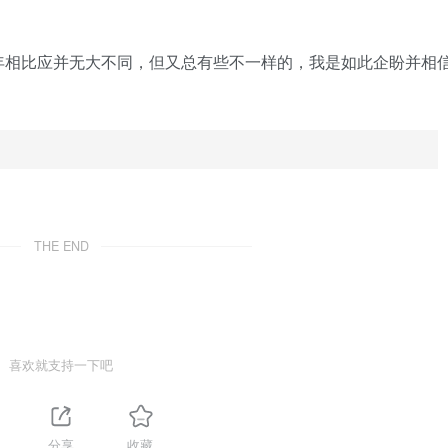
年相比应并无大不同，但又总有些不一样的，我是如此企盼并相
THE END
喜欢就支持一下吧
分享
收藏