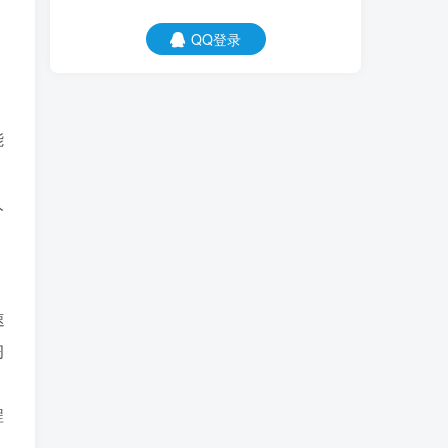
QQ登录
能
人
，
速
习
程