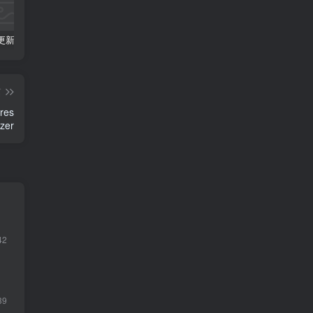
斗罗大陆更新全集免费在线观看，斗罗大陆免费完整观看
2021年哔哩哔哩（B站）突发404 是怎么回事？
swapidc对接易支付第三方支付教程+源码
篇
res
zer
42
39