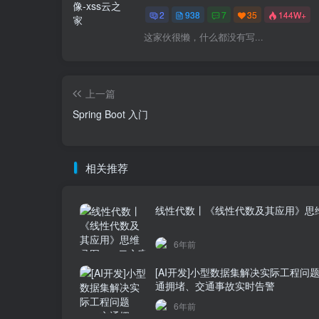
2
938
7
35
144W+
这家伙很懒，什么都没有写...
上一篇
Spring Boot 入门
相关推荐
线性代数丨《线性代数及其应用》思
6年前
[AI开发]小型数据集解决实际工程问
通拥堵、交通事故实时告警
6年前