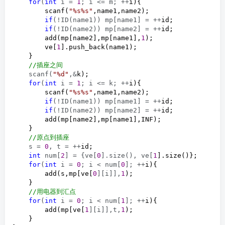
for
(
int
 i = 
1
; i <= m; ++
i){

        scanf(
"
%s%s
"
,name1,name2);

if
(!ID(name1)) mp[name1] = ++
id;

if
(!ID(name2)) mp[name2] = ++
id;

        add(mp[name2],mp[name1],
1
);

        ve[
1
].push_back(name1);

    }

//
插座之间
    scanf(
"
%d
"
,&
k);

for
(
int
 i = 
1
; i <= k; ++
i){

        scanf(
"
%s%s
"
,name1,name2);

if
(!ID(name1)) mp[name1] = ++
id;

if
(!ID(name2)) mp[name2] = ++
id;

        add(mp[name2],mp[name1],INF);

    }

//
原点到插座
    s = 
0
, t = ++
id;

int
 num[
2
] = {ve[
0
].size(), ve[
1
].size()};

for
(
int
 i = 
0
; i < num[
0
]; ++
i){

        add(s,mp[ve[
0
][i]],
1
);

    }

//
用电器到汇点
for
(
int
 i = 
0
; i < num[
1
]; ++
i){

        add(mp[ve[
1
][i]],t,
1
);

    }
