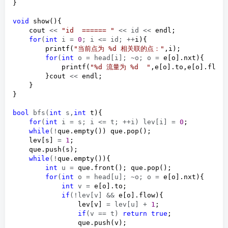
}

void
 show(){

    cout 
<< 
"
id  ====== 
"
 << id <<
 endl;

for
(
int
 i = 
0
; i <= id; ++
i){

        printf(
"
当前点为 %d 相关联的点：
"
,i);

for
(
int
 o = head[i]; ~o; o =
 e[o].nxt){

            printf(
"
%d 流量为 %d  
"
,e[o].to,e[o].flow)
        }cout 
<<
 endl;

    }

}

bool
 bfs(
int
 s,
int
 t){

for
(
int
 i = s; i <= t; ++i) lev[i] = 
0
;

while
(!
que.empty()) que.pop();

    lev[s] 
= 
1
;

    que.push(s);

while
(!
que.empty()){

int
 u =
 que.front(); que.pop();

for
(
int
 o = head[u]; ~o; o =
 e[o].nxt){

int
 v =
 e[o].to;

if
(!lev[v] &&
 e[o].flow){

                lev[v] 
= lev[u] + 
1
;

if
(v == t) 
return
true
;

                que.push(v);
