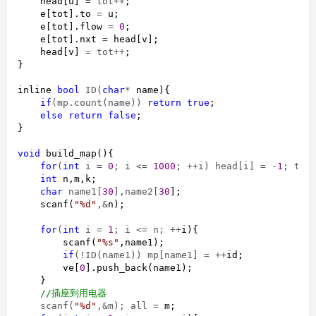
    head[u] 
= tot++
;

    e[tot].to 
=
 u;

    e[tot].flow 
= 
0
;

    e[tot].nxt 
=
 head[v];

    head[v] 
= tot++
;

}

inline 
bool
 ID(
char
*
 name){

if
(mp.count(name)) 
return
true
;

else
return
false
;

}

void
 build_map(){

for
(
int
 i = 
0
; i <= 
1000
; ++i) head[i] = -
1
; tot
int
 n,m,k;

char
 name1[
30
],name2[
30
];

    scanf(
"
%d
"
,&
n);

for
(
int
 i = 
1
; i <= n; ++
i){

        scanf(
"
%s
"
,name1);

if
(!ID(name1)) mp[name1] = ++
id;

        ve[
0
].push_back(name1);

    }

//
插座到用电器
    scanf(
"
%d
"
,&m); all =
 m;
