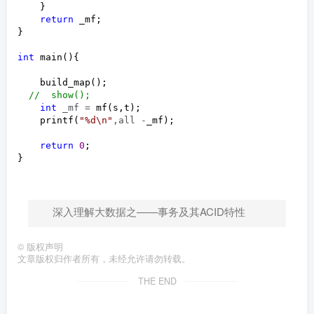
    }

return
 _mf;

}

int
 main(){

    build_map();

//
  show();
int
 _mf =
 mf(s,t);

    printf(
"
%d\n
"
,all -
_mf);

return
0
;

}
深入理解大数据之——事务及其ACID特性
©
版权声明
文章版权归作者所有，未经允许请勿转载。
THE END