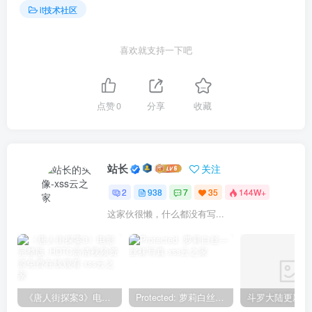
it技术社区
喜欢就支持一下吧
点赞
0
分享
收藏
站长
关注
2
938
7
35
144W+
这家伙很懒，什么都没有写...
《唐人街探案3》电影完整版_HDTC高清视频资源免费在线观看
Protected: 萝莉白丝—丝袜写真