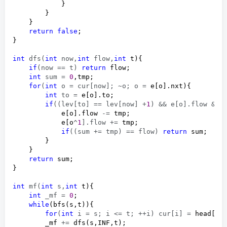
            }

        }

    }

return
false
;

}

int
 dfs(
int
 now,
int
 flow,
int
 t){

if
(now == t) 
return
 flow;

int
 sum = 
0
,tmp;

for
(
int
 o = cur[now]; ~o; o =
 e[o].nxt){

int
 to =
 e[o].to;

if
((lev[to] == lev[now] +
1
) && e[o].flow && 
            e[o].flow 
-=
 tmp;

            e[o
^
1
].flow +=
 tmp;

if
((sum += tmp) == flow) 
return
 sum;

        }

    }

return
 sum;

}

int
 mf(
int
 s,
int
 t){

int
 _mf = 
0
;

while
(bfs(s,t)){

for
(
int
 i = s; i <= t; ++i) cur[i] =
 head[i];
        _mf 
+=
 dfs(s,INF,t);
