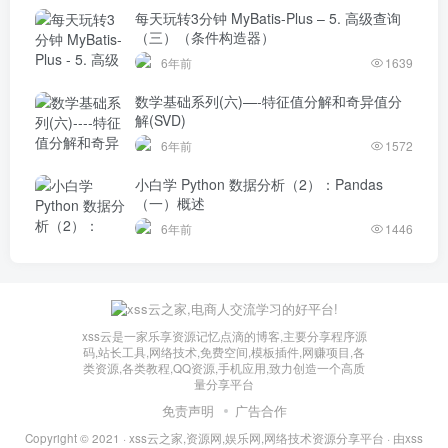
每天玩转3分钟 MyBatis-Plus – 5. 高级查询
（三）（条件构造器）
6年前
1639
数学基础系列(六)—-特征值分解和奇异值分
解(SVD)
6年前
1572
小白学 Python 数据分析（2）：Pandas
（一）概述
6年前
1446
xss云是一家乐享资源记忆点滴的博客,主要分享程序源
码,站长工具,网络技术,免费空间,模板插件,网赚项目,各
类资源,各类教程,QQ资源,手机应用,致力创造一个高质
量分享平台
免责声明
广告合作
Copyright © 2021 ·
xss云之家,资源网,娱乐网,网络技术资源分享平台
· 由
xss