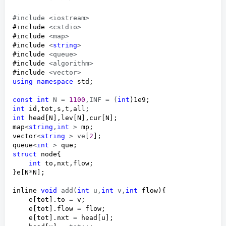
#include <iostream>
#include 
<cstdio>
#include 
<map>
#include 
<
string
>
#include 
<queue>
#include 
<algorithm>
#include 
using
namespace
 std;

const
int
 N = 
1100
,INF = (
int
int
int
 head[N],lev[N],cur[N];

map
<
string
,
int
 >
 mp;

vector
<
string
 > ve[
2
];

queue
<
int
 >
struct
 node{

int
 to,nxt,flow;

}e[N
*
N];

inline 
void
 add(
int
 u,
int
 v,
int
 flow){

    e[tot].to 
=
 v;

    e[tot].flow 
=
 flow;

    e[tot].nxt 
=
 head[u];
