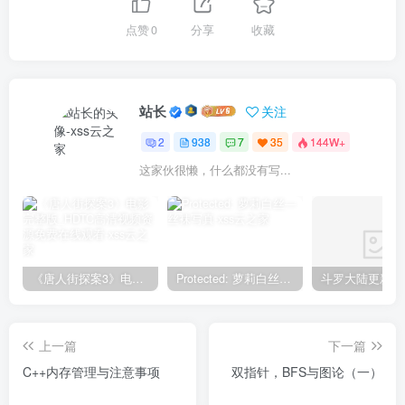
点赞
0
分享
收藏
站长
关注
2
938
7
35
144W+
这家伙很懒，什么都没有写...
《唐人街探案3》电影完整版_HDTC高清视频资源免费在线观看
Protected: 萝莉白丝—丝袜写真
上一篇
下一篇
C++内存管理与注意事项
双指针，BFS与图论（一）