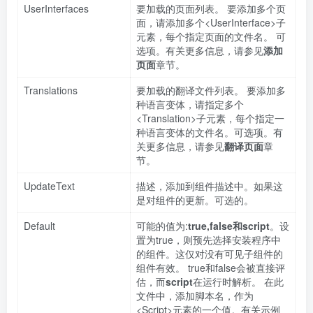
UserInterfaces
要加载的页面列表。 要添加多个页
面，请添加多个<UserInterface>子
元素，每个指定页面的文件名。 可
选项。有关更多信息，请参见
添加
页面
章节。
Translations
要加载的翻译文件列表。 要添加多
种语言变体，请指定多个
<Translation>子元素，每个指定一
种语言变体的文件名。可选项。有
关更多信息，请参见
翻译页面
章
节。
UpdateText
描述，添加到组件描述中。如果这
是对组件的更新。可选的。
Default
可能的值为:
true,false和script
。设
置为true，则预先选择安装程序中
的组件。这仅对没有可见子组件的
组件有效。 true和false会被直接评
估，而
script
在运行时解析。 在此
文件中，添加脚本名，作为
<Script>元素的一个值。有关示例