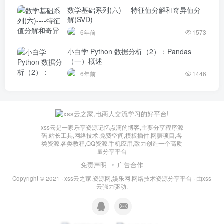
数学基础系列(六)—-特征值分解和奇异值分
解(SVD)
6年前
1573
小白学 Python 数据分析（2）：Pandas
（一）概述
6年前
1446
xss云是一家乐享资源记忆点滴的博客,主要分享程序源
码,站长工具,网络技术,免费空间,模板插件,网赚项目,各
类资源,各类教程,QQ资源,手机应用,致力创造一个高质
量分享平台
免责声明
广告合作
Copyright © 2021 ·
xss云之家,资源网,娱乐网,网络技术资源分享平台
· 由
xss
云
强力驱动.