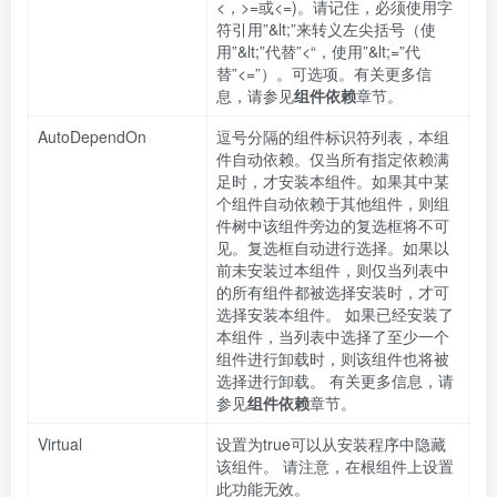
<，>=或<=)。请记住，必须使用字
符引用”&lt;”来转义左尖括号（使
用”&lt;”代替”<“，使用”&lt;=”代
替”<=”）。可选项。有关更多信
息，请参见
组件依赖
章节。
AutoDependOn
逗号分隔的组件标识符列表，本组
件自动依赖。仅当所有指定依赖满
足时，才安装本组件。如果其中某
个组件自动依赖于其他组件，则组
件树中该组件旁边的复选框将不可
见。复选框自动进行选择。如果以
前未安装过本组件，则仅当列表中
的所有组件都被选择安装时，才可
选择安装本组件。 如果已经安装了
本组件，当列表中选择了至少一个
组件进行卸载时，则该组件也将被
选择进行卸载。 有关更多信息，请
参见
组件依赖
章节。
Virtual
设置为true可以从安装程序中隐藏
该组件。 请注意，在根组件上设置
此功能无效。