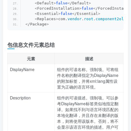
<
Default
>
false
<
/Default
>
<
ForcedInstallation
>
false
<
/ForcedInstalla
<
Essential
>
false
<
/Essential
>
<
Replaces
>
com.
vendor
.
root
.
component2old
<
/
<
/Package
>
包信息文件元素总结
元素
描述
DisplayName
组件的可读名称。强制项。可将组
件名称的翻译指定为DisplayName
的附加标签，并将xml:lang属性设
置为正确的语言环境。
Description
组件的可读描述。强制项。可以参
考DisplayName标签类似地指定翻
译。如果找不到与语言环境匹配的
本地化翻译，并且存在未翻译的版
本，则将使用该版本。否则，将不
会显示该语言环境的描述。用户可