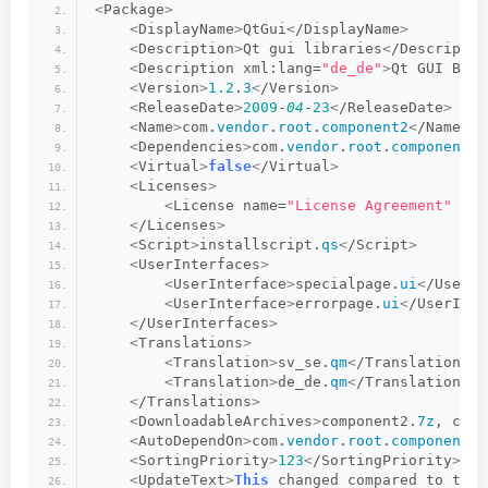
<
Package
>
<
DisplayName
>
QtGui
<
/DisplayName
>
<
Description
>
Qt gui libraries
<
/Descriptio
<
Description xml:lang=
"de_de"
>
Qt GUI Bibl
<
Version
>
1.2
.
3
<
/Version
>
<
ReleaseDate
>
2009
-
04
-
23
<
/ReleaseDate
>
<
Name
>
com.
vendor
.
root
.
component2
<
/Name
>
<
Dependencies
>
com.
vendor
.
root
.
component1
<
<
Virtual
>
false
<
/Virtual
>
<
Licenses
>
<
License name=
"License Agreement"
 fil
<
/Licenses
>
<
Script
>
installscript.
qs
<
/Script
>
<
UserInterfaces
>
<
UserInterface
>
specialpage.
ui
<
/UserIn
<
UserInterface
>
errorpage.
ui
<
/UserInte
<
/UserInterfaces
>
<
Translations
>
<
Translation
>
sv_se.
qm
<
/Translation
>
<
Translation
>
de_de.
qm
<
/Translation
>
<
/Translations
>
<
DownloadableArchives
>
component2.
7z
, comp
<
AutoDependOn
>
com.
vendor
.
root
.
component3
<
<
SortingPriority
>
123
<
/SortingPriority
>
<
UpdateText
>
This
 changed compared to the 