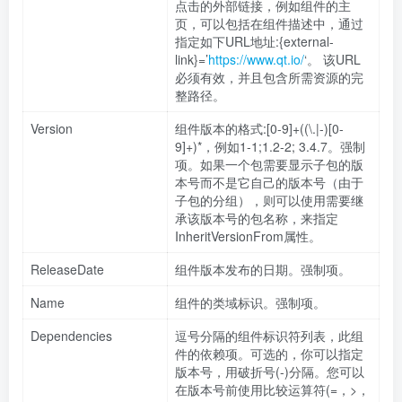
点击的外部链接，例如组件的主
页，可以包括在组件描述中，通过
指定如下URL地址:{external-
link}=’
https://www.qt.io/
‘。 该URL
必须有效，并且包含所需资源的完
整路径。
Version
组件版本的格式:[0-9]+((\.|-)[0-
9]+)*，例如1-1;1.2-2; 3.4.7。强制
项。如果一个包需要显示子包的版
本号而不是它自己的版本号（由于
子包的分组），则可以使用需要继
承该版本号的包名称，来指定
InheritVersionFrom属性。
ReleaseDate
组件版本发布的日期。强制项。
Name
组件的类域标识。强制项。
Dependencies
逗号分隔的组件标识符列表，此组
件的依赖项。可选的，你可以指定
版本号，用破折号(-)分隔。您可以
在版本号前使用比较运算符(=，>，