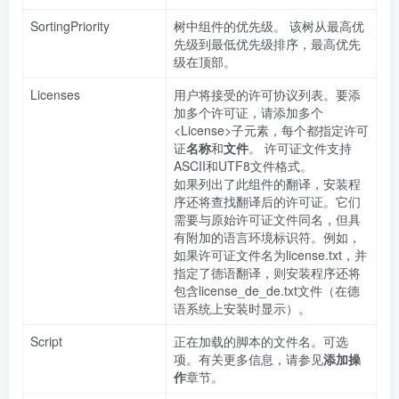
SortingPriority
树中组件的优先级。 该树从最高优
先级到最低优先级排序，最高优先
级在顶部。
Licenses
用户将接受的许可协议列表。要添
加多个许可证，请添加多个
<License>子元素，每个都指定许可
证
名称
和
文件
。 许可证文件支持
ASCII和UTF8文件格式。
如果列出了此组件的翻译，安装程
序还将查找翻译后的许可证。它们
需要与原始许可证文件同名，但具
有附加的语言环境标识符。例如，
如果许可证文件名为license.txt，并
指定了德语翻译，则安装程序还将
包含license_de_de.txt文件（在德
语系统上安装时显示）。
Script
正在加载的脚本的文件名。可选
项。有关更多信息，请参见
添加操
作
章节。