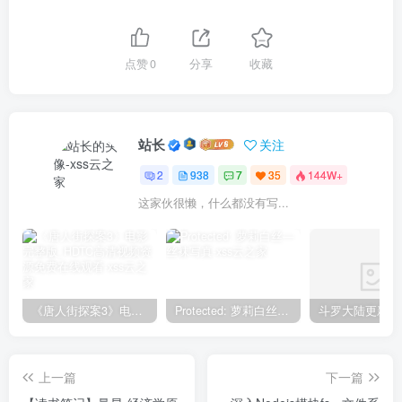
点赞
0
分享
收藏
站长
关注
2
938
7
35
144W+
这家伙很懒，什么都没有写...
《唐人街探案3》电影完整版_HDTC高清视频资源免费在线观看
Protected: 萝莉白丝—丝袜写真
上一篇
下一篇