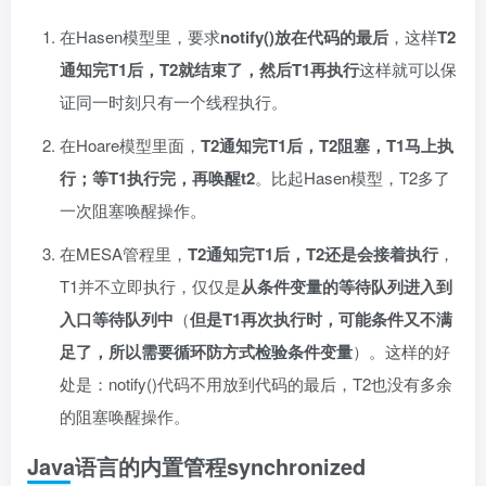
在Hasen模型里，要求
notify()放在代码的最后
，这样
T2
通知完T1后，T2就结束了，然后T1再执行
这样就可以保
证同一时刻只有一个线程执行。
在Hoare模型里面，
T2通知完T1后，T2阻塞，T1马上执
行；等T1执行完，再唤醒t2
。比起Hasen模型，T2多了
一次阻塞唤醒操作。
在MESA管程里，
T2通知完T1后，T2还是会接着执行
，
T1并不立即执行，仅仅是
从条件变量的等待队列进入到
入口等待队列中
（
但是T1再次执行时，可能条件又不满
足了，所以需要循环防方式检验条件变量
）。这样的好
处是：notify()代码不用放到代码的最后，T2也没有多余
的阻塞唤醒操作。
Java语言的内置管程synchronized