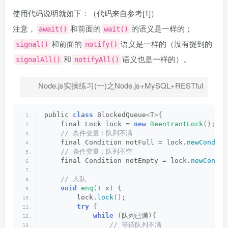
使用代码说明就如下：（代码来自参考[1]）
注意，
和前面的
的语义是一样的；
await()
wait()
和前面的
语义是一样的（没有提到的
signal()
notify()
和
语义也是一样的）。
signalAll()
notifyAll()
Node.js实操练习(一)之Node.js+MySQL+RESTful
public 
class
 BlockedQueue
<
T
>{
    final Lock lock = 
new
ReentrantLock
()
;
 // 条件变量：队列不满  
    final Condition notFull = lock.
newConditi
 // 条件变量：队列不空  
    final Condition notEmpty = lock.
newCondit
 // 入队
void
enq
(
T x
)
{
        lock.
lock
()
;
try
{
while
(
队列已满
){
 // 等待队列不满