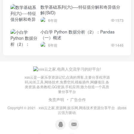
数学基础系列(六)—-特征值分解和奇异值分
解(SVD)
6年前
1573
小白学 Python 数据分析（2）：Pandas
（一）概述
6年前
1446
xss云是一家乐享资源记忆点滴的博客,主要分享程序源
码,站长工具,网络技术,免费空间,模板插件,网赚项目,各
类资源,各类教程,QQ资源,手机应用,致力创造一个高质
量分享平台
免责声明
广告合作
Copyright © 2021 ·
xss云之家,资源网,娱乐网,网络技术资源分享平台
· 由
xss
云
强力驱动.