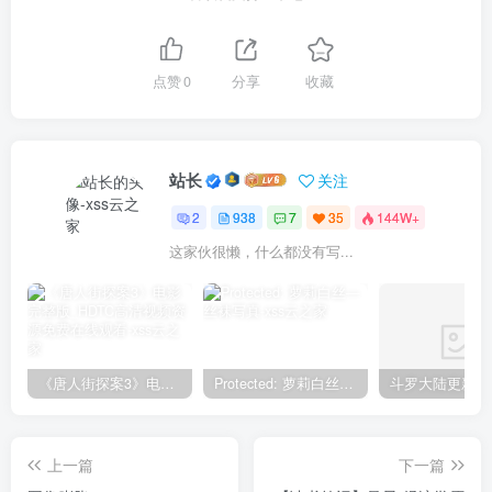
点赞
0
分享
收藏
站长
关注
2
938
7
35
144W+
这家伙很懒，什么都没有写...
《唐人街探案3》电影完整版_HDTC高清视频资源免费在线观看
Protected: 萝莉白丝—丝袜写真
上一篇
下一篇