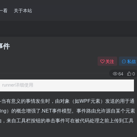
一看
关于本站
事件
关注
私信
64
0
e、runner详细使用
—当有意义的事情发生时，由对象（如WPF元素）发送的用于通
outing）的概念增强了.NET事件模型。事件路由允许源自某个元素
由，来自工具栏按钮的单击事件可在被代码处理之前上传到工具