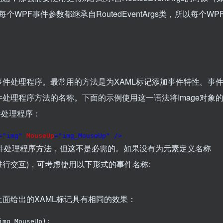
因为每个WPF事件参数都继承自RoutedEventArgs类，所以每个WP
。
处理程序。最常用的方法是为XAML标记添加事件特性。事
处理程序方法的名称。下面的示例使用这一语法将Image对象
事件处理程序：
="img"
 MouseUp
="img_MouseUp"
/>
件处理程序方法，但这不是必需的。如果没有为元素定义名称
行交互)，可考虑使用以下形式的事件名称:
给出的XAML标记具有相同的效果：
img_MouseUp);