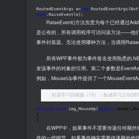
RoutedEventArgs e=
new
 RoutedEventArgs(But
base
.RaiseEvent(e);
RaiseEvent()方法负责为每个已经通过AddH
是公有的，所有调用程序可访问该方法——他们能够
事件封装器。无论使用哪种方法，当调用RaiseE
所有WPF事件都为事件签名使用熟悉的.NET
发该事件的对象的引用。第二个参数是Event
例如，MouseUp事件提供了一个MouseEv
机器学习回顾篇（15）：集成学习之GDB
private
void
 img_MouseUp(
object
 sender,Mo
{

}
在WPF中，如果事件不需要传递任何额外细节，可
件的一些细节。如果事件确实需要传递额外的信息，