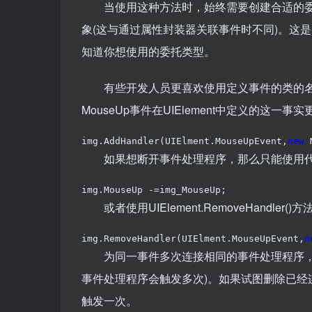
当使用这种方法时，始终需要创建合适的委托类型(如M
象(这与通过属性封装器关联事件时不同)。这是因为UI
知道你想使用的委托类型。
有些开发人员更喜欢使用定义事件的类的名
MouseUp事件在UIElement中定义的这一事
img.AddHandler(UIElment.MouseUpEvent,
new
 
如果想断开事件处理程序，那么只能使用代码
img.MouseUp -=img_MouseUp;
或者使用UIElement.RemoveHandler()方
img.RemoveHandler(UIElment.MouseUpEvent,
n
为同一事件多次连接相同的事件处理程序，在
事件处理程序会触发多次)。如果试图删除已
触发一次。