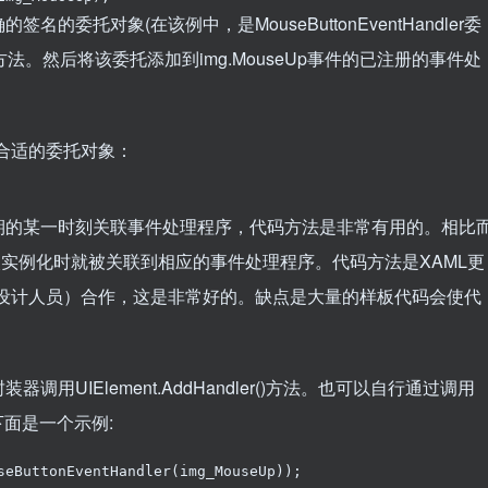
托对象(在该例中，是MouseButtonEventHandler委
)方法。然后将该委托添加到img.MouseUp事件的已注册的事件处
合适的委托对象：
的某一时刻关联事件处理程序，代码方法是非常有用的。相比
次实例化时就被关联到相应的事件处理程序。代码方法是XAML更
术设计人员）合作，这是非常好的。缺点是大量的样板代码会使代
IElement.AddHandler()方法。也可以自行通过调用
件。下面是一个示例:
seButtonEventHandler(img_MouseUp));