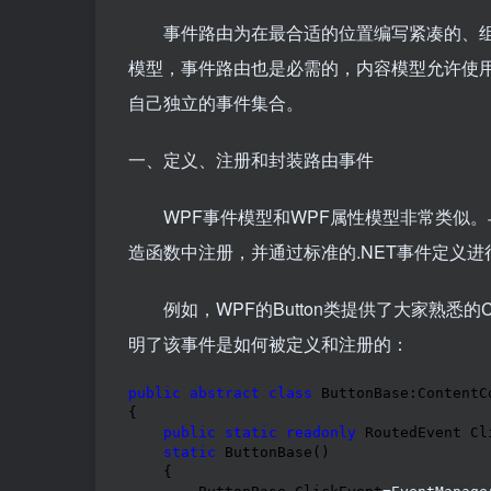
事件路由为在最合适的位置编写紧凑的、组织
模型，事件路由也是必需的，内容模型允许使
自己独立的事件集合。
一、定义、注册和封装路由事件
WPF事件模型和WPF属性模型非常类似。
造函数中注册，并通过标准的.NET事件定义进
例如，WPF的Button类提供了大家熟悉的Cl
明了该事件是如何被定义和注册的：
public
abstract
class
 ButtonBase:ContentCo
{

public
static
readonly
 RoutedEvent Cli
static
 ButtonBase()

    {
