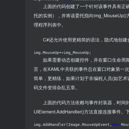
上面的代码创建了一个针对该事件具有正确的签名的委
托的实例），并将该委托指向img_MouseUp(
理程序列表中。
C#还允许使用更精简的语法，隐式地创建
img.MouseUp+=img_MouseUp;
如果需要动态创建控件，并在窗口生命周期
言，在XAML中关联的事件总在窗口对象第一
简单，更精练，如果计划于非编程人员(如艺
码文件变得杂乱五章。
上面的代码方法依赖与事件封装器，时间封装器调用U
UIElement.AddHandler()方法直接连接事
img.AddHandler(Image.MouseUpEvent,
new
 Mou