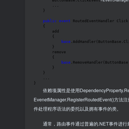
        ButtonBase.ClickEvent
=EventManage
        ...

    }

public
event
 RoutedEventHandler Click

    {

        add

        {

base
.AddHandler(ButtonBase.Cl
        }

        remove

        {

base
.RemoveHandler(ButtonBase
        }

    }

    ...

}
依赖项属性是使用DependencyProperty.
EvenetManager.RegisterRouted
件处理程序语法的委托以及拥有事件的类。
通常，路由事件通过普遍的.NET事件进行封