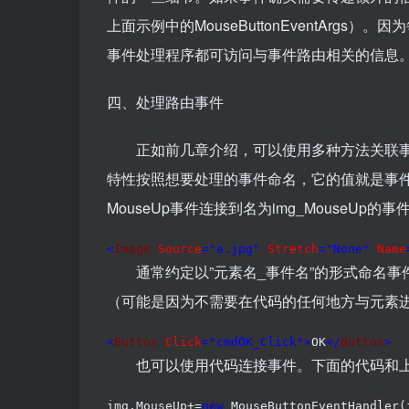
上面示例中的MouseButtonEventArgs）。
事件处理程序都可访问与事件路由相关的信息
四、处理路由事件
正如前几章介绍，可以使用多种方法关联事件
特性按照想要处理的事件命名，它的值就是事件
MouseUp事件连接到名为img_MouseUp的
<
Image 
Source
="a.jpg"
 Stretch
="None"
 Name
通常约定以”元素名_事件名”的形式命名事
（可能是因为不需要在代码的任何地方与元素进
<
Button 
Click
="cmdOK_Click"
>
OK
</
Button
>
也可以使用代码连接事件。下面的代码和上面
img.MouseUp+=
new
 MouseButtonEventHandler(