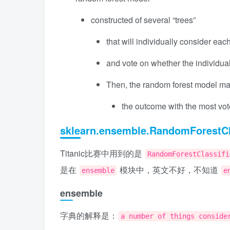
constructed of several “trees”
that will individually consider ea
and vote on whether the individual
Then, the random forest model ma
the outcome with the most vot
sklearn.ensemble.RandomForestCl
Titanic比赛中用到的是
RandomForestClassifi
是在
模块中，英文不好，不知道
ensemble
e
ensemble
字典的解释是：
a number of things conside