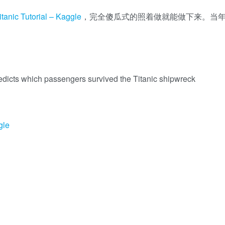
itanic Tutorial – Kaggle
，完全傻瓜式的照着做就能做下来。当
redicts which passengers survived the Titanic shipwreck
gle