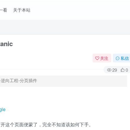
一看
关于本站
anic
关注
私信
29
0
机制-逆向工程-分页插件
gle
打开这个页面便蒙了，完全不知道该如何下手。