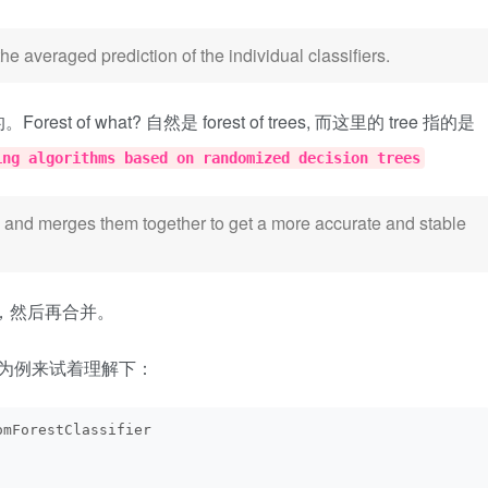
he averaged prediction of the individual classifiers.
 what? 自然是 forest of trees, 而这里的 tree 指的是
ing algorithms based on randomized decision trees
s and merges them together to get a more accurate and stable
，然后再合并。
代码为例来试着理解下：
omForestClassifier