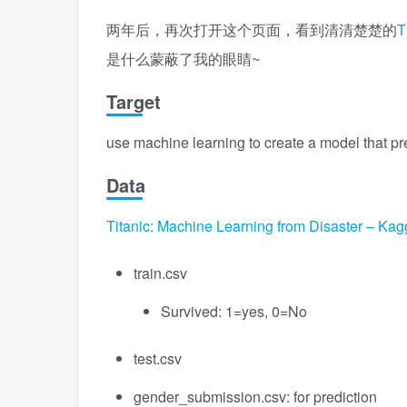
两年后，再次打开这个页面，看到清清楚楚的
T
是什么蒙蔽了我的眼睛~
Target
use machine learning to create a model that p
Data
Titanic: Machine Learning from Disaster – Kag
train.csv
Survived: 1=yes, 0=No
test.csv
gender_submission.csv: for prediction