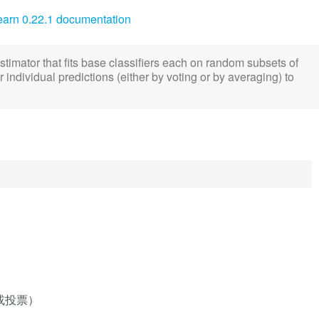
learn 0.22.1 documentation
timator that fits base classifiers each on random subsets of
 individual predictions (either by voting or by averaging) to
或投票）