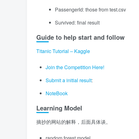
PassengerId: those from test.csv
Survived: final result
Guide to help start and follow
Titanic Tutorial – Kaggle
Join the Competition Here!
Submit a initial result
:
NoteBook
Learning Model
摘抄的网站的解释，后面具体谈。
random forest model