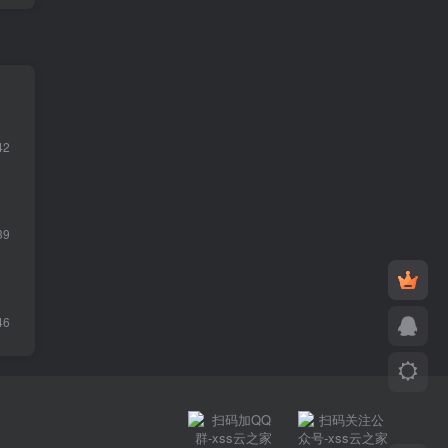
42
39
46