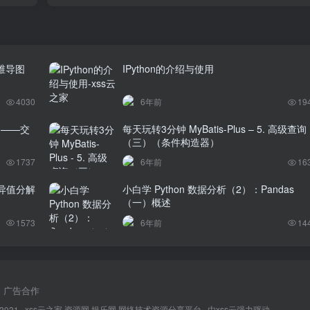
维导图
IPython的介绍与使用
4030
6年前
19
题——交
每天玩转3分钟 MyBatis-Plus – 5. 高级查询
（三）（条件构造器）
1737
6年前
16
异值分解
小白学 Python 数据分析（2）：Pandas
（一）概述
1573
6年前
14
广告合作
 2021 ·
xss云之家,资源网,娱乐网,网络技术资源分享平台
· 由
xss云
强力驱动.