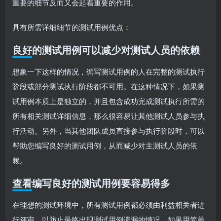
重要的细节反而又会起着重要的作用。
具有所需详细细节的测试用例优点：
良好的测试用例可以减少对测试人员的依赖
想象一下这样的情况，编写测试用例的人在完整的测试执行
阶段或部分测试执行阶段都不可用。在这种情况下，如果测
试用例本质上是独立的，并且包含成功完成测试执行所需的
所有相关测试详细信息，那么很容易让其他测试人员参与执
行活动。另外，当其他团队成员直接参与执行阶段时，可以
帮助您编写良好的测试用例，从而减少对主测试人员的依
赖。
查看编写良好的测试用例要容易得多
在理想的测试环境中，所有测试用例都必须由利益相关者进
行评审，以防止最终出现测试用例遗漏的情况。如果用简单