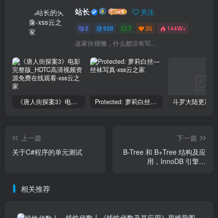
站长
关注
2
938
7
35
144W+
这家伙很懒，什么都没有写...
《唐人街探案3》电影完整版_HDTC高清视频资源免费在线观看
Protected: 萝莉白丝—丝袜写真
上一篇
下一篇
关于C#程序的单元测试
B-Tree 和 B+Tree 结构及应
用，InnoDB 引擎，
MyISAM 引擎
相关推荐
线性代数丨《线性代数及其应用》思维导图