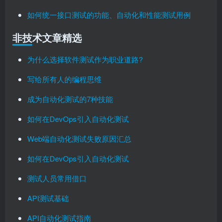
如何统一接口测试的功能、自动化和性能测试用例
非技术文章精选
为什么选择软件测试作为职业道路?
写给所有人的编程思维
成为自动化测试的7种技能
如何在DevOps引入自动化测试
Web端自动化测试失败原因汇总
如何在DevOps引入自动化测试
测试人员常用借口
API测试基础
API自动化测试指南