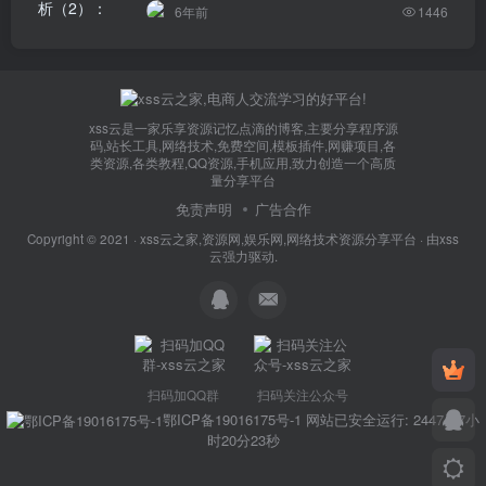
6年前
1446
xss云是一家乐享资源记忆点滴的博客,主要分享程序源
码,站长工具,网络技术,免费空间,模板插件,网赚项目,各
类资源,各类教程,QQ资源,手机应用,致力创造一个高质
量分享平台
免责声明
广告合作
Copyright © 2021 ·
xss云之家,资源网,娱乐网,网络技术资源分享平台
· 由
xss
云
强力驱动.
扫码加QQ群
扫码关注公众号
鄂ICP备19016175号-1
网站已安全运行: 2447天7小
时20分23秒