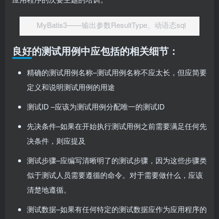
MyBatis3——输出参数ResultType、动语态sql
良好的测试用例中应包括的相关细节：
精确的测试用例名称–测试用例名称不应太长，但应简要
定义和说明测试用例的用途
测试ID –应该为测试用例分配唯一的测试ID
先决条件–如果在开始执行测试用例之前需要满足任何先
决条件，则应提及
测试步骤–应编写清晰明了的测试步骤，因为这些步骤类
似于测试人员需要遵循的命令。对于需要做什么，应该
清楚地遵循。
测试数据–如果有任何特定的测试数据应作为应用程序的