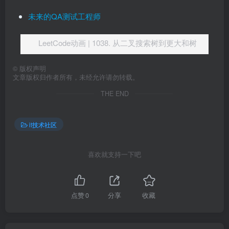
未来的QA测试工程师
LeetCode动画 | 1038. 从二叉搜索树到更大和树
©
版权声明
文章版权归作者所有，未经允许请勿转载。
THE END
it技术社区
喜欢就支持一下吧
点赞
0
分享
收藏