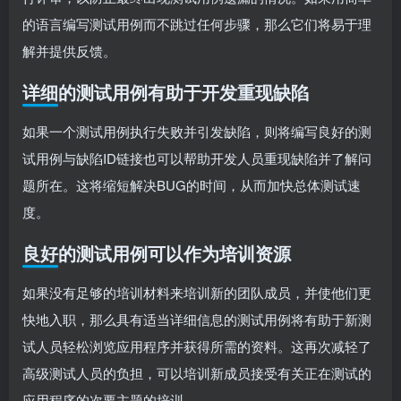
的语言编写测试用例而不跳过任何步骤，那么它们将易于理
解并提供反馈。
详细的测试用例有助于开发重现缺陷
如果一个测试用例执行失败并引发缺陷，则将编写良好的测
试用例与缺陷ID链接也可以帮助开发人员重现缺陷并了解问
题所在。这将缩短解决BUG的时间，从而加快总体测试速
度。
良好的测试用例可以作为培训资源
如果没有足够的培训材料来培训新的团队成员，并使他们更
快地入职，那么具有适当详细信息的测试用例将有助于新测
试人员轻松浏览应用程序并获得所需的资料。这再次减轻了
高级测试人员的负担，可以培训新成员接受有关正在测试的
应用程序的次要主题的培训。