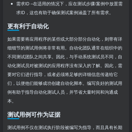
需求ID –在适用的情况下，应在测试步骤/案例中放置需
求ID，这也有助于确保测试案例涵盖了所有需求。
更有利于自动化
如果需要将应用程序的某些或大部分部分自动化，则带有详
细细节的测试用例将非常有用。自动化团队通常在组织中的
不同测试团队之间共享。因此，与手动系统测试员不同，自
动化测试员对被测试的应用程序没有深入的了解。因此，需
要对它们进行指导，或者必须将足够的详细信息传递给它
们，以便他们能够成功创建自动化脚本。编写良好的测试用
例有助于指导自动化测试人员，并节省大量时间和沟通成
本。
测试用例可作为证据
测试用例不仅在测试执行阶段被编写为指导，而且具有长期