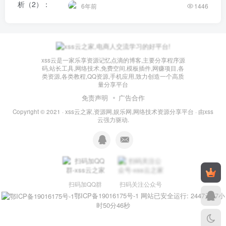
6年前
1446
xss云是一家乐享资源记忆点滴的博客,主要分享程序源
码,站长工具,网络技术,免费空间,模板插件,网赚项目,各
类资源,各类教程,QQ资源,手机应用,致力创造一个高质
量分享平台
免责声明
广告合作
Copyright © 2021 ·
xss云之家,资源网,娱乐网,网络技术资源分享平台
· 由
xss
云
强力驱动.
扫码加QQ群
扫码关注公众号
鄂ICP备19016175号-1
网站已安全运行: 2447天17小
时50分47秒