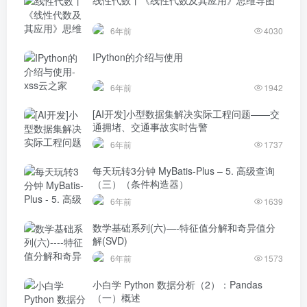
线性代数丨《线性代数及其应用》思维导图
6年前
4030
IPython的介绍与使用
6年前
1942
[AI开发]小型数据集解决实际工程问题——交
通拥堵、交通事故实时告警
6年前
1737
每天玩转3分钟 MyBatis-Plus – 5. 高级查询
（三）（条件构造器）
6年前
1639
数学基础系列(六)—-特征值分解和奇异值分
解(SVD)
6年前
1573
小白学 Python 数据分析（2）：Pandas
（一）概述