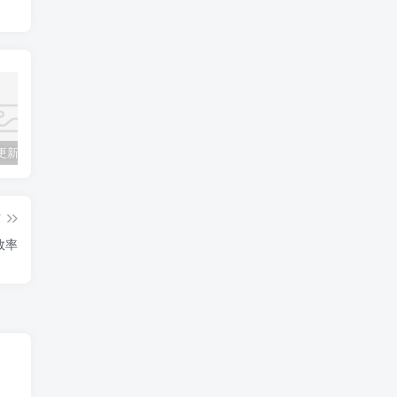
斗罗大陆更新全集免费在线观看，斗罗大陆免费完整观看
2021年哔哩哔哩（B站）突发404 是怎么回事？
swapidc对接易支付第三方支付教程+源码
篇
效率