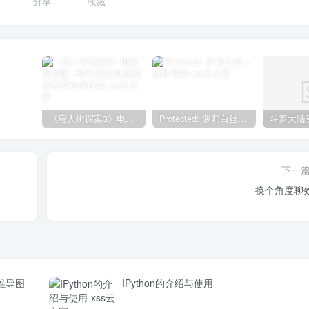
分享
收藏
《唐人街探案3》电影完整版_HDTC高清视频资源免费在线观看
Protected: 萝莉白丝—丝袜写真
下一
换个角度聊
维导图
IPython的介绍与使用