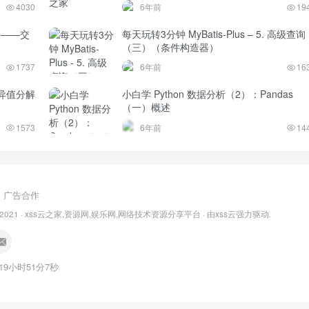
4030
6年前
19
题——交
每天玩转3分钟 MyBatis-Plus – 5. 高级查询
（三）（条件构造器）
1737
6年前
16
异值分解
小白学 Python 数据分析（2）：Pandas
（一）概述
1573
6年前
14
广告合作
 2021 ·
xss云之家,资源网,娱乐网,网络技术资源分享平台
· 由
xss云
强力驱动.
19小时51分8秒