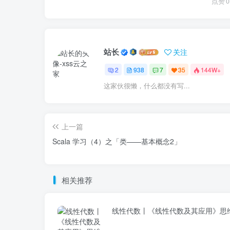
点赞
0
站长
关注
2
938
7
35
144W+
这家伙很懒，什么都没有写...
上一篇
Scala 学习（4）之「类——基本概念2」
相关推荐
线性代数丨《线性代数及其应用》思