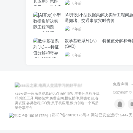
6年前
[AI开发]小型数据集解决实际工程问
通拥堵、交通事故实时告警
6年前
数学基础系列(六)—-特征值分解和奇
(SVD)
6年前
免责声明
Copyright ©
xss云是一家乐享资源记忆点滴的博客,主要分享程序源
码,站长工具,网络技术,免费空间,模板插件,网赚项目,各
类资源,各类教程,QQ资源,手机应用,致力创造一个高质
量分享平台
鄂ICP备19016175号-1
网站已安全运行: 2447天