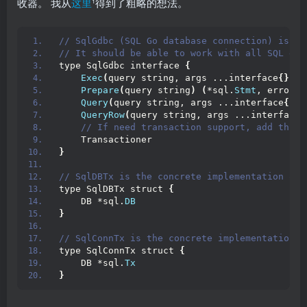
收器。 我从
这里
¹得到了粗略的想法。
// SqlGdbc (SQL Go database connection) is a 
// It should be able to work with all SQL dat
type SqlGdbc interface 
{
Exec
(
query string, args ...interface
{})
(
Prepare
(
query string
)
(
*sql.
Stmt
, error
)
Query
(
query string, args ...interface
{})
QueryRow
(
query string, args ...interface
{
 // If need transaction support, add this 
    Transactioner
}
// SqlDBTx is the concrete implementation of 
type SqlDBTx struct 
{
    DB *sql.
DB
}
// SqlConnTx is the concrete implementation o
type SqlConnTx struct 
{
    DB *sql.
Tx
}