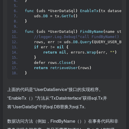
}
func
(
uds *UserDataSql
)
EnableTx
(
tx dataservi
    uds.
DB
 = tx.
GetTx
()
}
func
(
uds *UserDataSql
)
FindByName
(
name strin
 //logger.Log.Debug("call FindByName() and
    rows, err := uds.
DB
.
Query
(
QUERY_USER_BY_N
if
 err != 
nil
{
return
nil
, errors.
Wrap
(
err, 
""
)
}
    defer rows.
Close
()
return
retrieveUser
(
rows
)
}
上面的代码是“UserDataService”接口的实现程序。
“EnableTx（）”方法从“TxDataInterface”获得sql.Tx并
将“UserDataSql”中的sql.DB替换为sql.Tx.
数据访问方法（例如，FindByName（））在事务代码和非