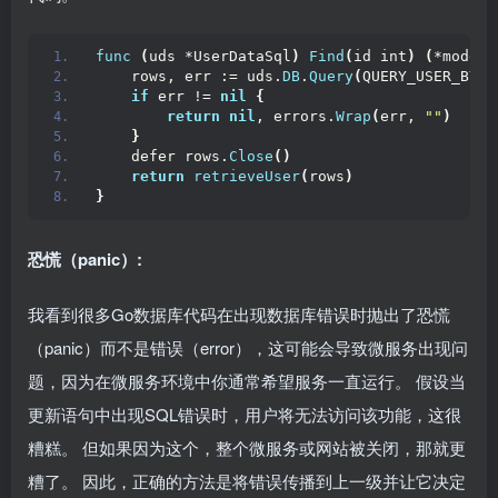
func
(
uds *UserDataSql
)
Find
(
id int
)
(
*model.
    rows, err := uds.
DB
.
Query
(
QUERY_USER_BY_I
if
 err != 
nil
{
return
nil
, errors.
Wrap
(
err, 
""
)
}
    defer rows.
Close
()
return
retrieveUser
(
rows
)
}
恐慌（panic）:
我看到很多Go数据库代码在出现数据库错误时抛出了恐慌
（panic）而不是错误（error），这可能会导致微服务出现问
题，因为在微服务环境中你通常希望服务一直运行。 假设当
更新语句中出现SQL错误时，用户将无法访问该功能，这很
糟糕。 但如果因为这个，整个微服务或网站被关闭，那就更
糟了。 因此，正确的方法是将错误传播到上一级并让它决定