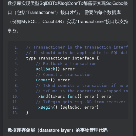
数据库实现类型SqlDBTx和sqlConnTx都需要实现SqlGdbc接
口（包括“Transactioner”）接口才行。 需要为每个数据库
（例如MySQL， CouchDB）实现“Transactioner”接口以支持
事务。
// Transactioner is the transaction interface
// It should only be applicable to SQL databa
type Transactioner interface 
{
 // Rollback a transaction
Rollback
()
 error
 // Commit a transaction
Commit
()
 error
 // TxEnd commits a transaction if no erro
 // txFunc is the operations wrapped in a 
TxEnd
(
txFunc 
func
()
 error
)
 error
 // TxBegin gets *sql.DB from receiver and
TxBegin
()
(
SqlGdbc, error
)
}
数据库存储层（datastore layer）的事物管理代码