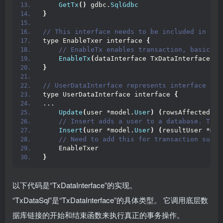
GetTx
()
 gdbc.
SqlGdbc
}
// This interface needs to be included in eve
type EnableTxer interface 
{
 // EnableTx enables transaction, basicall
EnableTx
(
dataInterface TxDataInterface
)
}
// UserDataInterface represents interface for
type UserDataInterface interface 
{
...
Update
(
user *model.
User
)
(
rowsAffected in
 // Insert adds a user to a database. The 
Insert
(
user *model.
User
)
(
resultUser *mod
 // Need to add this for transaction suppo
    EnableTxer
}
以下代码是“TxDataInterface”的实现。
“TxDataSql”是“TxDataInterface”的具体类型。 它调用底层数
据库链接的开始和结束函数来执行真正的事务操作。