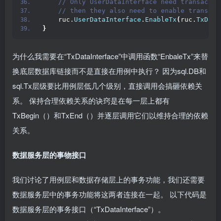
 // Only UserDataInterface need transactio
 // then they also need to enable transact
    ruc.
UserDataInterface
.
EnableTx
(
ruc.
TxData
}
为什么我需要在“TxDataInterface”中调用函数“EnbaleTx”来替
换底层数据库链接而不是直接在用例中执行？ 因为sql.DB和
sql.Tx层级要比用例层低几个级别，直接调用会搞砸依赖关
系。 保持合理依赖关系的诀窍是在每一层上都有
TxBegin（）和TxEnd（）并逐层调用它们以维持合理的依赖
关系。
数据服务层的事物接口
我们讨论了用例层和数据存储层上的事务功能，我们还需要
数据服务层中的事务功能将这两者连接在一起。 以下代码是
数据服务层的事务接口（“TxDataInterface”）。