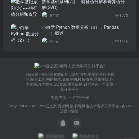
数学基础系列(六)—-特征值分解和奇异值分
解(SVD)
6年前
1573
小白学 Python 数据分析（2）：Pandas
（一）概述
6年前
1446
xss云是一家乐享资源记忆点滴的博客,主要分享程序源
码,站长工具,网络技术,免费空间,模板插件,网赚项目,各
类资源,各类教程,QQ资源,手机应用,致力创造一个高质
量分享平台
免责声明
广告合作
Copyright © 2021 ·
xss云之家,资源网,娱乐网,网络技术资源分享平台
· 由
xss
云
强力驱动.