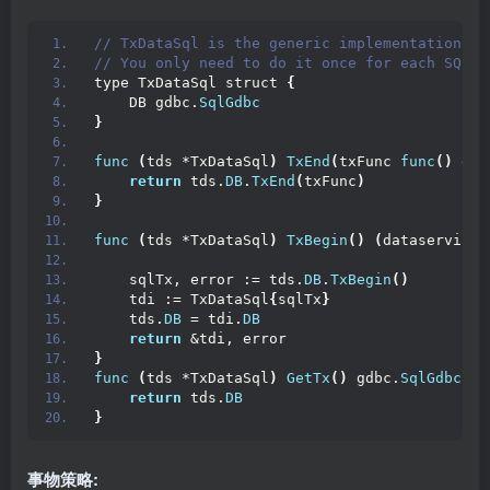
// TxDataSql is the generic implementation fo
// You only need to do it once for each SQL d
type TxDataSql struct 
{
    DB gdbc.
SqlGdbc
}
func
(
tds *TxDataSql
)
TxEnd
(
txFunc 
func
()
 err
return
 tds.
DB
.
TxEnd
(
txFunc
)
}
func
(
tds *TxDataSql
)
TxBegin
()
(
dataservice.
    sqlTx, error := tds.
DB
.
TxBegin
()
    tdi := TxDataSql
{
sqlTx
}
    tds.
DB
 = tdi.
DB
return
 &tdi, error
}
func
(
tds *TxDataSql
)
GetTx
()
 gdbc.
SqlGdbc
{
return
 tds.
DB
}
事物策略: