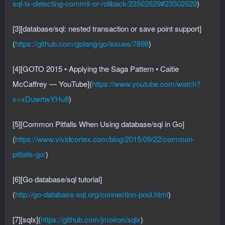
sql-tx-detecting-commit-or-rollback/23502629#23502629
)
[3][database/sql: nested transaction or save point support]
(
https://github.com/golang/go/issues/7898
)
[4][GOTO 2015 • Applying the Saga Pattern • Caitie
McCaffrey — YouTube](
https://www.youtube.com/watch?
v=xDuwrtwYHu8
)
[5][Common Pitfalls When Using database/sql in Go]
(
https://www.vividcortex.com/blog/2015/09/22/common-
pitfalls-go/
)
[6][Go database/sql tutorial]
(
http://go-database-sql.org/connection-pool.html
)
[7][sqlx](
https://github.com/jmoiron/sqlx
)