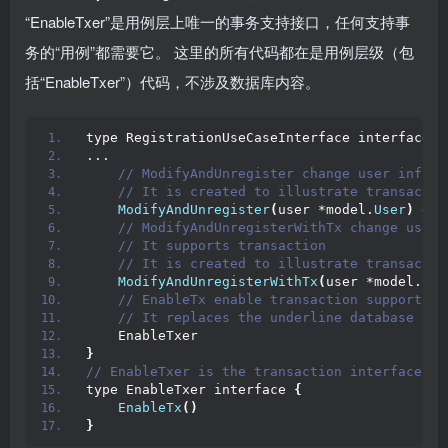
“EnableTxer”是用例层上唯一的事务支持接口，任何支持事
务的“用例”都需要它。 这里的所有代码都在是用例层级（包
括“EnableTxer”）代码，不涉及数据库内容。
type RegistrationUseCaseInterface interface 
{
...
 // ModifyAndUnregister change user inform
 // It is created to illustrate transactio
ModifyAndUnregister
(
user *model.
User
)
 err
 // ModifyAndUnregisterWithTx change user 
 // It supports transaction
 // It is created to illustrate transactio
ModifyAndUnregisterWithTx
(
user *model.
Use
 // EnableTx enable transaction support on
 // It replaces the underline database han
    EnableTxer
}
// EnableTxer is the transaction interface fo
type EnableTxer interface 
{
EnableTx
()
}