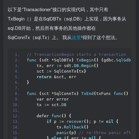
以下是“Transactioner”接口的实现代码，其中只有
TxBegin（）是在SqlDBTx（sql.DB）上实现，因为事务从
sql.DB开始，然后所有事务的其他操作都在
SqlConnTx（sql.Tx）上。 我从
这里
²得到了这个想法。
// TransactionBegin starts a transaction
func
(
sdt *SqlDBTx
)
TxBegin
()
(
gdbc.
SqlGdbc
, 
    tx, err := sdt.
DB
.
Begin
()
    sct := SqlConnTx
{
tx
}
return
 &sct, err
}
func
(
sct *SqlConnTx
)
TxEnd
(
txFunc 
func
()
 err
    var err error
    tx := sct.
DB
    defer 
func
()
{
if
 p := 
recover
()
; p != 
nil
{
            tx.
Rollback
()
panic
(
p
)
 // re-throw panic after 
}
else
if
 err != 
nil
{