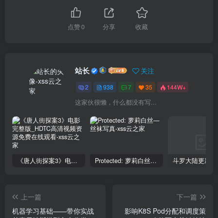
点赞
0
分享
收藏
站长
关注
2
938
7
35
144W+
这家伙很懒，什么都没有写...
《唐人街探案3》电影完整版_HDTC高清视频资源免费在线观看
Protected: 萝莉白丝—丝袜写真
上一篇
下一篇
机器学习基础——带你实战
影响K8S Pod分配和调度策