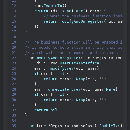
}
    ruc.
EnableTx
()
return
 tdi.
TxEnd
(
func
()
 error 
{
 // wrap the business function inside 
return
modifyAndUnregister
(
ruc, user
)
})
}
// The business function will be wrapped insi
// It needs to be written in a way that every
// which will handle commit and rollback
func 
modifyAndUnregister
(
ruc *RegistrationUse
    udi := ruc.
UserDataInterface
    err := 
modifyUser
(
udi, user
)
if
 err != 
nil
{
return
 errors.
Wrap
(
err, 
""
)
}
    err = 
unregisterUser
(
udi, user.
Name
)
if
 err != 
nil
{
return
 errors.
Wrap
(
err, 
""
)
}
return
nil
}
func
(
ruc *RegistrationUseCase
)
EnableTx
()
{