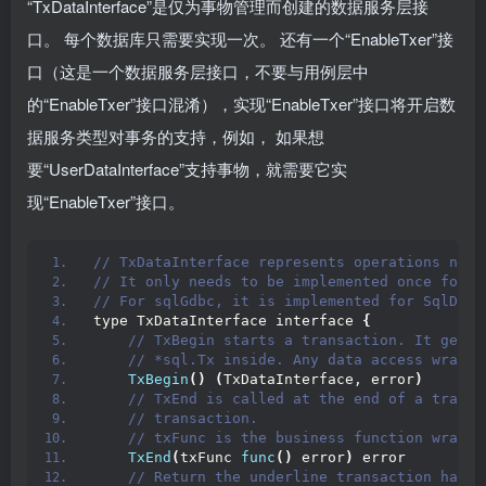
“TxDataInterface”是仅为事物管理而创建的数据服务层接
口。 每个数据库只需要实现一次。 还有一个“EnableTxer”接
口（这是一个数据服务层接口，不要与用例层中
的“EnableTxer”接口混淆），实现“EnableTxer”接口将开启数
据服务类型对事务的支持，例如， 如果想
要“UserDataInterface”支持事物，就需要它实
现“EnableTxer”接口。
// TxDataInterface represents operations need
// It only needs to be implemented once for e
// For sqlGdbc, it is implemented for SqlDBTx
type TxDataInterface interface 
{
 // TxBegin starts a transaction. It gets 
 // *sql.Tx inside. Any data access wrappe
TxBegin
()
(
TxDataInterface, error
)
 // TxEnd is called at the end of a transa
 // transaction.
 // txFunc is the business function wrappe
TxEnd
(
txFunc 
func
()
 error
)
 error
 // Return the underline transaction handl