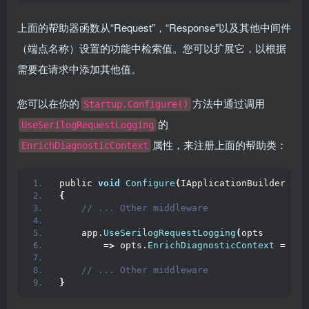
上面的帮助器函数从“Request”，“Response”以及其他中间件
（端点名称）设置的功能中检索值。您可以扩展它，以根据
需要在请求中添加其他值。
您可以在你的
方法中通过调用
Startup.Configure()
的
UseSerilogRequestLogging
属性，来注册上面的帮助类：
EnrichDiagnosticContext
public 
void
Configure
(
IApplicationBuilder app
{
 // ... Other middleware
    app.
UseSerilogRequestLogging
(
opts
        =
>
 opts.
EnrichDiagnosticContext
 = Log
 // ... Other middleware
}