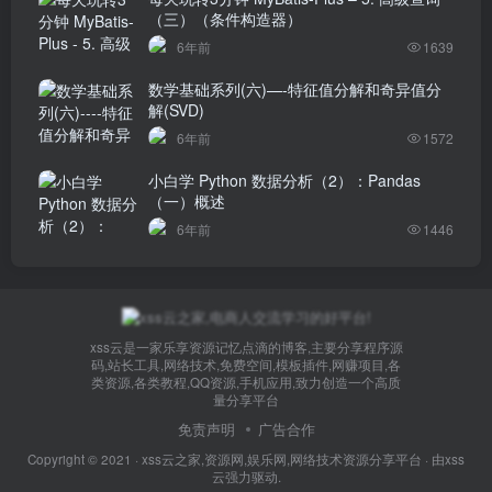
（三）（条件构造器）
6年前
1639
数学基础系列(六)—-特征值分解和奇异值分
解(SVD)
6年前
1572
小白学 Python 数据分析（2）：Pandas
（一）概述
6年前
1446
xss云是一家乐享资源记忆点滴的博客,主要分享程序源
码,站长工具,网络技术,免费空间,模板插件,网赚项目,各
类资源,各类教程,QQ资源,手机应用,致力创造一个高质
量分享平台
免责声明
广告合作
Copyright © 2021 ·
xss云之家,资源网,娱乐网,网络技术资源分享平台
· 由
xss
云
强力驱动.