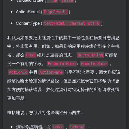
True
False
ActionResult (
)
PageResult
ContentType (
)
text/html; charset=utf-8
我认为如果要把上述属性中的其中一些包含在摘要日志消息
中，将非常有用。例如，如果您的应用程序绑定到多个主机
名，那么
绝对是重要的日志。
可能是
Host
QueryString
另一个有用的字段。
/
，
EndpointName
HandlerName
并且
似乎不那么重要，因为您应该
ActionId
ActionName
能够推断出给定的请求路径，但是显式记录它们将帮助您更
加方便的捕获错误，并使过滤针对特定操作的所有请求变得
更加容易。
概括地说，您可以将这些属性分为两类：
请求/响应
特性：如
，
，
Host
Scheme