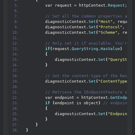
        var request = httpContext.
Request
;
 // Set all the common properties avai
        diagnosticContext.
Set
(
"Host"
, request
        diagnosticContext.
Set
(
"Protocol"
, req
        diagnosticContext.
Set
(
"Scheme"
, reque
 // Only set it if available. You're n
if
(
request.
QueryString
.
HasValue
)
{
            diagnosticContext.
Set
(
"QueryStrin
}
 // Set the content-type of the Respon
        diagnosticContext.
Set
(
"ContentType"
, 
 // Retrieve the IEndpointFeature sele
        var endpoint = httpContext.
GetEndpoin
if
(
endpoint is object
)
 // endpoint !
{
            diagnosticContext.
Set
(
"EndpointNa
}
}
}