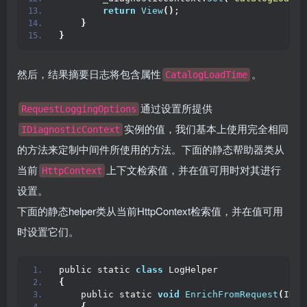
return
View
()
;
}
}
然后，结果摘要日志将包含属性
。
CatalogLoadTime
通过设置所提供
RequestLoggingOptions
实例的值，我们基本上使用完全相同
IDiagnosticContext
的方法来定制中间件所使用的方法。下面的静态帮助器类从
当前
上下文检索值，并在值可用时对其进行
HttpContext
设置。
下面的静态helper类从当前HttpContext检索值，并在值可用
时设置它们。
public static 
class
 LogHelper 
{
    public static 
void
EnrichFromRequest
(
IDia
{