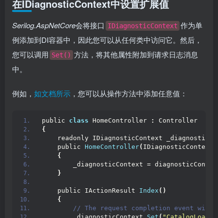
在IDiagnosticContext中设置扩展值
Serilog.AspNetCore
会将接口
作为单
IDiagnosticContext
例添加到DI容器中，因此您可以从任何类中访问它。然后，
您可以调用
方法，将其他属性附加到请求日志消息
Set()
中。
例如，
如文档所示
，您可以从操作方法中添加任意值：
public 
class
 HomeController 
:
 Controller
{
    readonly IDiagnosticContext _diagnosticCo
    public 
HomeController
(
IDiagnosticContext 
{
        _diagnosticContext = diagnosticContex
}
    public IActionResult 
Index
()
{
 // The request completion event will 
        _diagnosticContext.
Set
(
"CatalogLoadTi