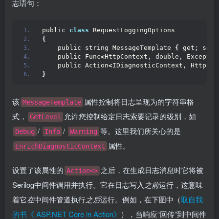
志语句：
public 
class
 RequestLoggingOptions
{
    public string MessageTemplate 
{
 get; set;
    public Func
<
HttpContext, double, Exceptio
    public Action
<
IDiagnosticContext, HttpCon
}
该
属性控制将日志呈现为的字符串格
MessageTemplate
式，
允许您控制给定日志索要记录的级别，如
GetLevel
/
/
等。这里我们所关心的是
Debug
Info
Warning
属性。
EnrichDiagnosticContext
设置了该属性的
之后，在生成日志消息时它将被
Action<>
Serilog中间件调用并执行。它在日志写入
之前
运行，这意味
着它
在
中间件管道执行
之后
运行。例如，在下图中（
取自我
的书《 ASP.NET Core in Action》
），当响应“回传”到中间件