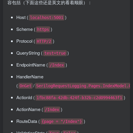
容包括（下面这些还是英文的看着顺眼）：
Host (
)
localhost:5001
Scheme (
)
https
Protocol (
)
HTTP/2
QueryString (
)
test=true
EndpointName (
)
/Index
HandlerName
(
/
OnGet
SerilogRequestLogging.Pages.IndexModel.O
ActionId (
)
1fbc88fa-42db-424f-b32b-c2d0994463f1
ActionName (
)
/Index
RouteData (
)
{page = "/Index"}
ValidationState (
/
)