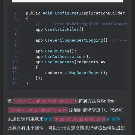
public 
void
Configure
(
IApplicationBuilder app
{
 // ... Error handling/HTTPS middleware
    app.
UseStaticFiles
()
;
    app.
UseSerilogRequestLogging
()
;
 // <-- Ad
    app.
UseRouting
()
;
    app.
UseAuthorization
()
;
    app.
UseEndpoints
(
endpoints =
>
{
        endpoints.
MapRazorPages
()
;
})
;
}
该
扩展方法将Serilog
UseSerilogRequestLogging()
添加到请求管道中。您还可
RequestLoggingMiddleware
以通过调用重载来
配置
的实例
。
RequestLoggingOptions
此类具有几个属性，可以让您自定义请求记录器如何生成日