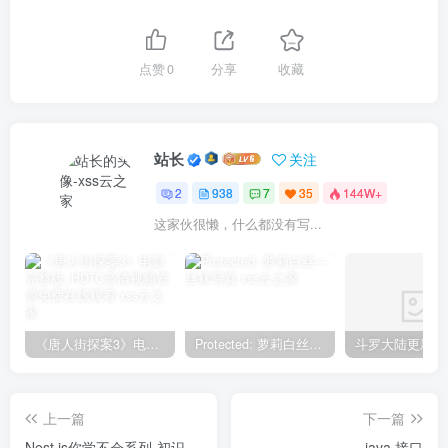
点赞
0
分享
收藏
站长
关注
2
938
7
35
144W+
这家伙很懒，什么都没有写...
《唐人街探案3》电影完整版_HDTC高清视频资源免费在线观看
Protected: 萝莉白丝—丝袜写真
上一篇
下一篇
Nest.js你学不会系列-初识
java 接口