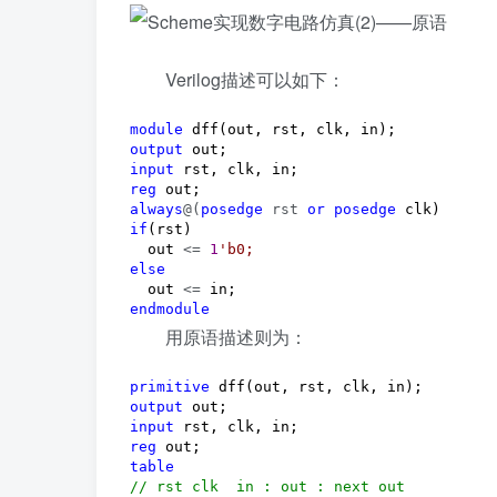
Verilog描述可以如下：
module
output
input
reg
always
@(
posedge
 rst 
or
posedge
if
(rst)

  out 
<= 
1
'
b0;
else
  out 
<=
endmodule
用原语描述则为：
primitive
output
input
reg
table
//
 rst clk  in : out : next out 