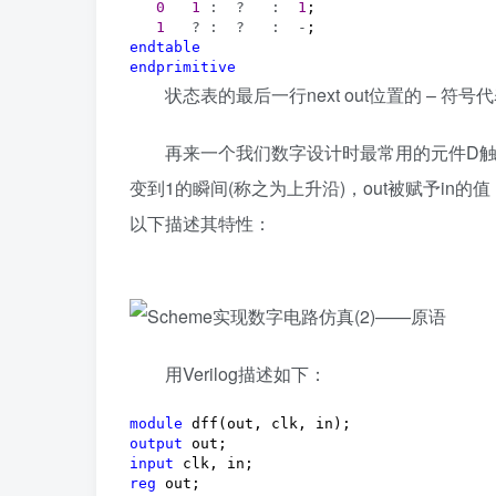
0
1
 :  ?   :  
1
;

1
   ? :  ?   :  -
endtable
endprimitive
状态表的最后一行next out位置的 – 符号
再来一个我们数字设计时最常用的元件D触发器，
变到1的瞬间(称之为上升沿)，out被赋予in
以下描述其特性：
用Verilog描述如下：
module
output
input
reg