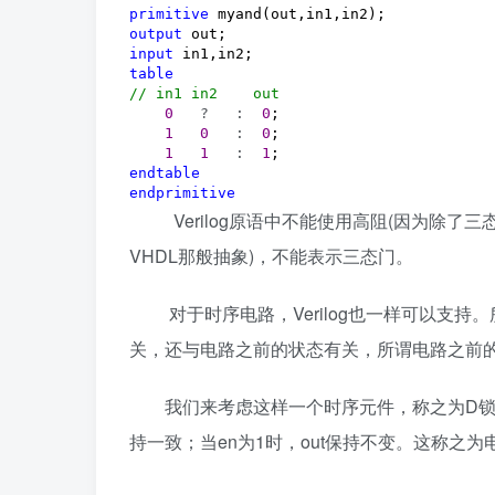
primitive
output
input
table
//
 in1 in2    out
0
   ?   :  
0
;

1
0
   :  
0
;

1
1
   :  
1
endtable
endprimitive
Verilog原语中不能使用高阻(因为除了三态
VHDL那般抽象)，不能表示三态门。
对于时序电路，Verilog也一样可以支持
关，还与电路之前的状态有关，所谓电路之前
我们来考虑这样一个时序元件，称之为D锁存器，有
持一致；当en为1时，out保持不变。这称之