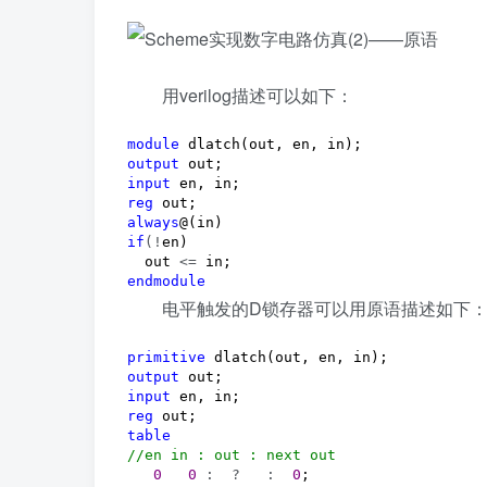
用verilog描述可以如下：
module
output
input
reg
always
if
(!
en)

  out 
<=
endmodule
电平触发的D锁存器可以用原语描述如下
primitive
output
input
reg
table
//
en in : out : next out
0
0
 :  ?   :  
0
;
