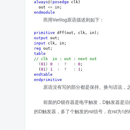
always
@(
posedge
 clk)

  out 
<=
endmodule
而用Verilog原语描述则如下：
primitive
output
input
reg
table
//
 clk  in : out : next out 
  (
01
) 
0
  :  ?   : 
0
;

  (
01
) 
1
  :  ?   : 
1
endtable
endprimitive
原语没有写的部分都是保持。换句话说，之前D
前面的D锁存器是电平触发，D触发器是沿触
的D触发器，多了个触发的rst信号，在rst为1