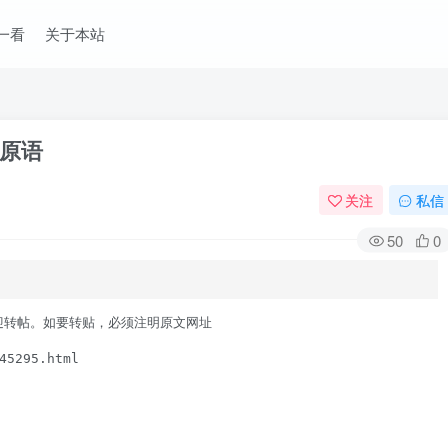
一看
关于本站
—原语
关注
私信
50
0
欢迎转帖。如要转贴，必须注明原文网址

5295.html 
