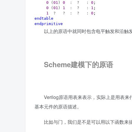
0
 (
01
) 
0
  :  ?   : 
0
;

0
 (
01
) 
1
  :  ?   : 
1
;

1
  ?   ?  :  ?   : 
0
endtable
endprimitive
以上的原语中就同时包含电平触发和沿触
Scheme建模下的原语
Verilog原语用表来表示，实际上是用表
基本元件的原语描述。
比如与门，我们是不是可以用以下函数来描