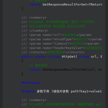
//
 发起请求
return
 GetResponseResultForGet<TReturn>
(
        }

///
<summary>
///
 http请求，不单独带有参数（返回一个字符串）

///
 自定义超时时间 单位毫秒 默认为1分钟

///
</summary>
///
<param name="url">
请求地址
</param>
///
<param name="encodType">
编码方式
</param>
///
<param name="timeout">
超时时间
</param>
///
<param name="headerKeyValue">
头部键值对参数
///
<returns>
请求处理结果
</returns>
public
static
string
 HttpGet(
string
 url, Enc
        {

//
 发起请求
return
 GetResponseResultForGet(url, encod
        }

#endregion
#region
 参数字典 (键值对参数 path?kay1=value1&kay1
///
<summary>
///
 http请求，并带有请求参数字典 (键值对参数 path?kay1