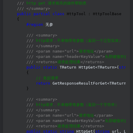
///
 http get 请求相关的操作帮助类

///
</summary>
public
partial
class
 HttpTool : HttpToolBase

    {

#region
 无参

///
<summary>
///
 http请求，不单独带有参数（返回一个泛型实体）

///
</summary>
///
<param name="url">
请求地址
</param>
///
<param name="headerKeyValue">
头部键值对参数
///
<returns>
请求处理结果
</returns>
public
static
 TReturn HttpGet<TReturn>(
strin
        {

//
 发起请求
return
 GetResponseResultForGet<TReturn>
(
        }

///
<summary>
///
 http请求，不单独带有参数（返回一个字符串）

///
</summary>
///
<param name="url">
请求地址
</param>
///
<param name="headerKeyValue">
头部键值对参数
///
<returns>
请求处理结果
</returns>
public
static
string
 HttpGet(
string
 url, Lis