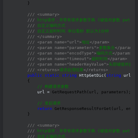
        }

///
<summary>
///
 http请求，并带有请求参数字典 (键值对参数 path?kay1
///
 自定义编码方式

///
 自定义超时时间 单位毫秒 默认为1分钟

///
</summary>
///
<param name="url">
地址
</param>
///
<param name="parameters">
参数集合
</param>
///
<param name="encodType">
编码方式
</param>
///
<param name="timeout">
超时时间
</param>
///
<param name="headerKeyValue">
头部键值对参数
///
<returns>
请求处理结果
</returns>
public
static
string
 HttpGetDic(
string
 url, 
        {

//
 构建请求参数
            url =
 GetRequestPath(url, parameters);

//
 发起请求
return
 GetResponseResultForGet(url, encod
        }

///
<summary>
///
 http请求，并带有请求参数字典 (键值对参数 path?kay1
///
 自定义编码方式
