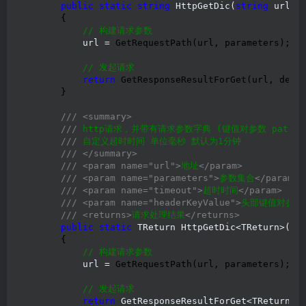
public
static
string
 HttpGetDic(
string
 url, 
        {

//
 构建请求参数
            url =
 GetRequestPath(url, parameters);

//
 发起请求
return
 GetResponseResultForGet(url, defau
        }

///
<summary>
///
 http请求，并带有请求参数字典 (键值对参数 path?kay1
///
 自定义超时时间 单位毫秒 默认为1分钟

///
</summary>
///
<param name="url">
地址
</param>
///
<param name="parameters">
参数集合
</param>
///
<param name="timeout">
超时时间
</param>
///
<param name="headerKeyValue">
头部键值对参数
///
<returns>
请求处理结果
</returns>
public
static
 TReturn HttpGetDic<TReturn>(
st
        {

//
 构建请求参数
            url =
 GetRequestPath(url, parameters);

//
 发起请求
return
 GetResponseResultForGet<TReturn>
(