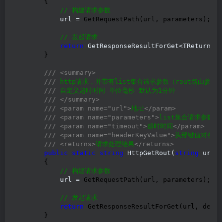
        {

//
 构建请求参数
            url =
 GetRequestPath(url, parameters);

//
 发起请求
return
 GetResponseResultForGet<TReturn>
(
        }

///
<summary>
///
 http请求，并带有list集合请求参数（rout路由参数
///
 自定义超时时间 单位毫秒 默认为1分钟

///
</summary>
///
<param name="url">
地址
</param>
///
<param name="parameters">
list集合请求参数
</
///
<param name="timeout">
超时时间
</param>
///
<param name="headerKeyValue">
头部键值对参数
///
<returns>
请求处理结果
</returns>
public
static
string
 HttpGetRout(
string
 url,
        {

//
 构建请求参数
            url =
 GetRequestPath(url, parameters);

//
 发起请求
return
 GetResponseResultForGet(url, defau
        }
