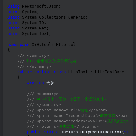
using
using
using
using
using
using
 System.Text;

namespace
 XYH.Tools.HttpTool

{

///
<summary>
///
 http请求相关的操作帮助类

///
</summary>
public
partial
class
 HttpTool : HttpToolBase

    {

#region
 无参

///
<summary>
///
 POST请求，无参 （返回一个泛型实体）

///
</summary>
///
<param name="url">
地址
</param>
///
<param name="requestData">
请求参数
</param>
///
<param name="headerKeyValue">
头部键值对参数
///
<returns>
请求结果
</returns>
public
static
 TReturn HttpPost<TReturn>(
stri