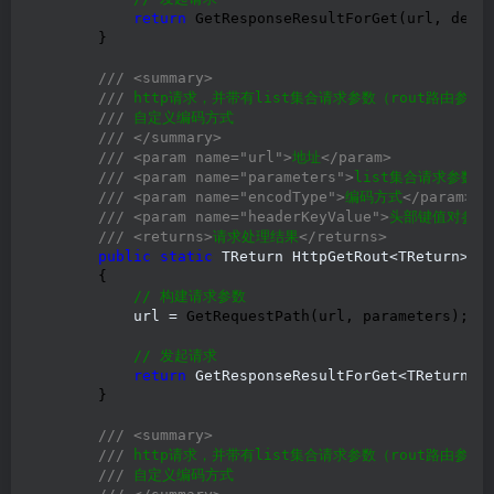
return
 GetResponseResultForGet(url, defau
        }

///
<summary>
///
 http请求，并带有list集合请求参数（rout路由参数
///
 自定义编码方式

///
</summary>
///
<param name="url">
地址
</param>
///
<param name="parameters">
list集合请求参数
</
///
<param name="encodType">
编码方式
</param>
///
<param name="headerKeyValue">
头部键值对参数
///
<returns>
请求处理结果
</returns>
public
static
 TReturn HttpGetRout<TReturn>(
s
        {

//
 构建请求参数
            url =
 GetRequestPath(url, parameters);

//
 发起请求
return
 GetResponseResultForGet<TReturn>
(
        }

///
<summary>
///
 http请求，并带有list集合请求参数（rout路由参数
///
 自定义编码方式
