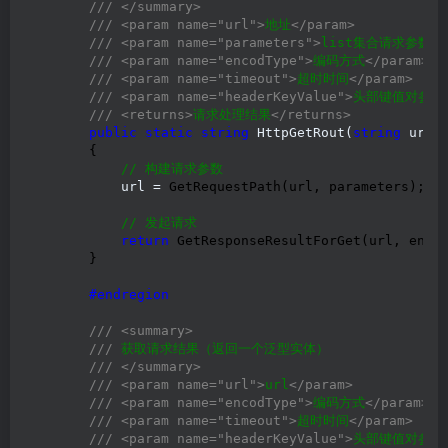
///
</summary>
///
<param name="url">
地址
</param>
///
<param name="parameters">
list集合请求参数
</
///
<param name="encodType">
编码方式
</param>
///
<param name="timeout">
超时时间
</param>
///
<param name="headerKeyValue">
头部键值对参数
///
<returns>
请求处理结果
</returns>
public
static
string
 HttpGetRout(
string
 url,
        {

//
 构建请求参数
            url =
 GetRequestPath(url, parameters);

//
 发起请求
return
 GetResponseResultForGet(url, encod
        }

#endregion
///
<summary>
///
 获取请求结果（返回一个泛型实体）

///
</summary>
///
<param name="url">
url
</param>
///
<param name="encodType">
编码方式
</param>
///
<param name="timeout">
超时时间
</param>
///
<param name="headerKeyValue">
头部键值对参数