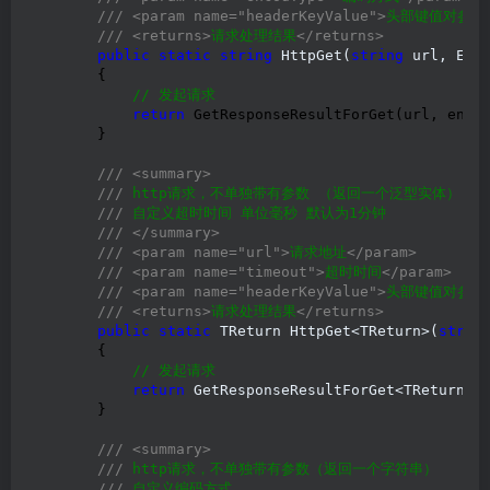
///
<param name="headerKeyValue">
头部键值对参数
///
<returns>
请求处理结果
</returns>
public
static
string
 HttpGet(
string
 url, Enc
        {

//
 发起请求
return
 GetResponseResultForGet(url, encod
        }

///
<summary>
///
 http请求，不单独带有参数 （返回一个泛型实体）

///
 自定义超时时间 单位毫秒 默认为1分钟

///
</summary>
///
<param name="url">
请求地址
</param>
///
<param name="timeout">
超时时间
</param>
///
<param name="headerKeyValue">
头部键值对参数
///
<returns>
请求处理结果
</returns>
public
static
 TReturn HttpGet<TReturn>(
strin
        {

//
 发起请求
return
 GetResponseResultForGet<TReturn>
(
        }

///
<summary>
///
 http请求，不单独带有参数（返回一个字符串）

///
 自定义编码方式
