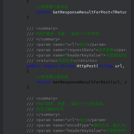
        {

//
获得接口返回值
return
 GetResponseResultForPost<TReturn>
        }

///
<summary>
///
 POST请求，无参 （返回一个字符串）

///
</summary>
///
<param name="url">
地址
</param>
///
<param name="requestData">
请求参数
</param>
///
<param name="headerKeyValue">
头部键值对参数
///
<returns>
请求结果
</returns>
public
static
string
 HttpPost(
string
 url, Li
        {

//
获得接口返回值
return
 GetResponseResultForPost(url, defa
        }

///
<summary>
///
 POST请求，无参 （返回一个泛型实体）

///
 自定义编码方式

///
</summary>
///
<param name="url">
地址
</param>
///
<param name="encodType">
编码方式，默认为utf-
///
<param name="headerKeyValue">
头部键值对参数