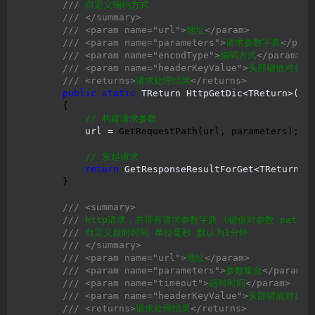
///
 自定义编码方式

///
</summary>
///
<param name="url">
地址
</param>
///
<param name="parameters">
请求参数字典
</para
///
<param name="encodType">
编码方式
</param>
///
<param name="headerKeyValue">
头部键值对参数
///
<returns>
请求处理结果
</returns>
public
static
 TReturn HttpGetDic<TReturn>(
st
        {

//
 构建请求参数
            url =
 GetRequestPath(url, parameters);

//
 发起请求
return
 GetResponseResultForGet<TReturn>
(
        }

///
<summary>
///
 http请求，并带有请求参数字典 (键值对参数 path?kay1
///
 自定义超时时间 单位毫秒 默认为1分钟

///
</summary>
///
<param name="url">
地址
</param>
///
<param name="parameters">
参数集合
</param>
///
<param name="timeout">
超时时间
</param>
///
<param name="headerKeyValue">
头部键值对参数
///
<returns>
请求处理结果
</returns>