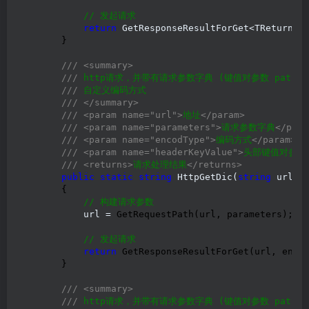
//
 发起请求
return
 GetResponseResultForGet<TReturn>
(
        }

///
<summary>
///
 http请求，并带有请求参数字典 (键值对参数 path?kay1
///
 自定义编码方式

///
</summary>
///
<param name="url">
地址
</param>
///
<param name="parameters">
请求参数字典
</para
///
<param name="encodType">
编码方式
</param>
///
<param name="headerKeyValue">
头部键值对参数
///
<returns>
请求处理结果
</returns>
public
static
string
 HttpGetDic(
string
 url, 
        {

//
 构建请求参数
            url =
 GetRequestPath(url, parameters);

//
 发起请求
return
 GetResponseResultForGet(url, encod
        }

///
<summary>
///
 http请求，并带有请求参数字典 (键值对参数 path?kay1