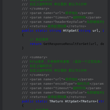
///
 自定义超时时间 单位毫秒 默认为1分钟

///
</summary>
///
<param name="url">
请求地址
</param>
///
<param name="timeout">
超时时间
</param>
///
<param name="headerKeyValue">
头部键值对参数
///
<returns>
请求处理结果
</returns>
public
static
string
 HttpGet(
string
 url, 
int
        {

//
 发起请求
return
 GetResponseResultForGet(url, defau
        }

///
<summary>
///
 http请求，不单独带有参数 （返回一个泛型实体）

///
 自定义编码方式

///
 自定义超时时间 单位毫秒 默认为1分钟

///
</summary>
///
<param name="url">
请求地址
</param>
///
<param name="encodType">
编码方式
</param>
///
<param name="timeout">
超时时间
</param>
///
<param name="headerKeyValue">
头部键值对参数
///
<returns>
请求处理结果
</returns>
public
static
 TReturn HttpGet<TReturn>(
strin
        {
