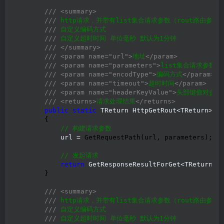
///
<summary>
///
 http请求，并带有list集合请求参数（rout路由参数
///
 自定义编码方式

///
 自定义超时时间 单位毫秒 默认为1分钟

///
</summary>
///
<param name="url">
地址
</param>
///
<param name="parameters">
list集合请求参数
</
///
<param name="encodType">
编码方式
</param>
///
<param name="timeout">
超时时间
</param>
///
<param name="headerKeyValue">
头部键值对参数
///
<returns>
请求处理结果
</returns>
public
static
 TReturn HttpGetRout<TReturn>(
s
        {

//
 构建请求参数
            url =
 GetRequestPath(url, parameters);

//
 发起请求
return
 GetResponseResultForGet<TReturn>
(
        }

///
<summary>
///
 http请求，并带有list集合请求参数（rout路由参数
///
 自定义编码方式

///
 自定义超时时间 单位毫秒 默认为1分钟
