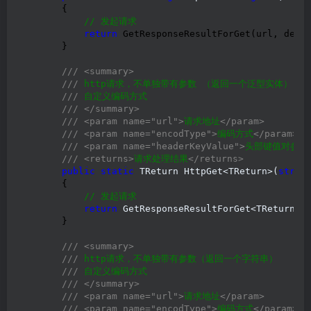
        {

//
 发起请求
return
 GetResponseResultForGet(url, defau
        }

///
<summary>
///
 http请求，不单独带有参数 （返回一个泛型实体）

///
 自定义编码方式

///
</summary>
///
<param name="url">
请求地址
</param>
///
<param name="encodType">
编码方式
</param>
///
<param name="headerKeyValue">
头部键值对参数
///
<returns>
请求处理结果
</returns>
public
static
 TReturn HttpGet<TReturn>(
strin
        {

//
 发起请求
return
 GetResponseResultForGet<TReturn>
(
        }

///
<summary>
///
 http请求，不单独带有参数（返回一个字符串）

///
 自定义编码方式

///
</summary>
///
<param name="url">
请求地址
</param>
///
<param name="encodType">
编码方式
</param>