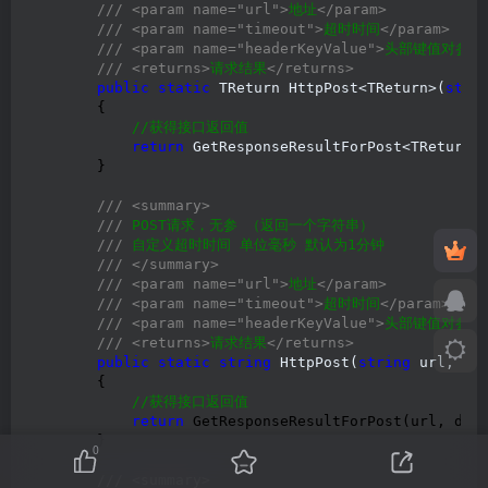
///
<param name="url">
地址
</param>
///
<param name="timeout">
超时时间
</param>
///
<param name="headerKeyValue">
头部键值对参数
///
<returns>
请求结果
</returns>
public
static
 TReturn HttpPost<TReturn>(
stri
        {

//
获得接口返回值
return
 GetResponseResultForPost<TReturn>
        }

///
<summary>
///
 POST请求，无参 （返回一个字符串）

///
 自定义超时时间 单位毫秒 默认为1分钟

///
</summary>
///
<param name="url">
地址
</param>
///
<param name="timeout">
超时时间
</param>
///
<param name="headerKeyValue">
头部键值对参数
///
<returns>
请求结果
</returns>
public
static
string
 HttpPost(
string
 url, 
in
        {

//
获得接口返回值
return
 GetResponseResultForPost(url, defa
        }

0
///
<summary>