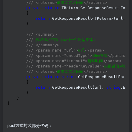
///
<returns>
请求结果返回值
</returns>
private
static
 TReturn GetResponseResultForG
        {

return
 GetResponseResult<TReturn>(url, 
s
        }

///
<summary>
///
 获取请求结果（返回一个泛型实体）

///
</summary>
///
<param name="url">
url
</param>
///
<param name="encodType">
编码方式
</param>
///
<param name="timeout">
超时时间
</param>
///
<param name="headerKeyValue">
头部键值对参数
///
<returns>
请求结果返回值
</returns>
private
static
string
 GetResponseResultForGe
        {

return
 GetResponseResult(url, 
string
.Emp
        }

    }

}
post方式封装部分代码：