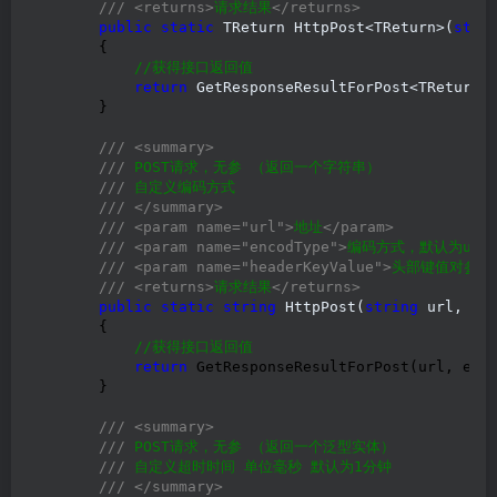
///
<returns>
请求结果
</returns>
public
static
 TReturn HttpPost<TReturn>(
stri
        {

//
获得接口返回值
return
 GetResponseResultForPost<TReturn>
        }

///
<summary>
///
 POST请求，无参 （返回一个字符串）

///
 自定义编码方式

///
</summary>
///
<param name="url">
地址
</param>
///
<param name="encodType">
编码方式，默认为utf-
///
<param name="headerKeyValue">
头部键值对参数
///
<returns>
请求结果
</returns>
public
static
string
 HttpPost(
string
 url, En
        {

//
获得接口返回值
return
 GetResponseResultForPost(url, enco
        }

///
<summary>
///
 POST请求，无参 （返回一个泛型实体）

///
 自定义超时时间 单位毫秒 默认为1分钟

///
</summary>