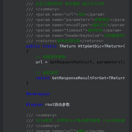
///
 自定义超时时间 单位毫秒 默认为1分钟

///
</summary>
///
<param name="url">
地址
</param>
///
<param name="parameters">
参数集合
</param>
///
<param name="encodType">
编码方式
</param>
///
<param name="timeout">
超时时间
</param>
///
<param name="headerKeyValue">
头部键值对参数
///
<returns>
请求处理结果
</returns>
public
static
 TReturn HttpGetDic<TReturn>(
st
        {

//
 构建请求参数
            url =
 GetRequestPath(url, parameters);

//
 发起请求
return
 GetResponseResultForGet<TReturn>
(
        }

#endregion
#region
 rout路由参数

///
<summary>
///
 http请求，并带有list集合请求参数（rout路由参数
///
</summary>
///
<param name="url">
地址
</param>