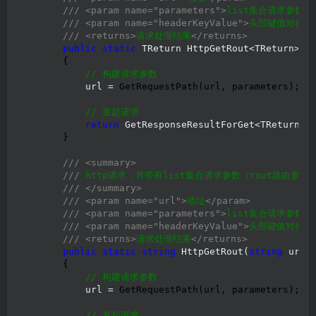
///
<param name="parameters">
list集合请求参数
</
///
<param name="headerKeyValue">
头部键值对参数
///
<returns>
请求处理结果
</returns>
public
static
 TReturn HttpGetRout<TReturn>(
s
        {

//
 构建请求参数
            url =
 GetRequestPath(url, parameters);

//
 发起请求
return
 GetResponseResultForGet<TReturn>
(
        }

///
<summary>
///
 http请求，并带有list集合请求参数（rout路由参数
///
</summary>
///
<param name="url">
地址
</param>
///
<param name="parameters">
list集合请求参数
</
///
<param name="headerKeyValue">
头部键值对参数
///
<returns>
请求处理结果
</returns>
public
static
string
 HttpGetRout(
string
 url,
        {

//
 构建请求参数
            url =
 GetRequestPath(url, parameters);

//
 发起请求