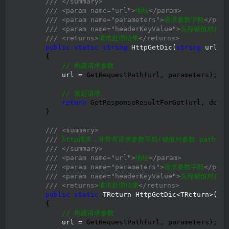
///
</summary>
///
<param name="url">
地址
</param>
///
<param name="parameters">
请求参数字典
</para
///
<param name="headerKeyValue">
头部键值对参数
///
<returns>
请求处理结果
</returns>
public
static
string
 HttpGetDic(
string
 url, 
        {

//
 构建请求参数
            url =
 GetRequestPath(url, parameters);

//
 发起请求
return
 GetResponseResultForGet(url, defau
        }

///
<summary>
///
 http请求，并带有请求参数字典(键值对参数 path?kay1
///
</summary>
///
<param name="url">
地址
</param>
///
<param name="parameters">
请求参数字典
</para
///
<param name="headerKeyValue">
头部键值对参数
///
<returns>
请求处理结果
</returns>
public
static
 TReturn HttpGetDic<TReturn>(
st
        {

//
 构建请求参数
            url =
 GetRequestPath(url, parameters);
