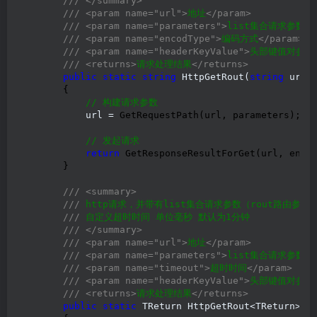
///
</summary>
///
<param name="url">
地址
</param>
///
<param name="parameters">
list集合请求参数
</
///
<param name="encodType">
编码方式
</param>
///
<param name="headerKeyValue">
头部键值对参数
///
<returns>
请求处理结果
</returns>
public
static
string
 HttpGetRout(
string
 url,
        {

//
 构建请求参数
            url =
 GetRequestPath(url, parameters);

//
 发起请求
return
 GetResponseResultForGet(url, encod
        }

///
<summary>
///
 http请求，并带有list集合请求参数（rout路由参数
///
 自定义超时时间 单位毫秒 默认为1分钟

///
</summary>
///
<param name="url">
地址
</param>
///
<param name="parameters">
list集合请求参数
</
///
<param name="timeout">
超时时间
</param>
///
<param name="headerKeyValue">
头部键值对参数
///
<returns>
请求处理结果
</returns>
public
static
 TReturn HttpGetRout<TReturn>(
s